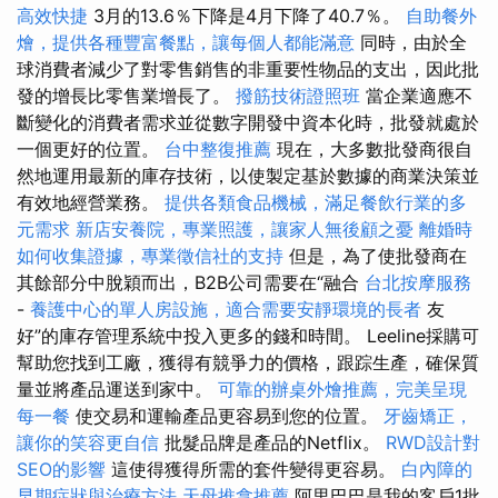
高效快捷
3月的13.6％下降是4月下降了40.7％。
自助餐外
燴，提供各種豐富餐點，讓每個人都能滿意
同時，由於全
球消費者減少了對零售銷售的非重要性物品的支出，因此批
發的增長比零售業增長了。
撥筋技術證照班
當企業適應不
斷變化的消費者需求並從數字開發中資本化時，批發就處於
一個更好的位置。
台中整復推薦
現在，大多數批發商很自
然地運用最新的庫存技術，以使製定基於數據的商業決策並
有效地經營業務。
提供各類食品機械，滿足餐飲行業的多
元需求
新店安養院，專業照護，讓家人無後顧之憂
離婚時
如何收集證據，專業徵信社的支持
但是，為了使批發商在
其餘部分中脫穎而出，B2B公司需要在“融合
台北按摩服務
-
養護中心的單人房設施，適合需要安靜環境的長者
友
好”的庫存管理系統中投入更多的錢和時間。 Leeline採購可
幫助您找到工廠，獲得有競爭力的價格，跟踪生產，確保質
量並將產品運送到家中。
可靠的辦桌外燴推薦，完美呈現
每一餐
使交易和運輸產品更容易到您的位置。
牙齒矯正，
讓你的笑容更自信
批髮品牌是產品的Netflix。
RWD設計對
SEO的影響
這使得獲得所需的套件變得更容易。
白內障的
早期症狀與治療方法
天母推拿推薦
阿里巴巴是我的客戶1批