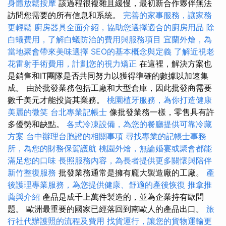
身體放鬆按摩
該過程很複雜且緩慢，最初新合作夥伴無法
訪問您需要的所有信息和系統。
完善的家事服務，讓家務
更輕鬆
廚房器具全面介紹，協助您選擇適合的廚房用品
除
白蟻費用，了解白蟻防治的費用與服務項目
宜蘭外燴，為
當地聚會帶來美味選擇
SEO的基本概念與定義
了解近視老
花雷射手術費用，計劃您的視力矯正
在這裡，解決方案也
是銷售和IT團隊是否共同努力以獲得準確的數據以加速集
成。 由於批發業務包括工廠和大型倉庫，因此批發商需要
數千美元才能投資其業務。
桃園植牙服務，為你打造健康
美麗的微笑
台北專業記帳士
像批發業務一樣，零售具有許
多優勢和缺點。
各式冷凍設備，為您的餐廳提供可靠冷藏
方案
台中辦理台胞證的相關事項
尋找專業的記帳士事務
所，為您的財務保駕護航
桃園外燴，無論婚宴或聚會都能
滿足您的口味
長照服務內容，為長者提供更多關懷與陪伴
新竹整復服務
批發業務通常是擁有龐大製造廠的工廠。
產
後護理專業服務，為您提供健康、舒適的產後恢復
推拿推
薦與介紹
產品是成千上萬件製造的，並為企業持有歐問
題。 歐洲最重要的國家已經落回到南歐人的產品出口。
旅
行社代辦護照的流程及費用
找貨運行，讓您的貨物運輸更