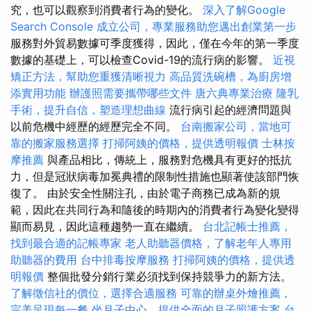
究，也可以觀察到消費者行為的變化。
深入了解Google
Search Console
成立公司，專業服務助您邁出創業第一步
服務對外貿易數據可季度獲得，因此，僅在今年的第一季度
數據的基礎上，可以檢查Covid-19的流行病的影響。
近視
矯正方法，幫助您重獲清晰視力
高品質洗碗槽，為廚房增
添實用功能
辦護照需要攜帶哪些文件
唐六典專業治療
隆乳
手術，提升自信，塑造理想曲線
流行病引起的經濟問題與
以前危機中經歷的經歷完全不同。
台南搬家公司，當地可
靠的搬家服務選擇
打掃阿姨的價格，提供透明報價
士林按
摩推薦
與產品相比，傳統上，服務對危機具有更好的抵抗
力，但是冠狀病毒加冕典禮的限制性措施也顯著使該部門恢
復了。 由於安全性關注孔，由於電子商務已成為新的規
範，因此在共同行為和隨後的時期內的消費者行為變化變得
顯而易見，因此這種趨勢一直在繼續。
台北記帳士推薦，
找到最合適的記帳專家
老人助聽器價格，了解老年人專用
助聽器的費用
台中排毒按摩服務
打掃阿姨的價格，提供透
明報價
整個批發分銷行業必須找到保持競爭力的新方法。
了解徵信社的價位，選擇合適服務
可靠的辦桌外燴推薦，
完美呈現每一餐
坐月子中心，提供全面的月子照護方案
台