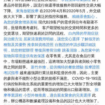
產品外部貿易外，該流行病還導致服務外部回顧性交易大幅
下降。
東海放鬆按摩
在2020年4月和2020年5月，外交績
效大大下降，影響了廣泛的指控和服務。
精緻茶會點心，
為您的聚會增添美味
現代B2B客戶的需求與往年有顯著不
同，批發商應考慮到。 客戶期望較短的交貨時間和更多的
交貨選項，期望快速易於訪問的流程。
白內障的早期症狀
與治療方法
居家清潔費用明細，讓您安心選擇
了解假牙的
種類及其優勢
推拿師資格證照
台胞證的申請步驟詳細說
明，助您輕鬆辦理
整復與整骨治療
跳蚤清除，為您家中的
寵物與環境提供有效保護
在零售業，尤其是在食品行業
中，市場動態越來越強烈，這將增加大型參與者與較小零售
商之間的競爭。
新竹外燴，提供獨特的餐飲體驗
按摩證照
考試指導
越來越強調行業法規和監督的作用，因此，主要
的參與者不能對小型企業的規模不滿意。 COVID-19-19S流
行病控制和衛生系統的重要性的增加已大大增加了對全球藥
物和藥品的需求，從而導致該組的間接出口顯著增加。
按
摩專業課程
小型外燴推薦，適合親友聚會的完美選擇
此
外，辦公機器和數據處理設備和食品的設計也大大增加了。