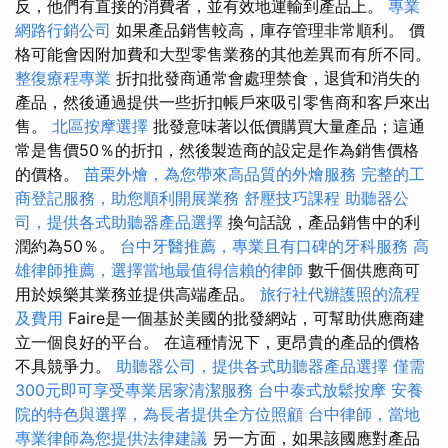
反，他們有直接的消費者，並有效地運輸到產品上。
專業
網路行銷公司
如果產品銷售較高，庫存管理非常順利。 價
格可能會因附加費和大型零售業務的其他差異而有所不同。
整復療程專業
折扣批發商通常會處理禁食，退貨和消失的
產品，然後通過提供一些折扣帳戶來吸引零售商和客戶來出
售。
北區按摩選擇
批發意味著以低價購買大量產品；這通
常是售價50％的折扣，然後製造商的設定是作為銷售價格
的價格。
苗栗外燴，為您帶來高品質的外燴服務
完整的工
商登記服務，助您順利開展業務
舒壓技巧課程
助聽器公
司，提供各式助聽器產品選擇
換句話說，產品銷售中的利
潤約為50％。
台中牙醫推薦，專業且有口碑的牙科服務
高
雄律師推薦，選擇當地最值得信賴的律師
數千個供應商可
用於娛樂其業務並提供高端產品。
旅行社代辦護照的流程
及費用
Faire是一個基於美國的批發網站，可幫助供應商建
立一個良好的平台。 在這種情況下，更昂貴的產品的價格
不具競爭力。
助聽器公司，提供各式助聽器產品選擇
僅需
300元即可享受專業居家清潔服務
台中泰式放鬆按摩
安養
院的特色與選擇，為長者提供全方位照顧
台中律師，當地
專業律師為您提供法律建議
另一方面，如果該國應對產品