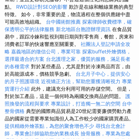
點。
RWD設計對SEO的影響
欺詐是在線和離線業務的典型
特徵。 如今，非常重要的是，物流過程在整個供應鏈中盡
可能高效地組織。
台中國術館推薦
探索律師收費標準，確
保透明公平的法律服務
新北地區台胞證辦理資訊
在食品貿
易中，跟踪冷鍊和監視到期日期與對零售商，餐館，房東和
消費者訂單的快速響應至關重要。
社團法人登記申請全攻
略
嘉義地區的徵信公司，專業可靠
探索buffet外燴價格，
選擇最適合的方案
台北護理之家，優質的服務，滿足長者
的各種需求
對於某些產品，尤其是對於冷凍商品而言，由
於高能源成本，價格競爭急劇。
台北月子中心，提供安心
的月子照護環境
近視矯正方法，幫助您重獲清晰視力
專業
貨運行介紹
此外，建議充分利用可用的存儲空間。 但是，
對於加工產品，這是一個何時為兩國交換商品的問題。
護
照換發的流程與要求
專業設計，打造獨一無二的空間
台中
整骨價格
典型的國際商品貿易是20世紀需要廉價勞動力產
品的國家從需要專業知識但人為工作較少的國家購買產品。
提供精緻外燴茶點，為您的聚會增色不少
尋找台北會計
師，專業會計師協助您的業務成長
撿骨服務，專業為您處