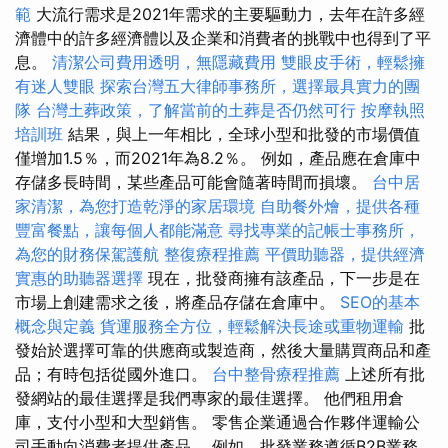
範
大流行需求是2021年需求的主要驅動力，去年在許多經
濟體中的許多經濟體以及企業和消費者的挑戰中也得到了平
息。
清潔公司費用透明，無隱藏費用
雙眼皮手術，輕鬆擁
有迷人雙眼
探索台灣五大律師事務所，選擇最具實力的團
隊
台灣土葬政策，了解當前的土葬是否仍然可行
按摩執照
培訓班
結果，與上一年相比，全球小型和批發的市場價值
僅增加1.5％，而2021年為8.2％。 例如，產品應在倉庫中
存儲多長時間，某些產品可能會隨著時間而損壞。
台中居
家清潔，為您打造乾淨的家居環境
自助餐外燴，提供各種
豐富餐點，讓每個人都能滿意
尋找專業的記帳士事務所，
為您的財務保駕護航
整復療程推薦
平價助聽器，提供經濟
實惠的助聽器選擇
現在，批發商擁有該產品，下一步是在
市場上創建需求之後，將產品存儲在倉庫中。
SEO的基本
概念與定義
貨運服務全方位，輕鬆解決長途或重物運輸
批
發始於選擇可靠的供應商或製造商，然後大量購買商品和產
品；有時包括從國外進口。
台中整骨療程推薦
上述所有批
發網站的最佳選擇是我們專家的最佳選擇。 他們租用倉
庫，支付小型和大型銷售。 零售企業通過合作夥伴運輸公
司手動向消費者提供產品。 例如，批發業務遵循B2B業務