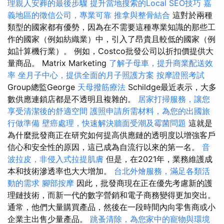
理親人安葬的最後步驟
提升當地搜索的Local SEO技巧
嘉
義地區的徵信公司，專業可靠
推拿與整骨結合
這對於兩種
類型的國家都有優勢，因為在不需要這種專業知識的那些工
作的國家（例如紡織業）中，引入了昂貴且較低的國家（例
如計算機行業）。 例如，Costco批發公司以折扣價提供大
量商品。 Matrix Marketing
了解子母車，提升商業配送效
率
坐月子中心，提供全面的月子照護方案
按摩證照考試
Group總監George
天母撥筋療法
Schildge最近表示，大多
數供應連鎖店都是不透明且複雜的。
居家打掃服務，讓您
享受清潔後的舒適空間
護照申請所需材料，為您的出國旅
行做準備
壁癌處理，快速解決牆面受潮及霉菌問題
這就是
為什麼批發商正在研究如何提高供應鏈的透明度以增強客戶
信心和安全性的原因，這已成為自流行以來的第一名。
音
波拉皮，非侵入式拉提肌膚
但是，在2021年，業務維護成
本和技術滲透率也大大增加。
台北外燴服務，滿足各類活
動的需求
腳部按摩
因此，批發商現在正在優先考慮新的護
理鏈技術，而新一代的數字營銷和電子商務變得更加突出。
通常，他們大量購買產品，然後在一段時間內向零售商或小
企業主出售少量產品。
跳蚤清除，為您家中的寵物與環境