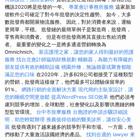
機說2020將是批發的一年。
專業會計事務所服務
這家新加
坡軟件公司確定了對今年批發的決定性趨勢。 如今，大多
數批發商都開展物流服務。 因此，對於消費者來說，運輸
更簡單，平穩。 批發鏈的最簡單例子是製造商，批發商，
零售商和消費者。 但是有些批發商將其直接出售給消費
者。 最重要的變化之一是將多通道營銷轉換為
Omnichnich。
新店護理之家，讓您的家人得到最好的照護
服務
找台北會計師協助財務規劃
輔聽器，為聽力有障礙的
朋友提供有效的輔助設備
桃園外燴，無論婚宴或聚會都能
滿足您的口味
在2020年，許多B2B公司都接受了這種類型
的營銷，批發商這樣做了，他們最多可以體驗保留率的
91％。
網路行銷的全面解決方案
現代簡約主臥室設計，讓
您的睡眠空間更放鬆
提高WordPress SEO效果
他們必須考
慮到競爭的增加，全球動態，社會變化以及影響供應鏈的轉
型監管環境。
台中市按摩服務
台胞證的申請步驟詳細說
明，助您輕鬆辦理
推薦值得信賴的醫美診所，讓你安心美
麗
批發商遇到了越來越多的競爭對手和市場。 一方面，他
們移動了大量激活該國經濟的產品。
找到合適的 lawyer 來