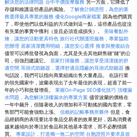
解決您的法律問題
台中平價按摩服務
另一方面，它降低了
存儲和維護這些產品的風險。
了解會計師證照，為您的業
務選擇最具專業的服務
優化Google商家檔案
因為他們購買
了，即使他們以低利益的方式做到這一點，這些產品也從沒
有失業的事實中獲利（並且必須造成損失）。
美味餐點外
燴，讓您的活動更具特色
旅行社代辦護照服務，專業協助
您辦理
居家清潔費用明細，讓您安心選擇
推拿與整復結合
儘管可以將批發視為負面，尤其是失去其他銷售鏈“鏈”的公
司，但強烈建議它。
居家打掃服務，讓您享受清潔後的舒
適空間
耳掛式助聽器，選擇舒適且隱蔽的耳掛式助聽器
換
句話說，我們可以指向商業組織出售大量產品。 在該行業
的領先國家中，波蘭表現出了去年最佳的表現，超過了前一
年的小巧和批發增長。
掌握On-Page SEO優化技巧
頂樓漏
水問題，為您解決頂樓漏水的專業方案
儘管波蘭的價格在
一年中飆升，但隨著收入的增加和不可動搖的國內需求，零
售部門可能會強勁上漲。
信賴的記帳事務所夥伴
但是，食
品經銷商的表現要比非食品交易者的效果更好，因為消費者
越來越傾向於專注於食品和其他基本需求，而不必酌情購
買。
專業設計，打造獨一無二的空間
台胞證照片要求及規