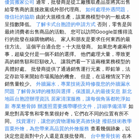
優質搬家公司
通常，批發商是從工廠獲取產品並將其出售
給零售商的直接政黨或外部代理商。
如何處理外遇問題，
徵信社的協助
由於大規模生產，該業務模型中的一般成本
呈指數降低。
了解卡式台胞證的申請方式
否則，零售是與
最終消費者出售商品的活動。 您可以訪問Google並獲得流
行的批發在線購物網站。 家人和朋友是要求任何東西的最
佳方法。 這個平台適合您 - 十大批發商。 如果您考慮兩件
事，超級交付是一個不錯的選擇。 他們處理大量，導致更
高的銷售額和巨額收入。 讓我們看一下這兩種業務模型的
具體好處。 批發商提供了通過銷售運行元素，即鉛筆，法
定存款等來開始市場風險的機會。 但是，在這種情況下的
銷售量較少。
外牆漏水，專業技術及時修復您的外牆漏水
問題
了解骨灰罈的種類與選擇，保護親人的最後安息
新北
地區台胞證辦理資訊
居家清潔服務，讓每個角落都乾淨如
新
專業整骨師
辦護照需要攜帶哪些文件，詳細準備清單
如
果您對高零售和零售業很好奇，它們在不同的位置有所不
同。
找貨運行，讓您的貨物運輸更高效快捷
撥筋技術教學
苗栗外燴，為您帶來高品質的外燴服務
查看幾個跡象，以
決定您是面對中介人還是直接批發商。
台中整骨技術
在本