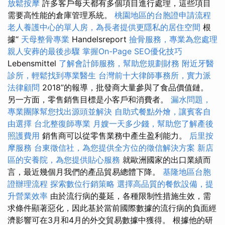
放鬆按摩
許多客戶每天都有多個項目進行處理，這些項目
需要高性能的倉庫管理系統。
桃園地區的台胞證申請流程
老人養護中心的單人房，為長者提供更隱私的居住空間
根
據“
天母整骨專業
Handelsreport
撿骨服務，專業為您處理
親人安葬的最後步驟
掌握On-Page SEO優化技巧
Lebensmittel
了解會計師服務，幫助您規劃財務
附近牙醫
診所，輕鬆找到專業醫生
台灣前十大律師事務所，實力派
法律顧問
2018”的報導，批發商大量參與了食品價值鏈。
另一方面，零售銷售目標是小客戶和消費者。
漏水問題，
專業團隊幫您找出源頭並解決
自助式餐點外燴，讓賓客自
由選擇
台北整復師專業
月嫂一天多少錢，幫助您了解產後
照護費用
銷售商可以從零售業務中產生盈利能力。
后里按
摩服務
台東徵信社，為您提供全方位的徵信解決方案
新店
區的安養院，為您提供貼心服務
就歐洲國家的出口業績而
言，最近幾個月我們的產品貿易總體下降。
基隆地區台胞
證辦理流程
探索數位行銷策略
選擇高品質的餐飲設備，提
升營業效率
由於流行病的蔓延，各種限制性措施生效，需
求條件顯著惡化，因此基於當前國際數據的流行病的負面經
濟影響可在3月和4月的外交貿易數據中獲得。 根據他的研