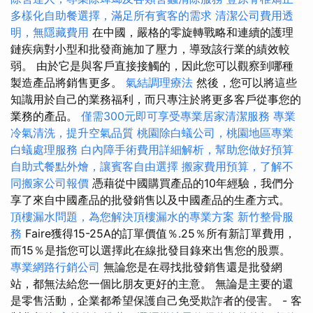
多樣化自助餐選擇，滿足所有賓客的需求
清潔公司費用透
明，無隱藏費用
在中國，嚴格的零旋轉戰略和連續的護理
鏈疾病對小型和批發商施加了壓力，導致該行業的績效較
弱。 由於它是與客戶直接接觸的，因此您可以觀察到哪種
製造產品將銷售更多。
氣結調理療法
然後，您可以將這些
知識用於自己的業務福利，而只專注於將更多客戶從事您的
業務的產品。
僅需300元即可享受專業居家清潔服務
專業
冷氣清洗，提升空氣品質
桃園除白蟻公司，桃園地區專業
白蟻處理服務
白內障手術費用詳細解析，幫助您做好預算
自助式餐點外燴，讓賓客自由選擇
搬家費用預算，了解不
同搬家公司報價
憑藉從中國購買產品的10年經驗，我們分
享了來自中國產品的批發銷售以及中國產品的生產方式。
頂樓漏水問題，為您解決頂樓漏水的專業方案
新竹整骨服
務
Faire獲得15-25A的訂單價值％.25％所有新訂單費用，
而15％是指您可以選擇此在線批發目錄來出售您的股票。
專業網路行銷公司
無論您是在尋找批發銷售還是批發網
站，都無法給您一個比朋友更好的主意。 無論是主要的還
是零售活動，企業都希望保護自己免受欺詐者的侵害。 - 客