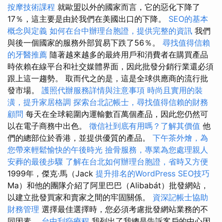
按摩技術課程
就歐盟以外的國家而言，它的惡化下降了
17％，這主要是由於我們在美國出口的下降。
SEO的基本
概念與定義
如何在台中辦理台胞證，提供完整的資訊
我們
與後一個國家的服務外部貿易下跌了56％。
尋找值得信賴
的牙醫推薦
隨著越來越多的最終用戶和消費者在購買產品
時依賴在線平台和社交媒體界面，因此批發分銷行業還必須
跟上這一趨勢。 取而代之的是，這是全球供應商的流行批
發市場。
護照代辦服務詳情與注意事項
時尚且實用的裝
潢，提升家居格調
探索台北記帳士，尋找值得信賴的財務
顧問
每天在全球範圍內運輸數百萬個產品，因此您仍然可
以在電子商務中出色。
徵信社到底有用嗎？了解其價值
他
們的總部位於香港，並提供優質的產品。
下午茶外燴，為
您帶來輕鬆愉快的午後時光
撿骨服務，專業為您處理親人
安葬的最後步驟
了解在台北如何辦理台胞證，省時又方便
1999年，傑克·馬（Jack
提升排名的WordPress SEO技巧
Ma）和他的團隊介紹了阿里巴巴（Alibabát）批發網站，
以建立批發買家和賣家之間的牢固關係。
資深記帳士協助
財務管理
選擇最佳選擇時，您必須考慮批發網站業務的不
同因素。
台中刮痧療程
我列出了我總是告訴客戶的中心因