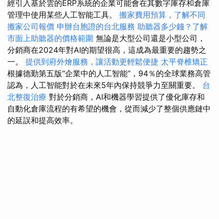
經引入基於雲的ERP系統的企業可能會在其數字庫存和倉庫
管理中使用某些人工智能工具。
搬家費用預算，了解不同
搬家公司報價
申辦台胞證的台北服務
助聽器多少錢？了解
市面上助聽器的價格範圍
無論是大型公司還是小型公司，
分銷商在2024年對AI的期望很高，這成為最重要的趨勢之
一。
提供到府外燴服務，讓活動更輕鬆便捷
太平脊椎矯正
根據德勤第五版“企業中的人工智能”，94％的全球業務高管
認為，人工智能對於在未來5年內保持競爭力至關重要。
台
北整復治療
對於分銷商，AI和機器學習提供了優化庫存和
自動化倉庫流程的有希望的機會，從而減少了整個供應鏈中
的延誤和提高效率。