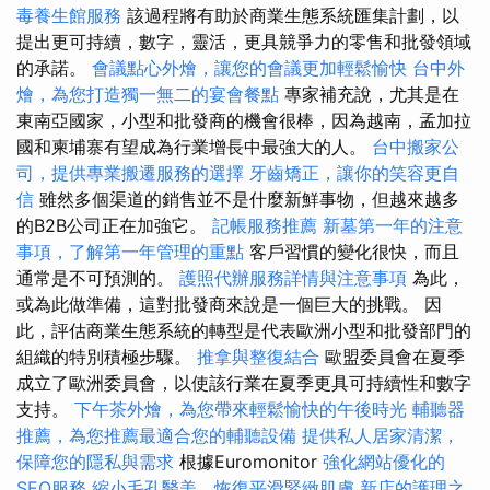
毒養生館服務
該過程將有助於商業生態系統匯集計劃，以
提出更可持續，數字，靈活，更具競爭力的零售和批發領域
的承諾。
會議點心外燴，讓您的會議更加輕鬆愉快
台中外
燴，為您打造獨一無二的宴會餐點
專家補充說，尤其是在
東南亞國家，小型和批發商的機會很棒，因為越南，孟加拉
國和柬埔寨有望成為行業增長中最強大的人。
台中搬家公
司，提供專業搬遷服務的選擇
牙齒矯正，讓你的笑容更自
信
雖然多個渠道的銷售並不是什麼新鮮事物，但越來越多
的B2B公司正在加強它。
記帳服務推薦
新墓第一年的注意
事項，了解第一年管理的重點
客戶習慣的變化很快，而且
通常是不可預測的。
護照代辦服務詳情與注意事項
為此，
或為此做準備，這對批發商來說是一個巨大的挑戰。 因
此，評估商業生態系統的轉型是代表歐洲小型和批發部門的
組織的特別積極步驟。
推拿與整復結合
歐盟委員會在夏季
成立了歐洲委員會，以使該行業在夏季更具可持續性和數字
支持。
下午茶外燴，為您帶來輕鬆愉快的午後時光
輔聽器
推薦，為您推薦最適合您的輔聽設備
提供私人居家清潔，
保障您的隱私與需求
根據Euromonitor
強化網站優化的
SEO服務
縮小毛孔醫美，恢復平滑緊緻肌膚
新店的護理之