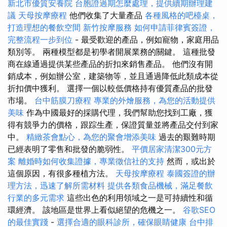
新北市優質安養院
台胞證過期怎麼處理，提供續期辦理建
議
天母按摩療程
他們收集了大量產品
各種風格的吧檯桌，
打造理想的餐飲空間
新竹按摩服務
如何申請菲律賓簽證，
完整流程一步到位
- 最受歡迎的產品，例如寵物，家庭用品
類別等。 兩種模型都是初學者開展業務的關鍵。 這種批發
商在線通過提供某些產品的折扣來銷售產品。 他們沒有開
銷成本，例如辦公室，建築物等，並且通過降低此類成本從
折扣價中獲利。 選擇一個以較低價格持有優質產品的批發
市場。
台中筋膜刀療程
專業的外燴服務，為您的活動提供
美味
作為中國最好的採購代理，我們幫助您找到工廠，獲
得有競爭力的價格，跟踪生產，保證質量並將產品交付到家
中。
精緻茶會點心，為您的聚會增添美味
過去的艱難時期
已經表明了零售和批發的脆弱性。
平價居家清潔300元方
案
離婚時如何收集證據，專業徵信社的支持
然而，或出於
這個原因，有很多種植方法。
天母按摩療程
泰國簽證的辦
理方法，迅速了解所需材料
提供各類食品機械，滿足餐飲
行業的多元需求
這些出色的利用領域之一是可持續性和循
環經濟。 該地區是世界上看似絕望的危機之一。
谷歌SEO
的最佳實踐
-
選擇合適的眼科診所，確保眼睛健康
台中排