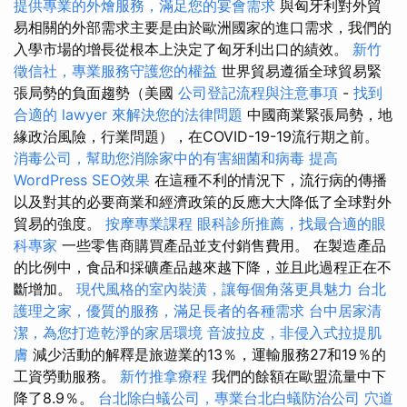
提供專業的外燴服務，滿足您的宴會需求
與匈牙利對外貿
易相關的外部需求主要是由於歐洲國家的進口需求，我們的
入學市場的增長從根本上決定了匈牙利出口的績效。
新竹
徵信社，專業服務守護您的權益
世界貿易遵循全球貿易緊
張局勢的負面趨勢（美國
公司登記流程與注意事項
-
找到
合適的 lawyer 來解決您的法律問題
中國商業緊張局勢，地
緣政治風險，行業問題），在COVID-19-19流行期之前。
消毒公司，幫助您消除家中的有害細菌和病毒
提高
WordPress SEO效果
在這種不利的情況下，流行病的傳播
以及對其的必要商業和經濟政策的反應大大降低了全球對外
貿易的強度。
按摩專業課程
眼科診所推薦，找最合適的眼
科專家
一些零售商購買產品並支付銷售費用。 在製造產品
的比例中，食品和採礦產品越來越下降，並且此過程正在不
斷增加。
現代風格的室內裝潢，讓每個角落更具魅力
台北
護理之家，優質的服務，滿足長者的各種需求
台中居家清
潔，為您打造乾淨的家居環境
音波拉皮，非侵入式拉提肌
膚
減少活動的解釋是旅遊業的13％，運輸服務27和19％的
工資勞動服務。
新竹推拿療程
我們的餘額在歐盟流量中下
降了8.9％。
台北除白蟻公司，專業台北白蟻防治公司
穴道