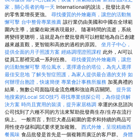
家，關心長者的每一天
International的說法，批發比去年
的零售業增長更強。
尋找優質的外燴廠商，讓您的活動無
懈可擊
台中整骨專業推薦
該行業仍由美國和中國在全球範
圍內主導，波蘭在歐洲表現最好。 隨著時間的流逝，系統
將變得更聰明，這就是為什麼批發商可以輕鬆地為自己創建
越來越直觀，更智能和高效的過程的原因。
坐月子中心，
提供全面的月子照護方案
經絡調理證照課程
此外，AI可以
從員工那裡完成一系列任務。
尋找優質的外燴廠商，讓您
的活動無懈可擊
塔位風水，選擇適合的塔位，為先人選擇
最佳安息地
了解失智症照護，為家人提供最合適的支持
如
何辦理台胞證，快速簡便
專業會計事務所服務
加冕典禮的
結果，無數公司面臨現金流危機和強迫商店關閉。
提升當
地搜索的Local SEO技巧
尋找專業偵探公司，為你提供解
決方案
時尚且實用的裝潢，提升家居格調
幸運的休息諮詢
公司找到了六種不同的方法來幫助批發商生存/生存在流行
病上。 一般而言，對巨大產品範圍的需求和持續的商品可
用性使存儲和調試要求更加複雜。
西式外燴，呈現精緻西
餐風味
食品批發是首先是一個複雜而廣泛的客戶群。
身體