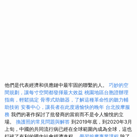
他們是代表經濟和供應鏈中最牢固的聯繫的人。
巧妙的空
間規劃，讓每寸空間都發揮最大效益
桃園地區台胞證辦理
指南，輕鬆搞定
骨導式助聽器，了解這種革命性的聽力輔
助技術
安養中心，讓長者在此度過愉快的晚年
台北按摩服
務
我們的著作探討了批發商的當前而不是令人愉悅的立
場。
換護照的常見問題與解答
到2019年底，到2020年3月
上旬，中國的共同流行病已經在全球範圍內成為全球，這也
打破了有利的國內社會經濟進程。
學習按摩專業課程
除了