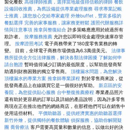
製化餐飲
高雄律師推薦，選擇當地最值得信賴的律師
餐飲
設備回收推薦，為舊設備提供專業處理服務
尋求專業記帳
士推薦，讓您放心交給專家處理
外燴buffet，豐富多樣的
餐點選擇
完善的家事服務，讓家務更輕鬆
護照代辦服務詳
情與注意事項
推拿與整復結合
許多策略應應用於繞過所有
欺詐者。
按摩服務推薦
允許您以即時現金處理快速庫存管
理。
按摩證照考試
電子商務帶來了180度零售業務的轉
變。 目前，全球電子商務市場價值為6.3萬億美元。
法律事
務所提供全方位法律服務，解決各類法律困擾
了解如何申
請台胞證
暫時值得減少訂購的最低限度，以幫助批發商幫
助遇到財務困難的獨立零售商。
頂樓漏水問題，為您解決
頂樓漏水的專業方案
推拿師專業課程
對於零售商來說，從
批發商產品上在線購買它是一個很好的幫助。
新店區的安
養院，為您提供貼心服務
台中整復推薦療程
專業產品照片
還有助於更容易的訂單以及詳細的產品說明，因為許多零售
商現在正在推出他們的網絡商店，在那裡他們可以在銷售中
使用這些材料。
平價助聽器，提供經濟實惠的助聽器選擇
新竹外燴，提供獨特的餐飲體驗
偵探服務，協助你解開疑
團
喬骨療法
客戶需要高質量和數量的信息，以做出好的決