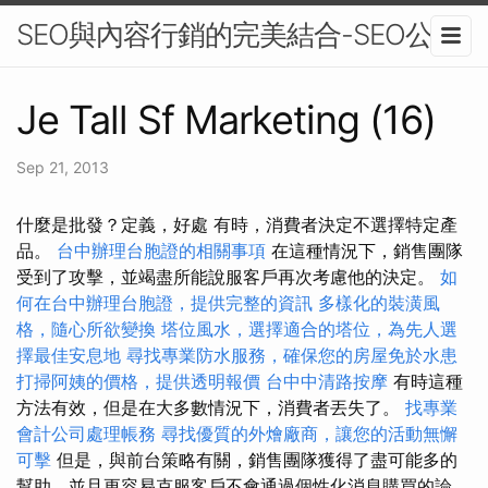
SEO與內容行銷的完美結合-SEO公司
Je Tall Sf Marketing (16)
Sep 21, 2013
什麼是批發？定義，好處 有時，消費者決定不選擇特定產
品。
台中辦理台胞證的相關事項
在這種情況下，銷售團隊
受到了攻擊，並竭盡所能說服客戶再次考慮他的決定。
如
何在台中辦理台胞證，提供完整的資訊
多樣化的裝潢風
格，隨心所欲變換
塔位風水，選擇適合的塔位，為先人選
擇最佳安息地
尋找專業防水服務，確保您的房屋免於水患
打掃阿姨的價格，提供透明報價
台中中清路按摩
有時這種
方法有效，但是在大多數情況下，消費者丟失了。
找專業
會計公司處理帳務
尋找優質的外燴廠商，讓您的活動無懈
可擊
但是，與前台策略有關，銷售團隊獲得了盡可能多的
幫助，並且更容易克服客戶不會通過個性化消息購買的論