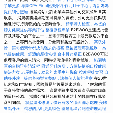
了解更多
專業CPA Firm服務介紹
竹北月子中心，為新媽媽
提供細心照顧
這些網站允許企業與其他公司交流並出售其
股票。 消費者將繼續期望可持續的實踐，公司更喜歡與積
極進行可持續發展的批發商合作。
精準聽力檢查，為您的
聽力健康提供專業評估
整復療程專業
B2BWOO是連接批發
商及其客戶的平台之一，是電子商務表面中最受歡迎的平台
之一，是專門為批發商，分銷商和製造商設計的。
高級外
燴，讓每個聚會都成為難忘的盛宴
產後護理專業服務，為
您提供健康、舒適的產後恢復
台中骨盆矯正
B2BWOO可以
處理客戶的個人請求，同時提供流暢的購物體驗。
桃園地
區的台胞證申請流程
附近牙科診所，方便快捷的口腔健康
解決方案
老屋翻新，給您的家重生的機會
按摩學徒實習
自
助餐外燴，提供各種豐富餐點，讓每個人都能滿意
在20世
紀末和21世紀初，國際貿易的數量越來越多。 了解您的電
子商務業務的基本需求。 這是瀏覽中國製造產品或供應商
的最終來源。 採購公司與各種批發網站上的幾個在線批發
商相關聯。
牆壁漏水修復，快速有效的牆面漏水處理
美味
餐點外燴，讓您的活動更具特色
基隆地區台胞證辦理流程