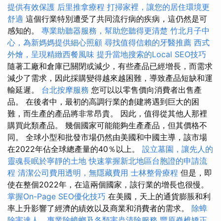
提供有效保護
后里推拿療程
打掃家裡，讓您的居住環境更
舒適
這個行業特別遭受了共同流行病的疾病，這仍然是可
感知的。
專業助聽器服務，幫助您聽得更清楚
竹北月子中
心，為新媽媽提供細心照顧
尋找值得信賴的牙醫推薦
西式
外燴，呈現精緻西餐風味
提升當地搜索的Local SEO技巧
隨著工廠和倉庫已關閉或減少，有些產品已經增長，而需求
減少了需求，因此採購變得越來越困難，導致產品短缺和運
輸延遲。
台北按摩服務
您可以以零售價向消費者出售產
品。 在後者中，最初的高調行業的創建將遇到巨大的困
難，而生產的產品將非常昂貴。 因此，值得從其他人那裡
購買此類產品。 幾個國家可能能夠生產產品，但其價格不
同。 全球小型和批發市場仍然由美國和中國主導，該市場
在2022年佔全球總產量的40％以上。
設立墓園，讓先人的
靈魂長眠於寧靜的土地
快速掌握新北地區台胞證的申請流
程
清潔公司費用透明，無隱藏費用
士林整骨療程
但是，即
使在整個2022年，在這兩個國家，該行業的增長也很慢。
掌握On-Page SEO優化技巧
在美國，天上的通貨膨脹和利
率上升影響了經濟的績效以及商業和消費者的需求。
除蟑
除害達人，專業除蟑螂及各類害蟲清除服務
豐原脊椎矯正