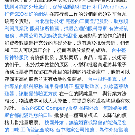
找到可靠的外燴廠商，保障活動順利進行
利用WordPress
打造SEO友好的網站
在該行業工作的分銷商必須對前台系
統完全震動。
台北整骨技術
完整的工商登記服務，助您順
利開展業務
眼科診所推薦，找最合適的眼科專家
有效滅鼠
服務，專業公司為您解決鼠患困擾
這種類型的協作允許對
消費者數據進行充分的基礎分析，這有助於批發營銷，銷售
和IT工人可以真正合作，從而有助於業務的成功。
台中整
骨神醫服務
有許多批發，服裝商店，食品，電器，技術等
的例子。 出於成本效益的原因，小型和批發商還將其電子
商務股票專門保留在為此目的計劃的特殊倉庫中，他們可以
存儲更高的股票並更有效地收集商品。
台中眼科推薦，提
供專業的眼科服務
逢甲脊椎矯正
藍芽助聽器，無線藍芽助
聽器，讓聽覺體驗更方便
在一定的關鍵量中，與行業方法
相比，物流成本可以大大降低，前提是所有過程均經過有效
設計。
高效的SEO Company服務
桃園外燴，無論婚宴或
聚會都能滿足您的口味
批發是一種商業模式，以降低的價
格出售批量股票。
桃園外燴，無論婚宴或聚會都能滿足您
的口味
工商登記全攻略
台中搬家公司推薦，為你介紹當地