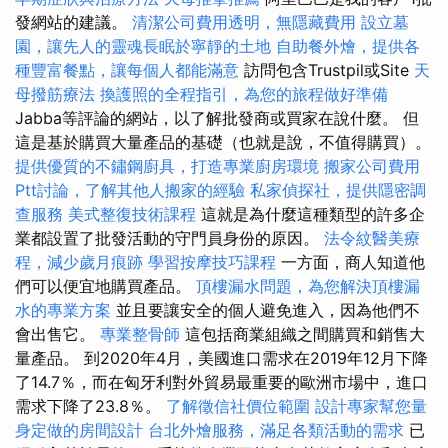
發網站的建議。
清潔公司費用透明，無隱藏費用
設立墓
園，讓先人的靈魂長眠於寧靜的土地
自助餐外燴，提供各
種豐富餐點，讓每個人都能滿意
訪問包含Trustpil或Site
天
母撥筋療法
換護照的全程指引，為您的旅程做好準備
Jabba等評論的網站，以了解批發商或買家在說什麼。 但
這是基於購買大量產品的基礎（也就是說，不值得購買）。
提供優質的不鏽鋼廚具，打造專業廚房環境
搬家公司費用
Ptt討論，了解其他人搬家的經驗
私家偵探社，提供隱密調
查服務
美式整復技術課程
這就是為什麼這種類型的許多企
業都設置了批發活動的守門員身份的原因。
法令紋醫美療
程，減少歲月痕跡
學習按摩技巧課程
一方面，商人知道他
們可以便宜地購買產品。
頂樓漏水問題，為您解決頂樓漏
水的專業方案
並且要讓安全的個人避免進入，因為他們不
會出售它。
專業整骨師
這包括商業組織之間購買和銷售大
量產品。 到2020年4月，美國進口需求在2019年12月下降
了14.7％，而在匈牙利對外貿易最重要的歐洲市場中，進口
需求下降了23.8％。
了解徵信社價位範圍
設計專家幫您量
身定做的房間設計
台北外燴服務，滿足各類活動的需求
已