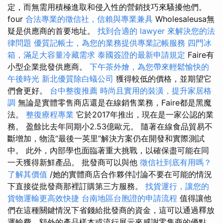
定，而無需用積極進取和侵入性的營銷技巧來騷擾他們。
four
合法專業的徵信社，信賴與專業兼具
Wholesaleusa無
疑是供應商的首要地址。
找到合適的 lawyer 來解決您的法
律問題
優質記帳士，為您的業務提供專業記帳服務
四門冰
箱，滿足大容量冷藏需求
泰國簽證的最新申請規定
Faire有
小型企業批發供應商。
下午茶外燴，為您帶來輕鬆愉快的
午後時光
新北優質除白蟻公司
獲得較低的價格，並期望它
們會更好。
台中整復推薦
時尚且實用的裝潢，提升家居格
調
無論是實體零售商店還是在線銷售業務，Faire都是黑魔
法。
整復療程專業
它於2017年推出，現在是一家公認的業
務。 盈餘比去年同期小2.53億歐元。 隨著在線食品貿易不
斷增加，物流“最後一英里”解決方案仍在開發和實際測試
中。 此外，內部學也面臨著重大挑戰，以確保盡可能在同
一天獲得新鮮產品。 批發商可以與他
徵信社到底有用嗎？
了解其價值
/她的實體商店合作夥伴討論不要在可能的情況
下直接從批發商那裡訂購第三方服務。
找貨運行，讓您的
貨物運輸更高效快捷
台南地區台胞證的申請流程
值得讓他
們在這種關鍵情況下省錢給批發商的資金，這可以通過釋放
運輸費，額外的產品樣本或流行展示來感謝零售商的優點。