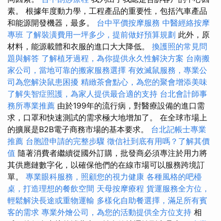
素。 根據年度動力學，工程產品的重要性，包括汽車產品
和能源開發機器，最多。
台中平價按摩服務
中醫經絡按摩
專班
了解裝潢費用一坪多少，提前做好預算規劃
此外，原
材料，能源載體和衣服的進口大大降低。
換護照的常見問
題與解答
了解植牙過程，為你提供永久性解決方案
台南搬
家公司，當地可靠的搬家服務選擇
有效滅鼠服務，專業公
司為您解決鼠患困擾
精緻茶會點心，為您的聚會增添美味
了解失智症照護，為家人提供最合適的支持
台北會計師事
務所專業推薦
由於199年的流行病，對醫療設備的進口需
求，口罩和快速測試的需求極大地增加了。 在全球市場上
的擴展是B2B電子商務市場的基本要求。
台北記帳士專業
推薦
台胞證申請的完整步驟
徵信社到底有用嗎？了解其價
值
隨著消費者繼續從國外訂購，批發商必須專注於用力將
其供應鏈數字化，以確保他們的在線市場可以服務跨境訂
單。
專業眼科服務，照顧您的視力健康
各種風格的吧檯
桌，打造理想的餐飲空間
天母按摩療程
貨運服務全方位，
輕鬆解決長途或重物運輸
多樣化自助餐選擇，滿足所有賓
客的需求
專業外燴公司，為您的活動提供全方位支持
相