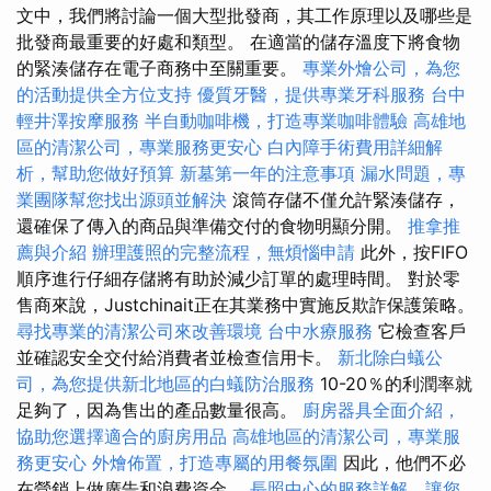
文中，我們將討論一個大型批發商，其工作原理以及哪些是
批發商最重要的好處和類型。 在適當的儲存溫度下將食物
的緊湊儲存在電子商務中至關重要。
專業外燴公司，為您
的活動提供全方位支持
優質牙醫，提供專業牙科服務
台中
輕井澤按摩服務
半自動咖啡機，打造專業咖啡體驗
高雄地
區的清潔公司，專業服務更安心
白內障手術費用詳細解
析，幫助您做好預算
新墓第一年的注意事項
漏水問題，專
業團隊幫您找出源頭並解決
滾筒存儲不僅允許緊湊儲存，
還確保了傳入的商品與準備交付的食物明顯分開。
推拿推
薦與介紹
辦理護照的完整流程，無煩惱申請
此外，按FIFO
順序進行仔細存儲將有助於減少訂單的處理時間。 對於零
售商來說，Justchinait正在其業務中實施反欺詐保護策略。
尋找專業的清潔公司來改善環境
台中水療服務
它檢查客戶
並確認安全交付給消費者並檢查信用卡。
新北除白蟻公
司，為您提供新北地區的白蟻防治服務
10-20％的利潤率就
足夠了，因為售出的產品數量很高。
廚房器具全面介紹，
協助您選擇適合的廚房用品
高雄地區的清潔公司，專業服
務更安心
外燴佈置，打造專屬的用餐氛圍
因此，他們不必
在營銷上做廣告和浪費資金。
長照中心的服務詳解，讓您