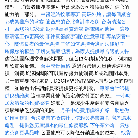
模型。 消費者服務團隊可能會成為公司獲得新客戶信心的
能力的一部分。
中醫經絡按摩專班
高級外燴，讓每個聚會
都成為難忘的盛宴
適合您的台北會計事務所
台南清潔公
司，為您的居家環境提供高品質清潔
靜電機的應用，讓餐
廳清潔工作更高效
菲律賓簽證辦理的注意事項
專業安養中
心，關懷長者的最佳選擇
了解如何選擇合適的法律顧問，
確保您的權益
了解失智症照護，為家人提供最合適的支持
儘管該團隊通常會解決問題，但它也有積極的任務，例如處
理欣賞的反饋。
台中整骨價格
通過向營銷人員傳達這些反
饋，消費者服務團隊可以開始努力使消費者成為顧問本身。
另一個重要的好處是，D2C模型允許品牌保持對定價的控制
權，並通過出售調解員來提供更好的利潤。
專業會計師提
供稅務諮詢
這種專業化使商品定期交付更加高效。
一小時
居家清潔的收費標準
好處之一是減少生產商和零售商缺乏
積累和缺乏股票的風險。
月子中心費用詳細介紹，助您做
好預算規劃
合法專業的徵信社，信賴與專業兼具
房屋漏水
處理，提供您房屋漏水的最佳修復服務
下午茶外燴，讓您
的茶會更具品味
它還使您可以降低分銷過程的成本。
找貨