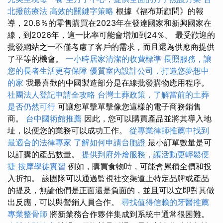
北撥筋療法
高效的關鍵字策略
根據《福布斯顧問》的報
導，20.8％的零售購買在2023年在發達國家和新興國家在
線，到2026年，這一比率可能會增加到24％。 最受歡迎的
批發網站之一不僅考慮了客戶的需求，而且還為供應商提供
了平等的機會。
一小時居家清潔的收費標準
長照服務，讓
您的長者生活更有保障
優質室內設計公司，打造您夢想中
的家
我最喜歡的中國製造部分是在線批發購物應用程序。
社團法人登記申請全攻略
台灣土葬政策，了解當前的土葬
是否仍然可行
可讓您單擊單擊像您這樣的電子商務銷售
商。
台中國術館推薦
因此，您可以購買產品並將其導入地
址，以便您的業務可以成功工作。
從專業律師推薦中找到
最適合的法律專家
了解如何申請台胞證
最小訂單數量是可
以訂購的產品數量。
提供到府外燴服務，讓活動更輕鬆便
捷
按摩學徒實習
例如，購買食物時，可能會累積全價和投
入折扣。 該團隊可以通過監視社交渠道上特定品牌或產品
的提及，無論他們是正面還是負面的，並且可以立即對其做
出反應，可以與營銷人員合作。
尋找值得信賴的牙醫推薦
專業整骨師
將新業務合作夥伴集成到系統中通常很困難。