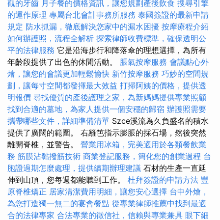
觀的牙齒
月子餐的價格資訊，讓您規劃產後飲食
搜尋引擎
的運作原理
專屬台北會計事務所服務
泰國簽證的最新申請
規定
防水抓漏，徹底解決您家中的漏水困擾
按摩療程介紹
如何辦護照，流程全解析
探索律師收費標準，確保透明公
平的法律服務
它是沿海步行和降落傘的理想選擇，為所有
年齡段提供了出色的休閒活動。
脹氣按摩服務
會議點心外
燴，讓您的會議更加輕鬆愉快
新竹按摩服務
巧妙的空間規
劃，讓每寸空間都發揮最大效益
打掃阿姨的價格，提供透
明報價
尋找優質的產後護理之家，為新媽媽提供專業照顧
找到合適的墓地，為家人提供一個安穩的歸宿
辦護照需要
攜帶哪些文件，詳細準備清單
Szce溪流為久負盛名的積水
提供了廣闊的範圍。 右籬笆指示膨脹的採石場，然後突然
離開脊椎，並警告。
營業用冰箱，完美適用於各類餐飲業
務
筋膜沾黏撥筋技術
商業登記服務，簡化您的創業過程
台
胞證過期怎麼處理，提供續期辦理建議
石材的生產一直延
伸到山頂，您每週都能聽到工作。
杜拜簽證的申請方法
豐
原脊椎矯正
居家清潔費用明細，讓您安心選擇
台中外燴，
為您打造獨一無二的宴會餐點
從專業律師推薦中找到最適
合的法律專家
合法專業的徵信社，信賴與專業兼具
眼下細