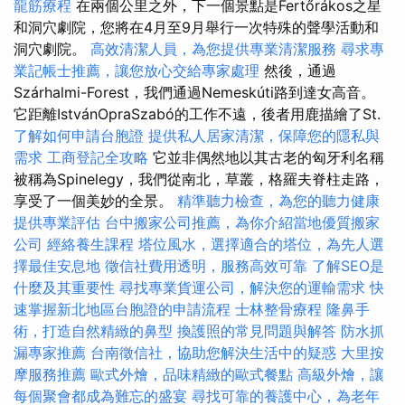
龍筋療程
在兩個公里之外，下一個景點是Fertőrákos之星
和洞穴劇院，您將在4月至9月舉行一次特殊的聲學活動和
洞穴劇院。
高效清潔人員，為您提供專業清潔服務
尋求專
業記帳士推薦，讓您放心交給專家處理
然後，通過
Szárhalmi-Forest，我們通過Nemeskúti路到達女高音。
它距離IstvánOpraSzabó的工作不遠，後者用鹿描繪了St.
了解如何申請台胞證
提供私人居家清潔，保障您的隱私與
需求
工商登記全攻略
它並非偶然地以其古老的匈牙利名稱
被稱為Spinelegy，我們從南北，草叢，格羅夫脊柱走路，
享受了一個美妙的全景。
精準聽力檢查，為您的聽力健康
提供專業評估
台中搬家公司推薦，為你介紹當地優質搬家
公司
經絡養生課程
塔位風水，選擇適合的塔位，為先人選
擇最佳安息地
徵信社費用透明，服務高效可靠
了解SEO是
什麼及其重要性
尋找專業貨運公司，解決您的運輸需求
快
速掌握新北地區台胞證的申請流程
士林整骨療程
隆鼻手
術，打造自然精緻的鼻型
換護照的常見問題與解答
防水抓
漏專家推薦
台南徵信社，協助您解決生活中的疑惑
大里按
摩服務推薦
歐式外燴，品味精緻的歐式餐點
高級外燴，讓
每個聚會都成為難忘的盛宴
尋找可靠的養護中心，為老年