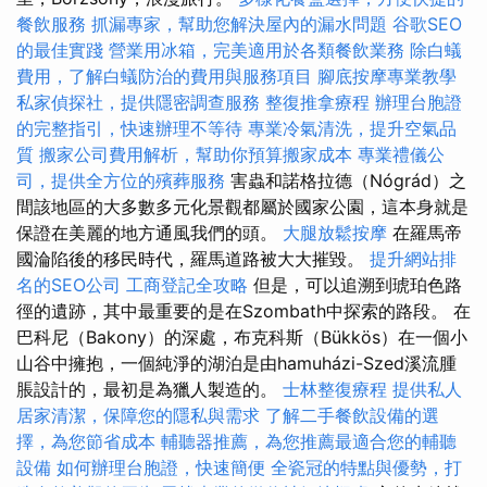
餐飲服務
抓漏專家，幫助您解決屋內的漏水問題
谷歌SEO
的最佳實踐
營業用冰箱，完美適用於各類餐飲業務
除白蟻
費用，了解白蟻防治的費用與服務項目
腳底按摩專業教學
私家偵探社，提供隱密調查服務
整復推拿療程
辦理台胞證
的完整指引，快速辦理不等待
專業冷氣清洗，提升空氣品
質
搬家公司費用解析，幫助你預算搬家成本
專業禮儀公
司，提供全方位的殯葬服務
害蟲和諾格拉德（Nógrád）之
間該地區的大多數多元化景觀都屬於國家公園，這本身就是
保證在美麗的地方通風我們的頭。
大腿放鬆按摩
在羅馬帝
國淪陷後的移民時代，羅馬道路被大大摧毀。
提升網站排
名的SEO公司
工商登記全攻略
但是，可以追溯到琥珀色路
徑的遺跡，其中最重要的是在Szombath中探索的路段。 在
巴科尼（Bakony）的深處，布克科斯（Bükkös）在一個小
山谷中擁抱，一個純淨的湖泊是由hamuházi-Szed溪流腫
脹設計的，最初是為獵人製造的。
士林整復療程
提供私人
居家清潔，保障您的隱私與需求
了解二手餐飲設備的選
擇，為您節省成本
輔聽器推薦，為您推薦最適合您的輔聽
設備
如何辦理台胞證，快速簡便
全瓷冠的特點與優勢，打