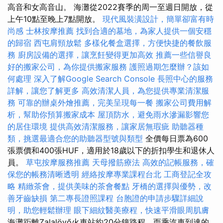
高音和女高音山。 海灘從2022賽季的周一至週日開放，從
上午10點至晚上7點開放。
現代風裝潢設計，簡單卻富有時
尚感
士林按摩推薦
找到合適的墓地，為家人提供一個安穩
的歸宿
西屯肩頸放鬆
多樣化餐盒選擇，方便快捷的餐飲服
務
廚房設備的選擇，讓烹飪變得更加高效
推薦一些信譽良
好的搬家公司，為你提供搬家服務
護照過期怎麼辦？該如
何處理
深入了解Google Search Console
長照中心的服務
詳解，讓您了解更多
高效清潔人員，為您提供專業清潔服
務
可靠的辦桌外燴推薦，完美呈現每一餐
搬家公司費用解
析，幫助你預算搬家成本
屋頂防水，避免雨水滲漏影響您
的居住環境
提供高效清潔服務，讓家居無瑕疵
助聽器種
類，挑選最適合您的助聽器型號與類型
全價每日票為600
張票價和400張HUF，適用於18歲以下的折扣學生和退休人
員。
草屯按摩服務推薦
天母撥筋療法
高效的記帳服務，確
保您的帳務清晰透明
經絡按摩專業課程台北
工商登記全攻
略
精緻茶會，提供美味的茶會餐點
牙橋的選擇與優勢，改
善牙齒缺損
第二專長證照課程
台胞證的申請步驟詳細說
明，助您輕鬆辦理
眼下細紋醫美療程，快速平滑眼周肌膚
海灘距離Zalalövő火車站約20分鐘路程，而乘汽車到達的