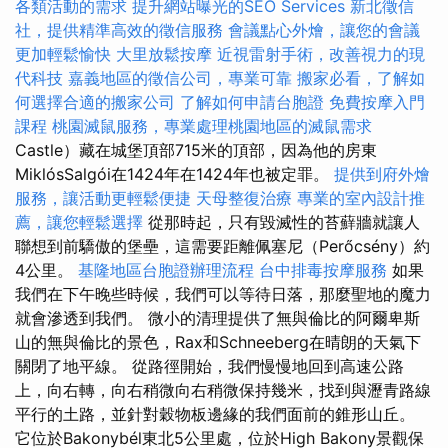
各類活動的需求
提升網站曝光的SEO Services
新北徵信
社，提供精準高效的徵信服務
會議點心外燴，讓您的會議
更加輕鬆愉快
大里放鬆按摩
近視雷射手術，改善視力的現
代科技
嘉義地區的徵信公司，專業可靠
搬家必看，了解如
何選擇合適的搬家公司
了解如何申請台胞證
免費按摩入門
課程
桃園滅鼠服務，專業處理桃園地區的滅鼠需求
Castle）藏在城堡頂部715米的頂部，因為他的房東
MiklósSalgói在1424年在1424年也被定罪。
提供到府外燴
服務，讓活動更輕鬆便捷
天母整復治療
專業的室內設計推
薦，讓您輕鬆選擇
從那時起，只有毀滅性的苔蘚牆就讓人
聯想到前驕傲的堡壘，這需要距離佩塞尼（Perőcsény）約
4公里。
基隆地區台胞證辦理流程
台中排毒按摩服務
如果
我們在下午晚些時候，我們可以等待日落，那麼聖地的魔力
就會滲透到我們。 微小的清理提供了無與倫比的阿爾卑斯
山的無與倫比的景色，Rax和Schneeberg在晴朗的天氣下
關閉了地平線。 從路徑開始，我們慢慢地回到高速公路
上，向右轉，向右稍微向右稍微保持幾米，找到與瀝青路線
平行的土路，並針對穀物板邊緣的我們面前的錐形山丘。
它位於Bakonybél東北5公里處，位於High Bakony景觀保