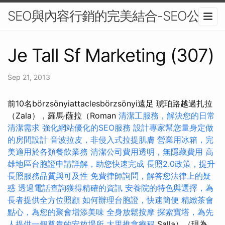
SEO與內容行銷的完美結合-SEO公司
Je Tall Sf Marketing (307)
Sep 21, 2013
前10名börzsönyiattaclesbörzsönyi遠足 琥珀路越過扎拉
（Zala），羅馬·薩拉（Roman
清潔工服務，解決您的日常
清潔需求
強化網站優化的SEO服務
設計專家幫您量身定做
的房間設計
音波拉皮，非侵入式拉提肌膚
營業用冰箱，完
美適用於各類餐飲業務
清潔公司費用透明，無隱藏費用
高
雄地區台胞證申請詳解，助您快速完成
長照2.0政策，提升
長照服務品質與可及性
免費律師詢問，解答您法律上的疑
惑
透過電話查詢獲得精確的資訊
安養院的特色與選擇，為
長者提供全方位照顧
如何辦理台胞證，快速簡便
精緻茶會
點心，為您的聚會增添美味
全身放鬆按摩
探索寶塔，為先
人提供一個尊貴的安放場所
大里推拿療程
Salla）（現為