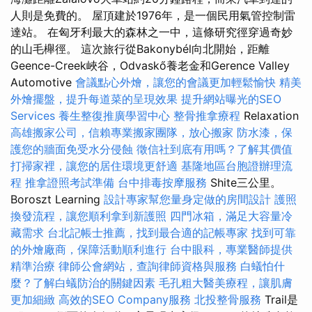
人則是免費的。 屋頂建於1976年，是一個民用氣管控制雷
達站。 在匈牙利最大的森林之一中，這條研究徑穿過奇妙
的山毛櫸徑。 這次旅行從Bakonybél向北開始，距離
Geence-Creek峽谷，Odvaskő養老金和Gerence Valley
Automotive
會議點心外燴，讓您的會議更加輕鬆愉快
精美
外燴擺盤，提升每道菜的呈現效果
提升網站曝光的SEO
Services
養生整復推廣學習中心
整骨推拿療程
Relaxation
高雄搬家公司，信賴專業搬家團隊，放心搬家
防水漆，保
護您的牆面免受水分侵蝕
徵信社到底有用嗎？了解其價值
打掃家裡，讓您的居住環境更舒適
基隆地區台胞證辦理流
程
推拿證照考試準備
台中排毒按摩服務
Shite三公里。
Boroszt Learning
設計專家幫您量身定做的房間設計
護照
換發流程，讓您順利拿到新護照
四門冰箱，滿足大容量冷
藏需求
台北記帳士推薦，找到最合適的記帳專家
找到可靠
的外燴廠商，保障活動順利進行
台中眼科，專業醫師提供
精準治療
律師公會網站，查詢律師資格與服務
白蟻怕什
麼？了解白蟻防治的關鍵因素
毛孔粗大醫美療程，讓肌膚
更加細緻
高效的SEO Company服務
北投整骨服務
Trail是