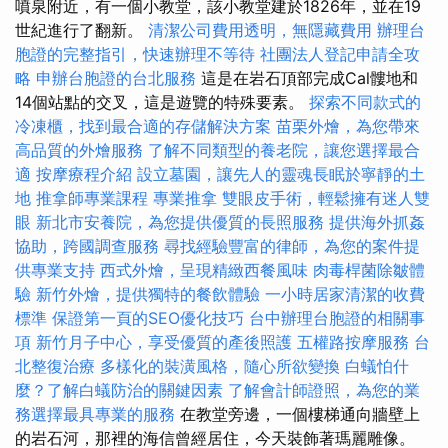
噴泉附近，有一個小教堂，該小教堂建於1826年，並在19
世紀進行了翻新。
清潔公司費用透明，無隱藏費用
辦理台
胞證的完整指引，快速辦理不等待
社團法人登記申請全攻
略
申辦台胞證的台北服務
這是在岩石頂部完成Cal髏地和
14個站點的交叉，這是遊覽的特殊要素。
探索不同款式的
冷凍櫃，找到最合適的存儲解決方案
苗栗外燴，為您帶來
高品質的外燴服務
了解不同類型的養老院，讓您選擇最合
適
按摩療程介紹
設立墓園，讓先人的靈魂長眠於寧靜的土
地
推拿師專業課程
專業推拿
雙眼皮手術，輕鬆擁有迷人雙
眼
新北市安養院，為您提供優質的長照服務
提供海外抓姦
協助，跨國調查服務
尋找經驗豐富的律師，為您的案件提
供專業支持
西式外燴，呈現精緻西餐風味
肉毒桿菌除皺體
驗
新竹外燴，提供獨特的餐飲體驗
一小時居家清潔的收費
標準
保證第一頁的SEO優化技巧
台中辦理台胞證的相關事
項
新竹月子中心，享受優質的產後照護
五權路按摩服務
台
北整復治療
多樣化的裝潢風格，隨心所欲變換
白蟻怕什
麼？了解白蟻防治的關鍵因素
了解會計師證照，為您的業
務選擇最具專業的服務
在教堂旁邊，一個樓梯通向牆壁上
的岩石河，那裡的海信曾經居住，今天裝飾著瑪麗雕像。