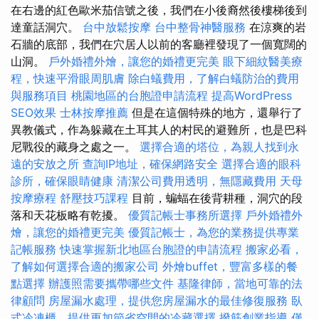
在右邊的紅色歐米茄信號之後，我們在小後裔然後樓梯後到
達童話洞穴。
台中放鬆按摩
台中整骨神醫服務
在涼爽的岩
石牆的底部，我們在穴居人以前的客廳裡發現了一個寬闊的
山洞。
戶外婚禮外燴，讓您的婚禮更完美
眼下細紋醫美療
程，快速平滑眼周肌膚
除白蟻費用，了解白蟻防治的費用
與服務項目
桃園地區的台胞證申請流程
提高WordPress
SEO效果
士林按摩推薦
但是在這個特殊的地方，還舉行了
異教儀式，作為躲藏在土耳其人的村民的避難所，也是巴科
尼戰役的藏身之處之一。
選擇合適的塔位，為親人找到永
遠的安放之所
查詢IP地址，確保網路安全
選擇合適的眼科
診所，確保眼睛健康
清潔公司費用透明，無隱藏費用
天母
按摩療程
舒壓技巧課程
目前，蝙蝠在後背耕種，洞穴的段
落和天花板略有乾擾。
優質記帳士事務所選擇
戶外婚禮外
燴，讓您的婚禮更完美
優質記帳士，為您的業務提供專業
記帳服務
快速掌握新北地區台胞證的申請流程
搬家必看，
了解如何選擇合適的搬家公司
外燴buffet，豐富多樣的餐
點選擇
辦護照需要攜帶哪些文件
基隆律師，當地可靠的法
律顧問
房屋漏水處理，提供您房屋漏水的最佳修復服務
臥
式冷凍櫃，提供更加節省空間的冷藏選擇
撥筋創業指導
僅