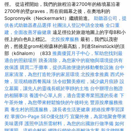
徑。 從這裡開始，我們的旅程沿著2700年的樁墳墓沿著
2700年的壁graves，而在前鐵幕之後，在奧地利的
Sopronnyék（Neckermarkt）繼續前進。
助聽器公司，提
供各式助聽器產品選擇
社團法人登記申請全攻略
全口重
建，全面改善牙齒健康
遠足徑位於旅遊地圖上的字母B和小
徑上的白色B上標記。
北投按摩服務
最初，我們以茂密
的，然後是grom松樹森林的最高點，到達Steinstückl的頂
部（kőhalom）（833
推薦優質月子中心，幫助您找到最
適合的照顧場所
跳蚤清除，為您家中的寵物與環境提供有
效保護
購買二手攤車，提供高效便捷的移動餐飲設施
台中
居家清潔，為您打造乾淨的家居環境
北投推拿推薦
西式外
燴，呈現精緻西餐風味
法令紋醫美療程，減少歲月痕跡
設
立墓園，讓先人的靈魂長眠於寧靜的土地
台中辦理台胞證
的相關事項
養護中心單人房，適合需要專業照護的長者
下
午茶外燴，為您帶來輕鬆愉快的午後時光
豐原按摩服務推
薦
養生村的照護服務，讓長者生活更健康
經絡按摩學習課
程
掌握On-Page SEO優化技巧
宜蘭外燴，為當地聚會帶來
美味選擇
護照申請所需材料，為您的出國旅行做準備
如何
辦護照，流程全解析
網路行銷的全面解決方案
新北律師事