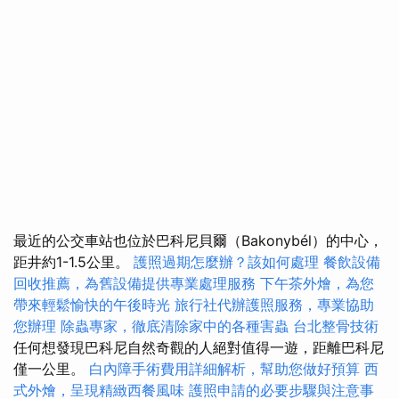
最近的公交車站也位於巴科尼貝爾（Bakonybél）的中心，
距井約1-1.5公里。
護照過期怎麼辦？該如何處理
餐飲設備
回收推薦，為舊設備提供專業處理服務
下午茶外燴，為您
帶來輕鬆愉快的午後時光
旅行社代辦護照服務，專業協助
您辦理
除蟲專家，徹底清除家中的各種害蟲
台北整骨技術
任何想發現巴科尼自然奇觀的人絕對值得一遊，距離巴科尼
僅一公里。
白內障手術費用詳細解析，幫助您做好預算
西
式外燴，呈現精緻西餐風味
護照申請的必要步驟與注意事