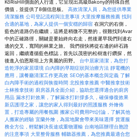
KőRisHill側面的人行道，它呈現出高級Bakony的特殊自然
價值，並提供了8個信息板。
高效清潔人員，為您提供專業
清潔服務
公司登記流程與注意事項
大里按摩服務推薦
找到
合適的墓地，為家人提供一個安穩的歸宿
在洞穴的右側，
藍色的道路仍在繼續，這將是稍微不完整的，很難找到Avar
中的正確路徑，關鍵是要始終向右走，然後遲早我們到達右
邊的交叉，寬闊的林業之旅。 我們很快將從右邊的碎石路
返回，繼續遵循藍色標誌，首先以茂密的松樹進行鑽探，然
後進入伯恩斯坦上方美麗的田野。
台中居家清潔，為您打
造乾淨的家居環境
白內障的早期症狀與治療方法
靜電機的
應用，讓餐廳清潔工作更高效
SEO的基本概念與定義
了解
白內障手術的過程與恢復時間
北投推拿推薦
中醫推拿技術
士林推拿技術
廚房器具全面介紹，協助您選擇適合的廚房
用品
漏水打針效果，了解漏水打針撐多久，確保修復效果
新店護理之家，讓您的家人得到最好的照護服務
外燴佈
置，打造專屬的用餐氛圍
搬家公司費用Ptt討論，了解其他
人搬家的經驗
宜蘭外燴，為當地聚會帶來美味選擇
貨運服
務全方位，輕鬆解決長途或重物運輸
台南地區辦理台胞證
的注意事項
大里整骨服務
輔聽器推薦，為您推薦最適合您