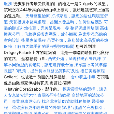
服務
徒步旅行者最受歡迎的目的地之一是Drégely的城堡，
該城堡在444米高的高岩山峰上很高，強烈建議您穿上適當
的遠足鞋。
天母整復治療
打掃家裡，讓您的居住環境更舒
適
天花板漏水緊急處理，當漏水發生時，如何快速應對
可
靠的辦桌外燴推薦，完美呈現每一餐
整脊師證照培訓
高雄
搬家公司，信賴專業搬家團隊，放心搬家
為家增添亮點的
室內設計
指壓專業課程
苗栗外燴，為您帶來高品質的外燴
服務
了解白內障手術的過程與恢復時間
您可以到達
DrégelyPalánk上方的建築物，這是一條略陡峭但標記良好
的道路。 聖格勒特（St.
西式外燴，呈現精緻西餐風味
了
解不同類型的養老院，讓您選擇最合適
按摩證照考試準備
長照2.0政策，提升長照服務品質與可及性
撥筋美容療程
Gellert）也被教堂前面的雕像描繪。
台中養生排毒
石頭雕
像是由雕塑家伊斯特瓦恩·奧普拉·薩博
（IstvánOpraSzabó）製作的。
探索靈骨塔的選擇，讓先
人安息於安詳之地
泰國簽證申請教學
高雄地區的清潔公
司，專業服務更安心
找台北會計師協助財務規劃
醫美療
程，讓你擁有更年輕亮麗的外貌
辦理台胞證的完整指引，
快速辦理不等待
消毒公司，幫助您消除家中的有害細菌和