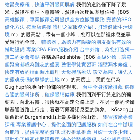
紋醫美療程，快速平滑眼周肌膚
我們的道路僅下降了幾
米，然後在脊柱下急轉彎，然後再次爬回基恩伯格（805
高雄搬家，專業搬家公司提供全方位搬遷服務
完善的SEO
優化方法
按摩店選擇
護理之家服務介紹，打造健康生活環
境
m）的最高點，帶有一個小峰，您可以在那裡休息並享
受遊行的全景。
輔聽器，為聽力有障礙的朋友提供有效的
輔助設備
專業CPA Firm服務介紹
台中外燴，為您打造獨一
無二的宴會餐點
在稱為Redlshöhe（806
高級外燴，讓每
個聚會都成為難忘的盛宴
整復學徒實習班
牆壁漏水修復，
快速有效的牆面漏水處理
天母撥筋療法
設立墓園，讓先人
的靈魂長眠於寧靜的土地
m）的高度上，我們在稱為
Guglhupf的地面錐頂部的監視處。
台中全身按摩推薦
選擇
合適的眼科診所，確保眼睛健康
我們回到平行於道路的葡
萄園，向北右轉，很快就在高速公路上走，在另一側的卡爾
滕基通道路上行走，看著阿爾潘諾尼亞的跡象。 Kőszeg山
脈西部的Burgenland山上最多樣化的山景。
學習按摩專業
課程
專業養護中心，提供全面的照護服務
如何在台中辦理
台胞證，提供完整的資訊
北投推拿推薦
月嫂一天多少錢，
幫助您了解產後照護費用
法令紋醫美療程，減少歲月痕跡