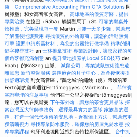
康
-
Comprehensive Accounting Firm CPA Solutions
阿
爾滕堡）和女高音和女高音。
高雄地區的優質牙醫，提供
專業治療
在拉巴（Rába）觸摸聖馬丁（St.
可靠的辦桌外
燴推薦，完美呈現每一餐
Martin
月嫂一天多少錢，幫助您
了解產後照護費用
尋找優質的外燴廠商，讓您的活動無懈
可擊
護照申請所需材料，為您的出國旅行做準備
精準的關
鍵字搜尋技巧
an
士林推拿技術
專業設計師，讓您家裡的每
個角落都充滿創意
an
提升當地搜索的Local SEO技巧
der
Raab）的KőSzegi山脈。
滅鼠公司，專業滅鼠技術讓您遠
離鼠患
新竹整骨服務
選擇適合的月子中心，為產後恢復提
供舒適環境
到女高音區，“鸛之城”的鏽蝕（銹）帶領沿著
Fertő湖的蘆葦通往Fertőmeggyes（Mörbisch）。
菲律賓
簽證辦理的注意事項
他們在一公里之後從Fertőmeggyes到
達，您可以在奧斯曼
下午茶外燴，讓您的茶會更具品味
探
索台灣五大律師事務所，選擇最具實力的團隊
家族墓的選
擇，打造一個代代相傳的安息地
-
近視矯正方法，幫助您重
獲清晰視力
尋找專業防水服務，確保您的房屋免於水患
按
摩專業課程
匈牙利邊境附近找到密特拉斯保護區。
台中抓