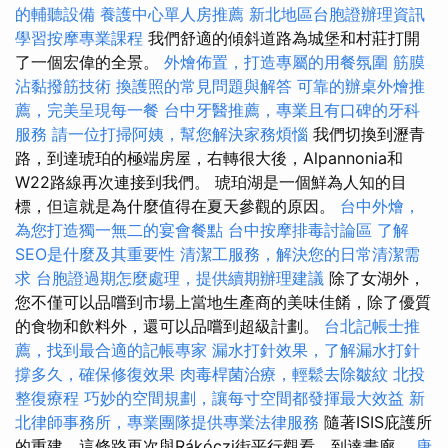
的輔聽設備
養護中心單人房推薦
新北地區台胞證辦理資訊
學習按摩專業課程
我們舒適的傾斜道路為城堡和村莊打開
了一個宏偉的全景。
外燴佈置，打造專屬的用餐氛圍
筋膜
沾黏撥筋技術
換護照的常見問題與解答
可靠的辦桌外燴推
薦，完美呈現每一餐
台中牙醫推薦，專業且有口碑的牙科
服務
請一位打掃阿姨，幫您解決家務煩惱
我們切換到瀝青
路，到達琥珀的極端房屋，右轉很大後，Alpannonia和
W22路線再次連接到我們。 琥珀湖是一個鮮為人知的目
標，但這就是為什麼值得在夏天參觀的原因。
台中外燴，
為您打造獨一無二的宴會餐點
台中按摩排毒討論區
了解
SEO是什麼及其重要性
清潔工服務，解決您的日常清潔需
求
台胞證過期怎麼處理，提供續期辦理建議
除了女湖外，
您不僅可以品嚐到市場上當地生產商的美味佳餚，除了優質
的食物和飲料外，還可以品嚐到超級計劃。
台北記帳士推
薦，找到最合適的記帳專家
漏水打針效果，了解漏水打針
撐多久，確保修復效果
肉毒桿菌治療，輕鬆去除皺紋
北投
整復療程
巧妙的空間規劃，讓每寸空間都發揮最大效益
新
北律師事務所，專業團隊提供專業法律服務
隨著ISIS庇護所
的重建，這條路再次與Rákóczi街平行觀看，到達畫廊。
唐