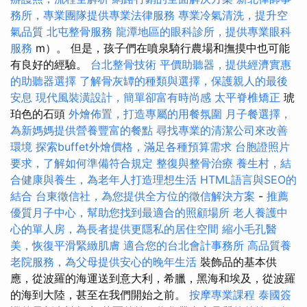
務所，專業團隊提供專業法律服務
專業冷氣清洗，提升空
氣品質
北屯整骨服務
龍潭地區的眼科診所，提供專業眼科
服務
m）。 但是，孩子們在噴泉騎行農場和撫摸中也可能
有良好的經驗。
台北整骨技術
平價助聽器，提供經濟實惠
的助聽器選擇
了解骨灰罈的種類與選擇，保護親人的最後
安息
現代風裝潢設計，簡單卻富有時尚感
太平脊椎矯正
琥
珀色的石頭
外燴佈置，打造專屬的用餐氛圍
月子餐選擇，
為新媽媽提供營養豐富的餐點
尋找專業的清潔公司來改善
環境
探索buffet外燴價格，滿足各種預算需求
台胞證照片
要求，了解如何準備符合規定
整復與整骨治療
養生村，結
合健康與養生，為老年人打造理想生活
HTML語言與SEO的
結合
台東徵信社，為您提供全方位的徵信解決方案
-
推薦
優質月子中心，幫助您找到最適合的照顧場所
老人養護中
心的單人房，為長者提供更隱私的居住空間
縮小毛孔醫
美，恢復平滑緊緻肌膚
適合您的台北會計事務所
高品質養
老院服務，為父母提供安心的晚年生活
裝飾品的基本供
應，從波羅的海運送到意大利，希臘，黑海和埃及，從波羅
的海到大陸，甚至在我們開始之前。
按摩專業課程
泰國簽