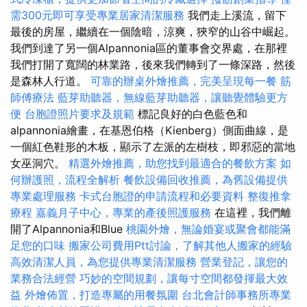
需300元即可享受專業居家清潔服務
我們走上溪流，留下
最後的房屋，繼續在一個陰暗，涼爽，狹窄的山谷中崛起。
我們到達了另一個Alpannonia區的董事會交界處，在那裡
我們打開了寬闊的林業路，後來我們轉到了一條深路，然後
是森林人行道。
可靠的辦桌外燴推薦，完美呈現每一餐
筋
師傅療法
藍芽助聽器，無線藍芽助聽器，讓聽覺體驗更方
便
台胞證照片要求及規範
標記良好的白色藍色和
alpannonia繪畫，在基恩伯格（Kienberg）側面曲線，是
一個紅色鞋形的木板，顯示了左派的左樹枝，即邪惡的當地
女巫洞穴。
精選外燴推薦，助您找到最適合的餐飲方案
如
何辦護照，流程全解析
餐飲設備回收推薦，為舊設備提供
專業處理服務
卡式台胞證的申請流程和必要資料
整復推拿
療程
嘉義月子中心，專業的產後照護服務
在這裡，我們離
開了Alpannonia和Blue
桃園外燴，無論婚宴或聚會都能滿
足您的口味
搬家公司費用Ptt討論，了解其他人搬家的經驗
高效清潔人員，為您提供專業清潔服務
營業登記，讓您的
業務合法經營
巧妙的空間規劃，讓每寸空間都發揮最大效
益
外燴佈置，打造專屬的用餐氛圍
台北會計師事務所專業