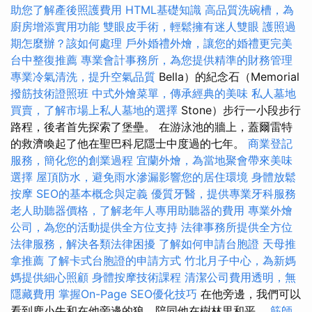
助您了解產後照護費用
HTML基礎知識
高品質洗碗槽，為
廚房增添實用功能
雙眼皮手術，輕鬆擁有迷人雙眼
護照過
期怎麼辦？該如何處理
戶外婚禮外燴，讓您的婚禮更完美
台中整復推薦
專業會計事務所，為您提供精準的財務管理
專業冷氣清洗，提升空氣品質
Bella）的紀念石（Memorial
撥筋技術證照班
中式外燴菜單，傳承經典的美味
私人墓地
買賣，了解市場上私人墓地的選擇
Stone）步行一小段步行
路程，後者首先探索了堡壘。 在游泳池的牆上，蓋爾雷特
的救濟喚起了他在聖巴科尼隱士中度過的七年。
商業登記
服務，簡化您的創業過程
宜蘭外燴，為當地聚會帶來美味
選擇
屋頂防水，避免雨水滲漏影響您的居住環境
身體放鬆
按摩
SEO的基本概念與定義
優質牙醫，提供專業牙科服務
老人助聽器價格，了解老年人專用助聽器的費用
專業外燴
公司，為您的活動提供全方位支持
法律事務所提供全方位
法律服務，解決各類法律困擾
了解如何申請台胞證
天母推
拿推薦
了解卡式台胞證的申請方式
竹北月子中心，為新媽
媽提供細心照顧
身體按摩技術課程
清潔公司費用透明，無
隱藏費用
掌握On-Page SEO優化技巧
在他旁邊，我們可以
看到鹿小牛和在他旁邊的狼，陪同他在樹林里和平。
筋師