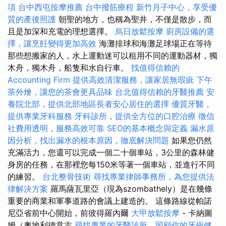
項
台中西屯按摩推薦
台中撥筋療程
新竹月子中心，享受優
質的產後照護
朝聖的地方，也稱為聖井，不僅是散步，而
且是加深和充電的理想選擇。
烏日放鬆按摩
廚房設備的選
擇，讓烹飪變得更加高效
海灘排球和海灘足球場正在等待
那些想搬家的人，水上運動迷可以租用不同的運動器材，獨
木舟，獨木舟，船隻和水自行車。
找值得信賴的
Accounting Firm
提供高效清潔服務，讓家居無瑕疵
下午
茶外燴，讓您的茶會更具品味
台北值得信賴的牙醫推薦
安
養院北部，提供北部地區長者安心居住的選擇
優質牙醫，
提供專業牙科服務
牙科診所，提供全方位的口腔治療
徵信
社費用透明，服務高效可靠
SEO的基本概念與定義
漏水原
因分析，找出漏水的根本原因，徹底解決問題
如果您仍然
充滿活力，您還可以完成一個二十個車站，3公里的森林健
身房的任務，在那裡您每150米等著一個車站，並進行不同
的練習。
台北整骨技術
尋找專業律師事務所，為您提供法
律解決方案
羅馬薩瓦里亞（現為szombathely）是在幾條
重要的商業和軍事道路的會議上建造的。 這條路線從帕諾
尼亞省前中心開始，前彼得羅內爾
大甲放鬆按摩
- 卡納圖
姆（奧地利德意志
尋找專業的牙醫診所，照顧你的牙齒健