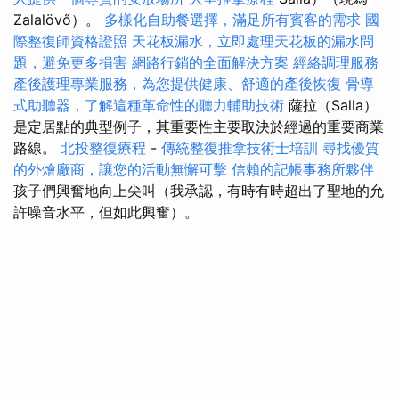
Zalalövő）。
多樣化自助餐選擇，滿足所有賓客的需求
國
際整復師資格證照
天花板漏水，立即處理天花板的漏水問
題，避免更多損害
網路行銷的全面解決方案
經絡調理服務
產後護理專業服務，為您提供健康、舒適的產後恢復
骨導
式助聽器，了解這種革命性的聽力輔助技術
薩拉（Salla）
是定居點的典型例子，其重要性主要取決於經過的重要商業
路線。
北投整復療程
-
傳統整復推拿技術士培訓
尋找優質
的外燴廠商，讓您的活動無懈可擊
信賴的記帳事務所夥伴
孩子們興奮地向上尖叫（我承認，有時有時超出了聖地的允
許噪音水平，但如此興奮）。