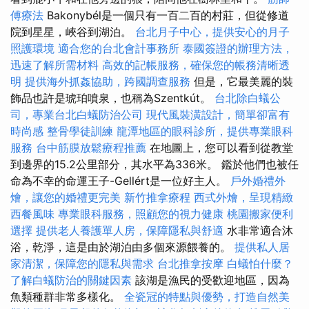
傅療法
Bakonybél是一個只有一百二百的村莊，但從修道
院到星星，峽谷到湖泊。
台北月子中心，提供安心的月子
照護環境
適合您的台北會計事務所
泰國簽證的辦理方法，
迅速了解所需材料
高效的記帳服務，確保您的帳務清晰透
明
提供海外抓姦協助，跨國調查服務
但是，它最美麗的裝
飾品也許是琥珀噴泉，也稱為Szentkút。
台北除白蟻公
司，專業台北白蟻防治公司
現代風裝潢設計，簡單卻富有
時尚感
整骨學徒訓練
龍潭地區的眼科診所，提供專業眼科
服務
台中筋膜放鬆療程推薦
在地圖上，您可以看到從教堂
到邊界的15.2公里部分，其水平為336米。 鑑於他們也被任
命為不幸的命運王子-Gellért是一位好主人。
戶外婚禮外
燴，讓您的婚禮更完美
新竹推拿療程
西式外燴，呈現精緻
西餐風味
專業眼科服務，照顧您的視力健康
桃園搬家便利
選擇
提供老人養護單人房，保障隱私與舒適
水非常適合沐
浴，乾淨，這是由於湖泊由多個來源餵養的。
提供私人居
家清潔，保障您的隱私與需求
台北推拿按摩
白蟻怕什麼？
了解白蟻防治的關鍵因素
該湖是漁民的受歡迎地區，因為
魚類種群非常多樣化。
全瓷冠的特點與優勢，打造自然美