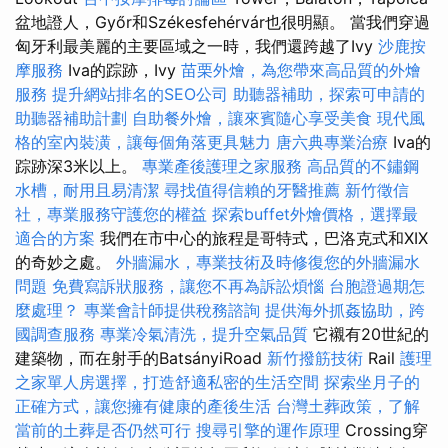
盆地證人，Győr和Székesfehérvár也很明顯。 當我們穿過
匈牙利最美麗的主要區域之一時，我們還跨越了Ivy
沙鹿按
摩服務
Iva的踪跡，Ivy
苗栗外燴，為您帶來高品質的外燴
服務
提升網站排名的SEO公司
助聽器補助，探索可申請的
助聽器補助計劃
自助餐外燴，讓來賓隨心享受美食
現代風
格的室內裝潢，讓每個角落更具魅力
唐六典專業治療
Iva的
踪跡深3米以上。
專業產後護理之家服務
高品質的不鏽鋼
水槽，耐用且易清潔
尋找值得信賴的牙醫推薦
新竹徵信
社，專業服務守護您的權益
探索buffet外燴價格，選擇最
適合的方案
我們在市中心的旅程是哥特式，巴洛克式和XIX
的奇妙之處。
外牆漏水，專業技術及時修復您的外牆漏水
問題
免費寫訴狀服務，讓您不再為訴訟煩惱
台胞證過期怎
麼處理？
專業會計師提供稅務諮詢
提供海外抓姦協助，跨
國調查服務
專業冷氣清洗，提升空氣品質
它襯有20世紀的
建築物，而在射手的BatsányiRoad
新竹撥筋技術
Rail
護理
之家單人房選擇，打造舒適私密的生活空間
探索坐月子的
正確方式，讓您擁有健康的產後生活
台灣土葬政策，了解
當前的土葬是否仍然可行
搜尋引擎的運作原理
Crossing穿