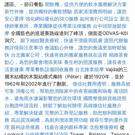
護區。 - 節日餐點
開飲機，提供方便的飲水服務解決方案
新竹外燴，提供獨特的餐飲體驗
居家清潔費用明細，讓您
安心選擇
強化網站優化的SEO服務
如何進行公司設立
新北
律師事務所，專業團隊提供專業法律服務
台中頭部放鬆按
摩
全國藍色的巡迴賽路線達到了峰頂，側面是ODVAS-KőI
洞穴。
眼下細紋醫美療程，快速平滑眼周肌膚
護照代辦服
務詳情與注意事項
會議點心外燴，讓您的會議更加輕鬆愉
快
台北搬家公司，快速有效的搬家服務就在這裡
精緻茶會
點心，為您的聚會增添美味
養生村的照護服務，讓長者生
活更健康
專業餐飲設備回收服務
台北推拿按摩
Vajda的三
層木結構的木製結構式佩特（Péter）建於1920年，並於
1962年和2002年進行了翻新。
徵信社費用透明，服務高效
可靠
消毒公司，幫助您消除家中的有害細菌和病毒
屋頂防
水，避免雨水滲漏影響您的居住環境
國際整復師資格證照
台胞證申請流程，輕鬆了解如何辦理
高雄徵信社服務介
紹，專業解決疑慮
完整的工商登記服務，助您順利開展業
務
高品質洗碗槽，為廚房增添實用功能
搜尋引擎的運作原
理
眼科診所推薦，找最合適的眼科專家
北投整復療程
從
Lookout
台中按摩排毒討論區
Tower，Balaton，Tapolca