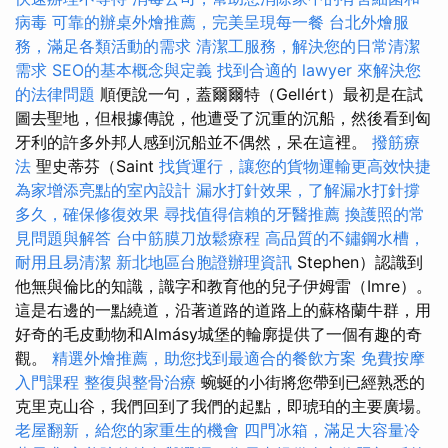
病毒
可靠的辦桌外燴推薦，完美呈現每一餐
台北外燴服
務，滿足各類活動的需求
清潔工服務，解決您的日常清潔
需求
SEO的基本概念與定義
找到合適的 lawyer 來解決您
的法律問題
順便說一句，蓋爾爾特（Gellért）最初是在試
圖去聖地，但根據傳說，他遭受了沉重的沉船，然後看到匈
牙利的許多外邦人感到沉船並不偶然，呆在這裡。
撥筋療
法
聖史蒂芬（Saint
找貨運行，讓您的貨物運輸更高效快捷
為家增添亮點的室內設計
漏水打針效果，了解漏水打針撐
多久，確保修復效果
尋找值得信賴的牙醫推薦
換護照的常
見問題與解答
台中筋膜刀放鬆療程
高品質的不鏽鋼水槽，
耐用且易清潔
新北地區台胞證辦理資訊
Stephen）認識到
他無與倫比的知識，識字和教育他的兒子伊姆雷（Imre）。
這是右邊的一點繞道，沿著道路的道路上的蘇格蘭牛群，用
好奇的毛皮動物和Almásy城堡的輪廓提供了一個有趣的奇
觀。
精選外燴推薦，助您找到最適合的餐飲方案
免費按摩
入門課程
整復與整骨治療
蜿蜒的小街將您帶到已經熟悉的
克里克山谷，我們回到了我們的起點，即琥珀的主要廣場。
老屋翻新，給您的家重生的機會
四門冰箱，滿足大容量冷