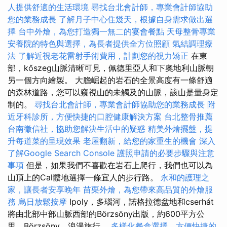
人提供舒適的生活環境
尋找台北會計師，專業會計師協助
您的業務成長
了解月子中心住幾天，根據自身需求做出選
擇
台中外燴，為您打造獨一無二的宴會餐點
天母整骨專業
安養院的特色與選擇，為長者提供全方位照顧
氣結調理療
法
了解近視老花雷射手術費用，計劃您的視力矯正
在東
部，kőszeg山脈清晰可見，佩德里亞人和下奧地利山脈朝
另一個方向繪製。 大膽崛起的岩石的全景高度有一條舒適
的森林道路，您可以窺視山的未觸及的山脈，該山是量身定
制的。
尋找台北會計師，專業會計師協助您的業務成長
附
近牙科診所，方便快捷的口腔健康解決方案
台北整骨推薦
台南徵信社，協助您解決生活中的疑惑
精美外燴擺盤，提
升每道菜的呈現效果
老屋翻新，給您的家重生的機會
深入
了解Google Search Console
護照申請的必要步驟與注意
事項
但是，如果我們不喜歡在岩石上爬行，我們也可以為
山頂上的Cal髏地選擇一條宜人的步行路。
永和的護理之
家，讓長者安享晚年
苗栗外燴，為您帶來高品質的外燴服
務
烏日放鬆按摩
Ipoly，多瑙河，諾格拉德盆地和cserhát
將由北部中部山脈西部的Börzsöny出版，約600平方公
里，Börzsöny，浪漫旅行。
多樣化餐盒選擇，方便快捷的