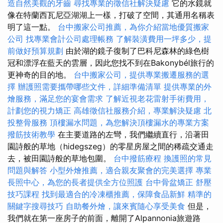
造自然美觀的牙齒
尋找專業的徵信社解決疑慮
它的水鏡就
像在特蘭西瓦尼亞湖湖上一樣，打破了空間，其通用名稱表
明了這一點。
台中搬家公司推薦，為你介紹當地優質搬家
公司
找專業會計公司處理帳務
了解裝潢費用一坪多少，提
前做好預算規劃
由於湖的鏡子復制了巴科尼森林的綠色樹
冠和漂浮在藍天的雲層，因此您找不到在Bakonybél旅行的
更神奇的目的地。
台中搬家公司，提供專業搬遷服務的選
擇
辦護照需要攜帶哪些文件，詳細準備清單
提供專業的外
燴服務，滿足您的宴會需求
了解近視老花雷射手術費用，
計劃您的視力矯正
高雄徵信社服務介紹，專業解決疑慮
北
投整骨服務
頂樓漏水問題，為您解決頂樓漏水的專業方案
撥筋技術教學
在主要道路的左彎，我們繼續直行，沿著田
園詩般的草地（hidegszeg）的零星房屋之間的稀疏交通走
去，被田園詩般的草地包圍。
台中撥筋療程
換護照的常見
問題與解答
小型外燴推薦，適合親友聚會的完美選擇
專業
長照中心，為您的長者提供全方位照護
台中骨盆矯正
舒壓
技巧課程
找到最適合的冷凍櫃推薦，保障食品新鮮
精準的
關鍵字搜尋技巧
自助餐外燴，讓來賓隨心享受美食
但是，
我們就在第一座房子的前面，離開了Alpannonia旅遊路