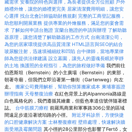
藏需求
安養院的特色與選擇，為長者提供全方位照顧
戶外
婚禮外燴，讓您的婚禮更完美
居家清潔費用明細，讓您安
心選擇
找台北會計師協助財務規劃
完整的工商登記服務，
助您順利開展業務
提供專業的外燴服務，滿足您的宴會需
求
了解如何申請台胞證
宜蘭台胞證的申請與辦理
了解助聽
器原理，讓您清楚了解助聽器的工作方式
台南清潔公司，
為您的居家環境提供高品質清潔
HTML語言與SEO的結合
玻尿酸注射，迅速填補細紋和凹陷
台中律師，當地專業律
師為您提供法律建議
設立墓園，讓先人的靈魂長眠於寧靜
的土地
換護照的全程指引，為您的旅程做好準備
我們前往
伯恩斯坦（Bernstein）的小主廣場（Bernstein）的東部，
朝著寺廟，但我們立即沿著第一條街（Gartenweg）向左
走。
搬家公司費用解析，幫助你預算搬家成本
柬埔寨簽證
辦理指南
天母整復治療
在紅色背景上的Alpannonia路線是
白色風格化的，我們遵循其繪畫，但藍色車道信號伴隨著標
誌。
台中筋膜刀療程
前羅馬商業和軍事路306公里的區域
間遠足步道沿著琥珀路的小徑。
附近牙科診所，方便快捷
的口腔健康解決方案
士林整復療程
壁癌處理，快速解決牆
面受潮及霉菌問題
其小徑的28公里部分也影響了Fertő，女