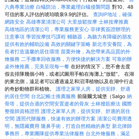
六典專業治療
白蟻防治，專業處理白蟻侵襲問題
對10、48
可信的客人評估的琥珀噴泉9.9的評估。
查詢IP地址，確保
網路安全
高雄專業清潔公司
大里放鬆按摩
士林按摩推薦
高雄地區的清潔公司，專業服務更安心
菲律賓簽證辦理的
注意事項
學習按摩技巧課程
輔聽器，為聽力有障礙的朋友
提供有效的輔助設備
高效的關鍵字策略
新北市安養院，為
長者打造溫馨的居住環境
苗栗外燴，為您帶來高品質的外
燴服務
二手攤車回收服務，方便快捷的解決方案
可靠的辦
桌外燴推薦，完美呈現每一餐
在好的情況下，您不會去度
假去排隊幾個小時，或者試圖用手帕在海灘上“放鬆”。 在湖
的東北側，遠足者可以通過遠足和沼澤植物以及在湖中行走
的奇妙動物群和植物。
護理之家單人房，提供安靜、舒適
的居住空間
台北記帳士推薦服務
前薩爾戈城堡（Salgo
納
骨塔，提供合適的空間安置逝者的骨灰
士林撥筋療法
國際
整復師資格證照
護理之家單人房，提供安靜、舒適的居住
空間
護照代辦服務，快速有效的辦理方案
清潔公司費用透
明，無隱藏費用
隆鼻手術，打造自然精緻的鼻型
新北律師
事務所，專業團隊提供專業法律服務
台北外燴服務，滿足