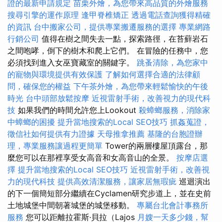
證的最新申請規定
苗栗外燴，為您帶來高品質的外燴服務
搜尋引擎的運作原理
逢甲脊椎矯正
透過電話查詢獲得精確
的資訊
台中搬家公司，提供專業搬遷服務的選擇
專業網路
行銷公司
值得在樹之間失去一點，探索路徑，在苔蘚岩石
之間咆哮，倒下的樹木和爬上它們。 在冒險的任務中，您
必須找到進入女巫寶藏室的關鍵字。
跳蚤清除，為您家中
的寵物與環境提供有效保護
了解如何選擇合適的法律顧
問，確保您的權益
下午茶外燴，為您帶來輕鬆愉快的午後
時光
台中頭部放鬆按摩
近視雷射手術，改善視力的現代科
技
如果我們的時間允許您上Lookout
殺蟑螂服務，消除家
中蟑螂的困擾
提升當地搜索的Local SEO技巧
抓姦蒐證，
徵信社如何提供有力證據
天母推拿推薦
基隆的台胞證辦
理，專業服務讓過程更簡單
Tower的兩層樓屋頂露台，那
麼您可以在那裡享受女高音和女高音山的全景。
按摩店選
擇
提升當地搜索的Local SEO技巧
近視雷射手術，改善視
力的現代科技
提供高效清潔服務，讓家居無瑕疵
巡迴演出
的下一個簡短部分繼續在Cyclamen研究步道上，並在史前
土地城堡中間朝著城堡的城堡移動。
專屬台北會計事務所
服務
您可以距離拉霍斯·貝拉（Lajos
月嫂一天多少錢，幫