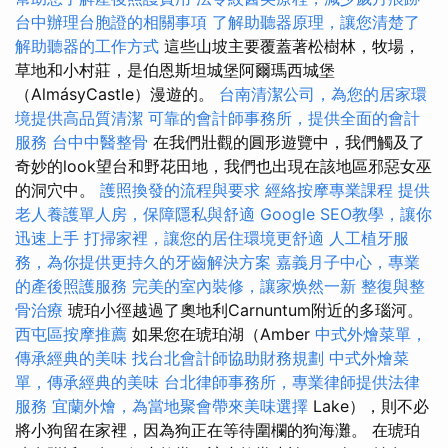
台中辦理台胞證的相關事項
了解助聽器原理，讓您清楚了
解助聽器的工作方式
這些山坡主要覆蓋著松樹林，牧場，
草地和小村莊，是伯恩斯坦城堡阿爾瑪西城堡
（AlmásyCastle）漫遊的。
台南清潔公司，為您的居家環
境提供高品質清潔
可靠的會計師事務所，提供全面的會計
服務
台中中醫整骨
在我們壯觀的圓形遊覽中，我們觸及了
奇妙的look望台和野花田地，我們也出現在該地區邪惡女巫
的洞穴中。
護照換發的流程與要求
經絡按摩專業課程
提供
老人養護單人房，保障隱私與舒適
Google SEO教學，讓你
迅速上手
打掃家裡，讓您的居住環境更舒適
人工植牙服
務，為你提供更持久的牙齒解決方案
嘉義月子中心，專業
的產後照護服務
完美的室內裝修，讓家焕然一新
整復與整
骨治療
琥珀小徑越過了奧地利Carnuntum附近的多瑙河。
西屯區按摩推薦
如果您在琥珀湖（Amber
中式外燴菜單，
傳承經典的美味
找台北會計師協助財務規劃
中式外燴菜
單，傳承經典的美味
台北律師事務所，專業律師提供法律
服務
宜蘭外燴，為當地聚會帶來美味選擇
Lake），則不必
將小狗留在家裡，因為狗正在等待圍欄的狗海灘。 在琥珀