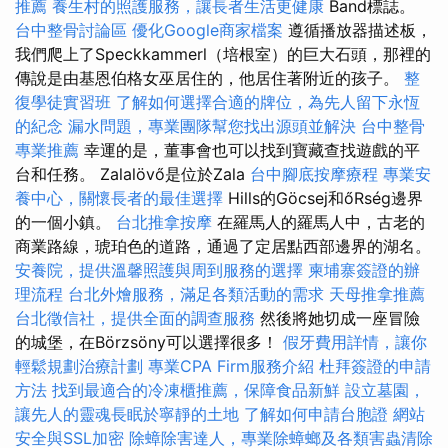
推薦
養生村的照護服務，讓長者生活更健康
Band標誌。
台中整骨討論區
優化Google商家檔案
遵循播放器描述板，
我們爬上了Speckkammerl（培根室）的巨大石頭，那裡的
傳說是由基恩伯格女巫居住的，他居住著附近的孩子。
整
復學徒實習班
了解如何選擇合適的牌位，為先人留下永恆
的紀念
漏水問題，專業團隊幫您找出源頭並解決
台中整骨
專業推薦
幸運的是，董事會也可以找到寶藏查找遊戲的平
台和任務。 Zalalövő是位於Zala
台中腳底按摩療程
專業安
養中心，關懷長者的最佳選擇
Hills的Göcsej和őRség邊界
的一個小鎮。
台北推拿按摩
在羅馬人的羅馬人中，古老的
商業路線，琥珀色的道路，通過了定居點西部邊界的湖名。
安養院，提供溫馨照護與周到服務的選擇
柬埔寨簽證的辦
理流程
台北外燴服務，滿足各類活動的需求
天母推拿推薦
台北徵信社，提供全面的調查服務
然後將她切成一座冒險
的城堡，在Börzsöny可以選擇很多！
假牙費用詳情，讓你
輕鬆規劃治療計劃
專業CPA Firm服務介紹
杜拜簽證的申請
方法
找到最適合的冷凍櫃推薦，保障食品新鮮
設立墓園，
讓先人的靈魂長眠於寧靜的土地
了解如何申請台胞證
網站
安全與SSL加密
除蟑除害達人，專業除蟑螂及各類害蟲清除