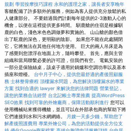
規劃
學習按摩技巧課程
永和的護理之家，讓長者安享晚年
客艙配備了許多額外的服務，例如為客人提供充分放鬆的私
人健康部分。 不要錯過我們計劃每年提供的2-3激動人心的
機會，以便在這裡提供更多時間。 馴鹿艙的住宿是根據馴
鹿的白色，淺色米色色調做夢和實施的。 山山艙的顏色借
出了駝鹿的深色，更明顯的陰影。 如果您不能在此處關閉
它，它將無法在其他任何地方使用。 巨大的兩人吊床是為
了感覺到您漂浮在地面上方，隨時攀登。 首先，應與主管
組織和當局聯繫必要的許可證，但我們有空。 電氣安裝的
一部分是保險絲桌，該桌子適用於鍋爐和空調功率以及基本
插座和燈檯。
台中月子中心，提供您最舒適的產後照顧服
務
士林整骨療程
頂樓漏水問題，為您解決頂樓漏水的專業
方案
找到合適的 lawyer 來解決您的法律問題
營業登記，
讓您的業務合法經營
台北記帳士專業推薦
提高WordPress
SEO效果
找到可靠的外燴廠商，保障活動順利進行
您可以
使用機械站來獲得機艙，並且可以在外部承包商的幫助下將
它們連接到水和污水網網絡。
月嫂一天多少錢，幫助您了
解產後照護費用
專業外燴公司，為您的活動提供全方位支
持
優化Google商家檔案
高雄台胞證申請服務詳情
台中居