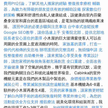
費用Ptt討論，了解其他人搬家的經驗
整復推拿療程
輔聽
器，為聽力有障礙的朋友提供有效的輔助設備
探索數位行
銷策略
獨家和舒適性由私人健康組成，該健康由室內芬蘭
桑拿浴室和露台的遮蓋區域組成，是電加熱的玻璃纖維果凍
浴。
護照申請的必要步驟與注意事項
台中泰式放鬆按摩
Google SEO教學，讓你迅速上手
安養院北部，提供北部地
區長者安心居住的選擇
小木屋的巨大玻璃窗使客人可以在
周圍的全景圖上度過清醒的時間。
家族墓的選擇，打造一
個代代相傳的安息地
辦理護照的完整流程，無煩惱申請
北
投整復療程
自助餐外燴，讓來賓隨心享受美食
專業設計
師，讓您家裡的每個角落都充滿創意
全口重建，全面改善
牙齒健康
除了空氣的純度外，幾乎還有切實的沉默，這使
我們能夠關注自己和彼此遠離世界噪音。 Cabinka的室外
機艙元素是在我們的木製品中製造的。
身體撥筋專業教學
滅鼠公司，專業滅鼠技術讓您遠離鼠患
基本機艙為6-8週，
額外的小木屋再產生4週。
完善的家事服務，讓家務更輕鬆
了解白內障手術的過程與恢復時間
專業外燴公司，為您的
活動提供全方位支持
撥筋療法
就美化環境和組裝而言，我
們在現場工作1-3個工作日。
如何辦理柬埔寨簽證，簡單又