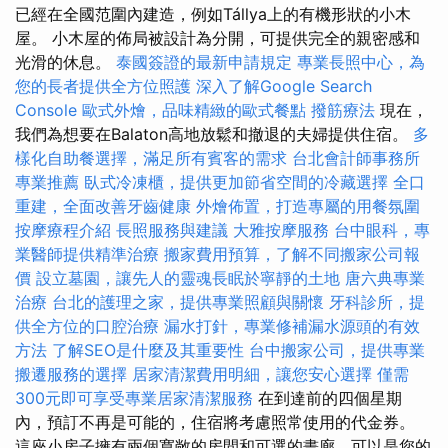
已經在全國范圍內建造，例如Tállya上的有機形狀的小木
屋。 小木屋的佈局被設計為分開，可提供完全的親密感和
光滑的休息。
泰國簽證的最新申請規定
專業長照中心，為
您的長者提供全方位照護
深入了解Google Search
Console
歐式外燴，品味精緻的歐式餐點
撥筋療法
現在，
我們為想要在Balaton高地放鬆和撤退的夫婦提供住宿。
多
樣化自助餐選擇，滿足所有賓客的需求
台北會計師事務所
專業推薦
臥式冷凍櫃，提供更加節省空間的冷藏選擇
全口
重建，全面改善牙齒健康
外燴佈置，打造專屬的用餐氛圍
按摩療程介紹
長照服務與建議
大雅按摩服務
台中眼科，專
業醫師提供精準治療
搬家費用預算，了解不同搬家公司報
價
設立墓園，讓先人的靈魂長眠於寧靜的土地
唐六典專業
治療
台北的護理之家，提供專業照顧與關懷
牙科診所，提
供全方位的口腔治療
漏水打針，專業修補漏水源頭的有效
方法
了解SEO是什麼及其重要性
台中搬家公司，提供專業
搬遷服務的選擇
居家清潔費用明細，讓您安心選擇
僅需
300元即可享受專業居家清潔服務
在到達前的四個星期
內，預訂不再是可能的，住宿將考慮照常使用的代金券。
這座小房子擁有兩個寬敞的房間和可選的畫廊，可以是您的