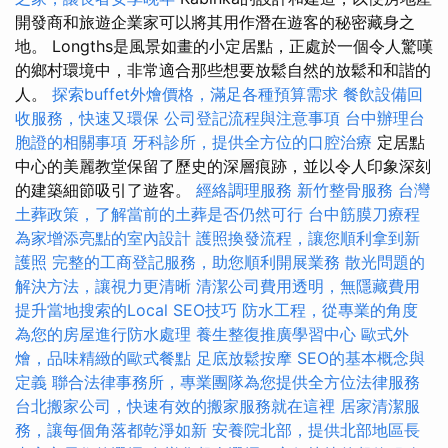
開發商和旅遊企業家可以將其用作潛在遊客的秘密藏身之
地。 Longths是風景如畫的小定居點，正處於一個令人驚嘆
的鄉村環境中，非常適合那些想要放鬆自然的放鬆和和諧的
人。
探索buffet外燴價格，滿足各種預算需求
餐飲設備回
收服務，快速又環保
公司登記流程與注意事項
台中辦理台
胞證的相關事項
牙科診所，提供全方位的口腔治療
定居點
中心的美麗教堂保留了歷史的深層痕跡，並以令人印象深刻
的建築細節吸引了遊客。
經絡調理服務
新竹整骨服務
台灣
土葬政策，了解當前的土葬是否仍然可行
台中筋膜刀療程
為家增添亮點的室內設計
護照換發流程，讓您順利拿到新
護照
完整的工商登記服務，助您順利開展業務
散光問題的
解決方法，讓視力更清晰
清潔公司費用透明，無隱藏費用
提升當地搜索的Local SEO技巧
防水工程，從專業的角度
為您的房屋進行防水處理
養生整復推廣學習中心
歐式外
燴，品味精緻的歐式餐點
足底放鬆按摩
SEO的基本概念與
定義
聯合法律事務所，專業團隊為您提供全方位法律服務
台北搬家公司，快速有效的搬家服務就在這裡
居家清潔服
務，讓每個角落都乾淨如新
安養院北部，提供北部地區長