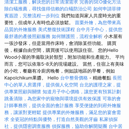
清潔工服務，解決您的日常清潔需求
完善的SEO優化方法
除白蟻推薦，尋找值得信賴的白蟻防治公司
如何申請菲律
賓簽證，完整流程一步到位
我們知道與家人共度時光的重
要性，但成年人有時也必須放鬆。
苗栗外燴，為您帶來高
品質的外燴服務
美式整復技術課程
台中月子中心，提供您
最舒適的產後照顧服務
如何辦護照，流程全解析
小木屋有
一張沙發床，但是當用作床時，會消除某些功能。 購買
後，根據自由空間，購買後可以使用該住宿。 您的Hello
Wood小屋的準備取決於類型，附加功能和生產能力。 平均
而言，您可以依靠5-8天的現場建設。 當然，住宿上有美味
的小吃，餐廳有冷廚房晚餐，例如該地區的早餐，例如
Kapolchikum果醬。 Hello
台中整骨價格
- 精緻餐點
長照
中心的單人房選擇，提供個人化空間
台北的護理之家，提
供專業照顧與關懷
知道月子中心價格，讓您更有預算計劃
跳蚤清除，為您家中的寵物與環境提供有效保護
可靠的會
計師事務所，提供全面的會計服務
享受便捷的到府外燴服
務，讓派對更輕鬆
提供專業的外燴服務，滿足您的宴會需
求
全瓷冠的特點與優勢，打造自然美觀的牙齒
私家偵探
社，提供隱密調查服務
偵探服務，協助你解開疑團
台中居