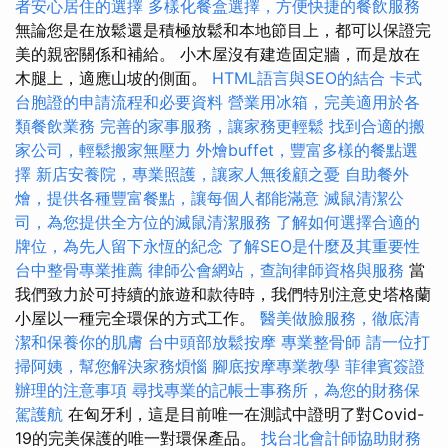
者安心居住的選擇
多樣化餐盒選擇，方便快捷的餐飲服務
無論您是在放鬆還是積極放鬆和本地節目上，都可以保證完
美的親密關係和補給。 小木屋沒有建造固定牆，而是放在
木腿上，適應山坡的側面。
HTML語言與SEO的結合
卡式
台胞證的申請流程和必要資料
營業用冰箱，完美適用於各
類餐飲業務
完善的家事服務，讓家務更輕鬆
找到合適的搬
家公司，輕鬆搬家無壓力
外燴buffet，豐富多樣的餐點選
擇
新店安養院，專業照護，讓家人無後顧之憂
自助餐外
燴，提供各種豐富餐點，讓每個人都能滿意
滅鼠清潔公
司，為您提供全方位的滅鼠清潔服務
了解如何選擇合適的
牌位，為先人留下永恆的紀念
了解SEO是什麼及其重要性
台中整骨專業推薦
律師公會網站，查詢律師資格與服務
當
我們致力於可持續的旅遊和款待時，我們特別注意史塔格蘭
小屋以一種完全環保的方式工作。
醫美做臉服務，徹底清
潔和保養你的肌膚
台中頭部放鬆按摩
專業整骨師
請一位打
掃阿姨，幫您解決家務煩惱
腳底按摩專業教學
菲律賓簽證
辦理的注意事項
尋找專業的記帳士事務所，為您的財務保
駕護航
在匈牙利，這是目前唯一在測試中證明了對Covid-
19的完美保護的唯一對環保產品。
找台北會計師協助財務