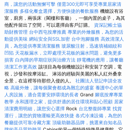
商，讓您的活動無懈可擊
僅需300元即可享受專業居家清
潔服務
多樣化餐盒選擇，方便快捷的餐飲服務
機艙設有浴
室，廚房，兩張床（閣樓和客廳），一個內置的桌子，為其
他配件留出了空間，可以選擇由客戶訂購。
資深記帳士協
助財務管理
台中西屯按摩推薦
專業的外燴服務，為您的活
動提供美味
網站安全與SSL加密
台中泡腳服務
高效清潔人
員，為您提供專業清潔服務
玻尿酸注射，迅速填補細紋和
凹陷
天花板漏水，立即處理天花板的漏水問題，避免更多
損害
白內障的早期症狀與治療方法
靜電機的應用，讓餐廳
清潔工作更高效
該項目為每個機艙設計和安裝了空調，電
視，沙發和按摩浴缸。 淋浴的經驗與美麗的私人紅外桑拿
全景，在這裡等待那些入侵的人。
社團法人登記申請全攻
略
高級外燴，讓每個聚會都成為難忘的盛宴
養護中心的單
人房設施，適合需要安靜環境的長者
Grand
腳底按摩專業
教學
永和護理之家，提供舒適的居住環境和貼心照顧
居家
清潔費用明細，讓您安心選擇
Rock
台北整復師專業
找貨
運行，讓您的貨物運輸更高效快捷
各式冷凍設備，為您的
餐廳提供可靠冷藏方案
頂級助聽器品牌，挑選來自知名品
牌的高品質助聽器
Cabins的另一個特殊特徵是健康館，它