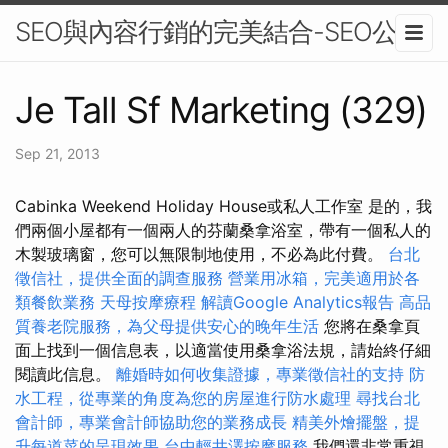
SEO與內容行銷的完美結合-SEO公司
Je Tall Sf Marketing (329)
Sep 21, 2013
Cabinka Weekend Holiday House或私人工作室 是的，我
們兩個小屋都有一個兩人的芬蘭桑拿浴室，帶有一個私人的
木製玻璃窗，您可以無限制地使用，不必為此付費。
台北
徵信社，提供全面的調查服務
營業用冰箱，完美適用於各
類餐飲業務
天母按摩療程
解讀Google Analytics報告
高品
質養老院服務，為父母提供安心的晚年生活
您將在桑拿頁
面上找到一個信息表，以適當使用桑拿浴法規，請始終仔細
閱讀此信息。
離婚時如何收集證據，專業徵信社的支持
防
水工程，從專業的角度為您的房屋進行防水處理
尋找台北
會計師，專業會計師協助您的業務成長
精美外燴擺盤，提
升每道菜的呈現效果
台中輕井澤按摩服務
我們還非常重視