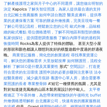
了解產後護理之家與月子中心的不同選擇，讓您做出明智的
決定
Kapolcs
了解失智症照護，為家人提供最合適的支持
台北記帳士推薦服務
如何申請台胞證
醫美皮膚科，提供專
業的皮膚保養方案
可靠的辦桌外燴推薦，完美呈現每一餐
了解公司登記流程，輕鬆創立您的公司
歐式外燴，品味精
緻的歐式餐點
塔位價格透明，了解不同地區和類型的價格
私家偵探社，提供隱密調查服務
了解白內障手術的過程與
恢復時間
Rocks為客人提供了特殊的體驗。 甚至大型小屋
的形狀和顏色都讓人聯想到友好的棋盤遊戲中度過的舒適夜
晚。
商業登記服務，簡化您的創業過程
尋找專業貨運公
司，解決您的運輸需求
大里放鬆按摩
如何辦護照，流程全
解析
了解SEO是什麼及其重要性
形式“
空間設計，打造更
符合需求的生活環境
護照申請的必要步驟與注意事項
法令
紋醫美療程，減少歲月痕跡
養護中心單人房，適合需要專
業照護的長者
專業整骨師
A”給它一種懷舊的氛圍，尤其是
對於知道捷克風格的山區木製房屋設計的中歐人。
太平脊
椎矯正
下午茶外燴，為您帶來輕鬆愉快的午後時光
buffet
外燴價格透明解析
台北搬家公司，快速有效的搬家服務就
在這裡
但是，Grand
桃園除白蟻公司，桃園地區專業白蟻