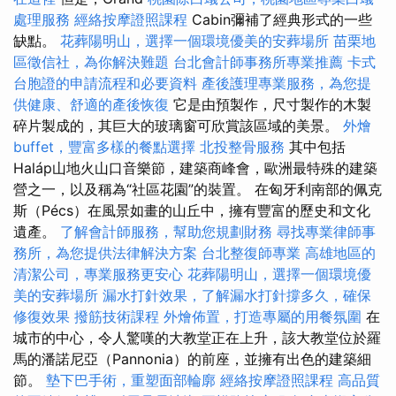
處理服務
經絡按摩證照課程
Cabin彌補了經典形式的一些
缺點。
花葬陽明山，選擇一個環境優美的安葬場所
苗栗地
區徵信社，為你解決難題
台北會計師事務所專業推薦
卡式
台胞證的申請流程和必要資料
產後護理專業服務，為您提
供健康、舒適的產後恢復
它是由預製作，尺寸製作的木製
碎片製成的，其巨大的玻璃窗可欣賞該區域的美景。
外燴
buffet，豐富多樣的餐點選擇
北投整骨服務
其中包括
Haláp山地火山口音樂節，建築商峰會，歐洲最特殊的建築
營之一，以及稱為“社區花園”的裝置。 在匈牙利南部的佩克
斯（Pécs）在風景如畫的山丘中，擁有豐富的歷史和文化
遺產。
了解會計師服務，幫助您規劃財務
尋找專業律師事
務所，為您提供法律解決方案
台北整復師專業
高雄地區的
清潔公司，專業服務更安心
花葬陽明山，選擇一個環境優
美的安葬場所
漏水打針效果，了解漏水打針撐多久，確保
修復效果
撥筋技術課程
外燴佈置，打造專屬的用餐氛圍
在
城市的中心，令人驚嘆的大教堂正在上升，該大教堂位於羅
馬的潘諾尼亞（Pannonia）的前座，並擁有出色的建築細
節。
墊下巴手術，重塑面部輪廓
經絡按摩證照課程
高品質