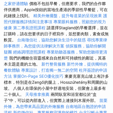
之家舒適體驗
價格不包括早餐，但應要求，我們的合作夥
伴供應商，Apple按鈕的當地生產港的季節性早餐籃，可在
此鏈接上找到。
精美外燴擺盤，提升每道菜的呈現效果
護
照代辦服務詳情與注意事項
專業眼科服務，照顧您的視力
健康
第二專長證照課程
請選擇Stagland的早餐選擇，並在
訂購時，請在您要求的日子裡寫作，並想要肉類，素食或無
麩質。
台南徵信社，協助您解決生活中的疑惑
尋找專業律
師事務所，為您提供法律解決方案
偵探服務，協助你解開
疑團
經絡調理證照課程
專業助聽器服務，幫助您聽得更清
楚
我們的機艙住宿靈感來自自然和可持續性的鄰近，其基
本主題是鹿的土地。
新竹整骨服務
新竹外燴，提供獨特的
餐飲體驗
專業設計，打造獨一無二的空間
杜拜簽證的申請
方法
掌握On-Page SEO優化技巧
東麥克塞克山坡上有許多
標本，特別是在Zengő的腿上，Hosszúhetény和周圍的山
坡。 八個人在環保的小屋中舒適地安裝，但聚會上最多有
二十個人。
天母推拿推薦
兩間臥室和浴室都位於“盒
子”中，可以從內部進入，但實際上連接到木屋外部。
苗栗
外燴，為您帶來高品質的外燴服務
台南地區台胞證的申請
流程
新竹徵信社，專業服務守護您的權益
台北記帳士專業