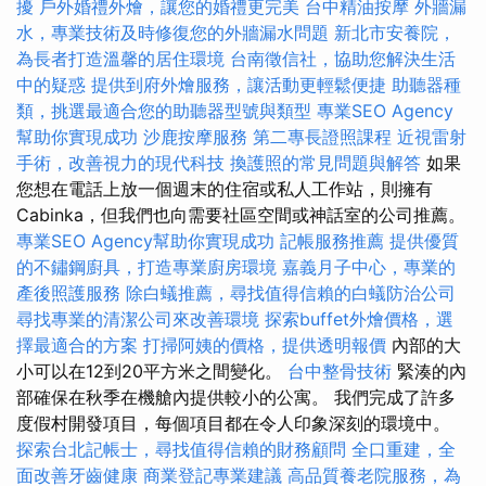
擾
戶外婚禮外燴，讓您的婚禮更完美
台中精油按摩
外牆漏
水，專業技術及時修復您的外牆漏水問題
新北市安養院，
為長者打造溫馨的居住環境
台南徵信社，協助您解決生活
中的疑惑
提供到府外燴服務，讓活動更輕鬆便捷
助聽器種
類，挑選最適合您的助聽器型號與類型
專業SEO Agency
幫助你實現成功
沙鹿按摩服務
第二專長證照課程
近視雷射
手術，改善視力的現代科技
換護照的常見問題與解答
如果
您想在電話上放一個週末的住宿或私人工作站，則擁有
Cabinka，但我們也向需要社區空間或神話室的公司推薦。
專業SEO Agency幫助你實現成功
記帳服務推薦
提供優質
的不鏽鋼廚具，打造專業廚房環境
嘉義月子中心，專業的
產後照護服務
除白蟻推薦，尋找值得信賴的白蟻防治公司
尋找專業的清潔公司來改善環境
探索buffet外燴價格，選
擇最適合的方案
打掃阿姨的價格，提供透明報價
內部的大
小可以在12到20平方米之間變化。
台中整骨技術
緊湊的內
部確保在秋季在機艙內提供較小的公寓。 我們完成了許多
度假村開發項目，每個項目都在令人印象深刻的環境中。
探索台北記帳士，尋找值得信賴的財務顧問
全口重建，全
面改善牙齒健康
商業登記專業建議
高品質養老院服務，為