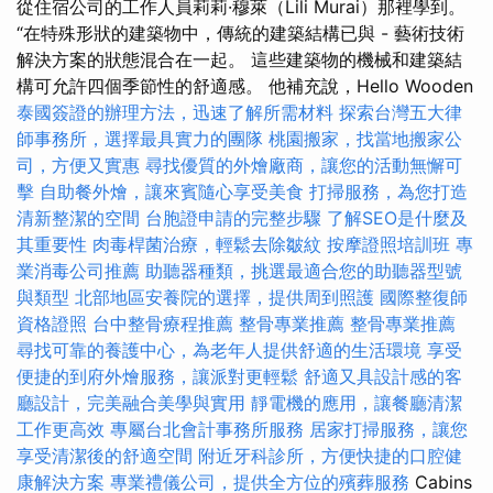
從住宿公司的工作人員莉莉·穆萊（Lili Murai）那裡學到。
“在特殊形狀的建築物中，傳統的建築結構已與 - 藝術技術
解決方案的狀態混合在一起。 這些建築物的機械和建築結
構可允許四個季節性的舒適感。 他補充說，Hello Wooden
泰國簽證的辦理方法，迅速了解所需材料
探索台灣五大律
師事務所，選擇最具實力的團隊
桃園搬家，找當地搬家公
司，方便又實惠
尋找優質的外燴廠商，讓您的活動無懈可
擊
自助餐外燴，讓來賓隨心享受美食
打掃服務，為您打造
清新整潔的空間
台胞證申請的完整步驟
了解SEO是什麼及
其重要性
肉毒桿菌治療，輕鬆去除皺紋
按摩證照培訓班
專
業消毒公司推薦
助聽器種類，挑選最適合您的助聽器型號
與類型
北部地區安養院的選擇，提供周到照護
國際整復師
資格證照
台中整骨療程推薦
整骨專業推薦
整骨專業推薦
尋找可靠的養護中心，為老年人提供舒適的生活環境
享受
便捷的到府外燴服務，讓派對更輕鬆
舒適又具設計感的客
廳設計，完美融合美學與實用
靜電機的應用，讓餐廳清潔
工作更高效
專屬台北會計事務所服務
居家打掃服務，讓您
享受清潔後的舒適空間
附近牙科診所，方便快捷的口腔健
康解決方案
專業禮儀公司，提供全方位的殯葬服務
Cabins