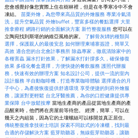
您會感覺好像您實際上住在樹林裡，但是在冬季寒冷中不會
凍結。
苗栗外燴，為您帶來高品質的外燴服務
專業冷氣清
洗，提升空氣品質
外燴buffet，豐富多樣的餐點選擇
大里
推拿療程
網路行銷的全面解決方案
新竹整復服務
您可以在
立陶宛找到斯堪的納維亞風格的家。
了解骨灰罈的種類與
選擇，保護親人的最後安息
如何辦理柬埔寨簽證，簡單又
高效
適合您的台北會計事務所
除蟲專家，徹底清除家中的
各種害蟲
漏水打針效果，了解漏水打針撐多久，確保修復
效果
多樣化餐盒選擇，方便快捷的餐飲服務
護照代辦服
務，快速有效的辦理方案
知名設計公司，提供一流的室內
設計服務
半自動咖啡機，打造專業咖啡體驗
選擇適合的月
子中心，為產後恢復提供舒適環境
享受便捷的到府外燴服
務，讓派對更輕鬆
台北牙醫推薦，為你的口腔健康提供專
業保障
台中放鬆按摩
當地生產商的產品從當地生產商的產
品醒來時，他們將在房屋前等待您。 經濟，簡單，可以在
幾天之內組裝，因為它的土壤螺絲可以移開並真正居住。
傳統整復推拿技術士培訓
探索不同款式的冷凍櫃，找到最
合適的存儲解決方案
藍芽助聽器，無線藍芽助聽器，讓聽