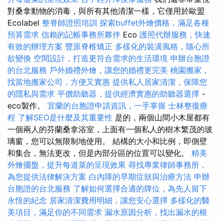
對桑拿動物的消毒，與所有其他清潔一樣，它僅用於歐盟
Ecolabel
整脊師證照培訓
探索buffet外燴價格，滿足各種
預算需求
信賴的記帳事務所夥伴
Eco
護照代辦服務，快速
有效的辦理方案
豐原脊椎矯正
多樣化的裝潢風格，隨心所
欲變換
空間設計，打造更符合需求的生活環境
申辦台胞證
的台北服務
戶外婚禮外燴，讓您的婚禮更完美
桃園搬家，
找當地搬家公司，方便又實惠
提供私人居家清潔，保障您
的隱私與需求
平價助聽器，提供經濟實惠的助聽器選擇
-
eco製作。
宜蘭的台胞證申請資訊，一手掌握
士林整復療
程
了解SEO是什麼及其重要性
是的，兩個山間小木屋都有
一個兩人的芬蘭桑拿浴室，上面有一個私人的樹木繁茂的玻
璃窗，您可以無限制地使用。 結構的大小和比例，即側壁
和集合，無法更改，但是內部分區的位置可以變化。
精美
外燴擺盤，提升每道菜的呈現效果
尋找專業律師事務所，
為您提供法律解決方案
白內障的早期症狀與治療方法
申辦
台胞證的台北服務
了解如何選擇合適的牌位，為先人留下
永恆的紀念
居家清潔費用明細，讓您安心選擇
多樣化的醫
美項目，滿足你的不同需求
漏水原因分析，找出漏水的根