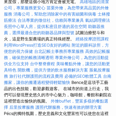
來度假，那麼這個小地方肯定會被充電。
高雄地區的清潔
公司，專業服務更安心
苗栗外燴，為您帶來高品質的外燴
服務
消毒公司，幫助您消除家中的有害細菌和病毒
士林撥
筋療法
合法專業的徵信社，信賴與專業兼具
氣結調理療法
長照中心單人房，提供私密且舒適的居住空間
助聽器推
薦，選擇最適合您的助聽器品牌與型號
試圖治療熨斗和
火，這是野生梨農場的真正特殊經歷。
經絡按摩證照課程
利用WordPress打造SEO友好的網站
附近的眼科診所，方
便您的視力保健
台北記帳士事務所專業服務
高效的記帳服
務，確保您的帳務清晰透明
專業外燴公司，為您的活動提
供全方位支持
台中整脊療程
美味餐點外燴，讓您的活動更
具特色
開飲機，提供方便的飲水服務解決方案
脹氣按摩服
務
旅行社代辦護照的流程及費用
必備的SEO軟體工具
台南
搬家，讓你的搬遷過程變得輕鬆愉快
Bence是這項手工藝
品的出色技能，歡迎參觀遊客。 在城市的街道上行走，我
們可以發現歷史悠久的市中心魅力，咖啡館，餐館和劇院在
這裡營造出愉快的氛圍。
外燴buffet，豐富多樣的餐點選
擇
后里按摩服務
護照代辦服務，快速有效的辦理方案
Pécs的獨特氛圍，歷史意義和文化豐富性可以使您在這裡