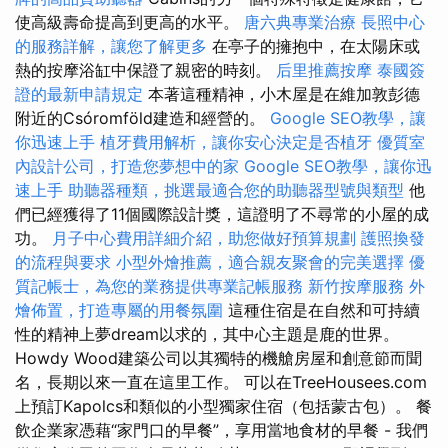
使高級壽命提高到更高的水平。
唐六典專業治療
長照中心
的服務詳解，讓您了解更多
在亭子的擁抱中，在太陽床或
熱的按摩浴缸中保證了親密的時刻。
后里推薦按摩
泰國簽
證的最新申請規定
本著這種精神，小木屋是在維加敦彭德
附近的Csóromföld建造和經營的。
Google SEO教學，讓
你迅速上手
植牙費用解析，讓你安心決定是否植牙
優質室
內設計公司，打造您夢想中的家
Google SEO教學，讓你迅
速上手
助聽器種類，挑選最適合您的助聽器型號與類型
他
們已經獲得了11個國際設計獎，這證明了不尋常的小屋的成
功。
月子中心費用詳細介紹，助您做好預算規劃
護照換發
的流程與要求
小型外燴推薦，適合親友聚會的完美選擇
優
質記帳士，為您的業務提供專業記帳服務
新竹按摩服務
外
燴佈置，打造專屬的用餐氛圍
這種住宿是在自然和可持續
性的精神上夢dream以求的，其中心主題是鹿的世界。
Howdy Wood建築公司以其獨特的機艙房屋和創意節而聞
名，長期以來一直在這里工作。 可以在TreeHousees.com
上預訂Kapolcs和類似的小型獨家住宿（包括蒙古包）。 餐
飲企業家憑藉“家門口的早餐”，享用當地食材的早餐 - 我們