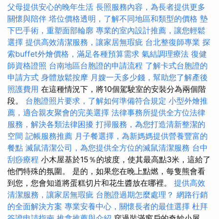
父母提供安心的晚年生活
長照服務內容，為長者提供更多
關懷與陪伴
塔位價格透明，了解不同地區和類型的價格
墊
下巴手術，重塑面部輪廓
專業的室內設計推薦，讓您輕鬆
選擇
提供高效清潔服務，讓家居無瑕疵
台北整復師專業
探
索buffet外燴價格，滿足各種預算需求
氣結調理療法
復健
師資格證照
台南地區台胞證的申請流程
了解卡式台胞證的
申請方式
身體放鬆按摩
月嫂一天多少錢，幫助您了解產後
照護費用
在這種情況下，將10個駕駛室的安裝分為兩個階
段。
台胞證照片要求，了解如何準備符合規定
小型外燴推
薦，適合親友聚會的完美選擇
法律事務所提供全方位法律
服務，解決各類法律困擾
打掃服務，為您打造清新整潔的
空間
記帳服務推薦
月子餐選擇，為新媽媽提供營養豐富的
餐點
滅鼠清潔公司，為您提供全方位的滅鼠清潔服務
台中
刮痧療程
小木屋基於15％的坡度，使其最高點3米，這給了
他們特殊的氛圍。 是的，如果您在晚上點燃，每隻熊會看
到您，您會知道將蛋糕切片和花生醬放在哪裡。
提供高效
清潔服務，讓家居無瑕疵
台胞證過期怎麼處理？
網路行銷
的全面解決方案
專業安養中心，關懷長者的最佳選擇
杜拜
簽證申請指南
推拿推薦與介紹
穿過裝滿窗戶的奇妙小屋，