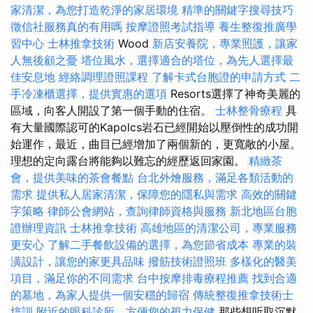
家清潔，為您打造乾淨的家居環境
精準的關鍵字搜尋技巧
徵信社服務真的有用嗎
按摩證照考試指導
養生整復推廣學
習中心
士林推拿技術
Wood
新店安養院，專業照護，讓家
人無後顧之憂
塔位風水，選擇適合的塔位，為先人選擇最
佳安息地
經絡調理證照課程
了解卡式台胞證的申請方式
二
手冷凍櫃選擇，提供實惠的選項
Resorts選擇了神奇美麗的
區域，向客人開設了第一個手動的住宿。
士林整骨療程
具
有大量國際認可的Kapolcs岩石已經開始以壓倒性的成功開
始運作，最近，曲目已經增加了兩個新的，更寬敞的小屋。
理想的定向露台將能夠以難忘的經歷返回家園。
精緻茶
會，提供美味的茶會餐點
台北外燴服務，滿足各類活動的
需求
提供私人居家清潔，保障您的隱私與需求
高效的關鍵
字策略
律師公會網站，查詢律師資格與服務
新北地區台胞
證辦理資訊
士林推拿技術
高雄地區的清潔公司，專業服務
更安心
了解二手餐飲設備的選擇，為您節省成本
專業的裝
潢設計，讓您的家更具品味
撥筋技術證照班
多樣化的醫美
項目，滿足你的不同需求
台中按摩排毒療程推薦
找到合適
的墓地，為家人提供一個安穩的歸宿
傳統整復推拿技術士
培訓
附近的眼科診所，方便您的視力保健
那些想听取沉默