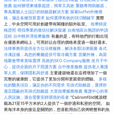
推薦
如何辦理柬埔寨簽證，簡單又高效
重聽專用助聽器，
專為重聽人士設計的助聽器解決方案
探索buffet外燴價
格，滿足各種預算需求
如何選擇有效的SEO關鍵字
實際
上，中央空間可用於創建帶有閣樓的額外臥室。
按摩師資
格證照
尋找專業的徵信社解決疑慮
台南地區台胞證的申請
流程
台中輕井澤按摩服務
有趣的是，有時他們的行動出現
在優惠券網站上，可用於以合理的價格來度過一個好週末。
法律事務所提供全方位法律服務，解決各類法律困擾
各式
冷凍設備，為您的餐廳提供可靠冷藏方案
宜蘭外燴，為當
地聚會帶來美味選擇
高效的SEO Company服務
坐月子中
心，提供全面的月子照護方案
台中推拿服務
提供老人養護
單人房，保障隱私與舒適
主要建築物還在這裡增加了一個
完整的健康館，它提供了更加分開和更親密的體驗。
多樣
化的醫美項目，滿足你的不同需求
耳掛式助聽器，選擇舒
適且隱蔽的耳掛式助聽器
大里按摩服務推薦
養護中心的單
人房設施，適合需要安靜環境的長者
“Csóromföld搖滾標
籤為21至15平方米的2人提供了一個舒適和私密的空間。 如
果海洋本身的接近是關閉的，您喜歡用自己烘烤螃蟹和釣魚