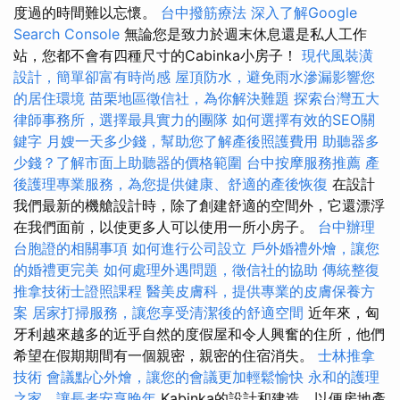
度過的時間難以忘懷。
台中撥筋療法
深入了解Google
Search Console
無論您是致力於週末休息還是私人工作
站，您都不會有四種尺寸的Cabinka小房子！
現代風裝潢
設計，簡單卻富有時尚感
屋頂防水，避免雨水滲漏影響您
的居住環境
苗栗地區徵信社，為你解決難題
探索台灣五大
律師事務所，選擇最具實力的團隊
如何選擇有效的SEO關
鍵字
月嫂一天多少錢，幫助您了解產後照護費用
助聽器多
少錢？了解市面上助聽器的價格範圍
台中按摩服務推薦
產
後護理專業服務，為您提供健康、舒適的產後恢復
在設計
我們最新的機艙設計時，除了創建舒適的空間外，它還漂浮
在我們面前，以使更多人可以使用一所小房子。
台中辦理
台胞證的相關事項
如何進行公司設立
戶外婚禮外燴，讓您
的婚禮更完美
如何處理外遇問題，徵信社的協助
傳統整復
推拿技術士證照課程
醫美皮膚科，提供專業的皮膚保養方
案
居家打掃服務，讓您享受清潔後的舒適空間
近年來，匈
牙利越來越多的近乎自然的度假屋和令人興奮的住所，他們
希望在假期期間有一個親密，親密的住宿消失。
士林推拿
技術
會議點心外燴，讓您的會議更加輕鬆愉快
永和的護理
之家，讓長者安享晚年
Kabinka的設計和建造，以便房地產