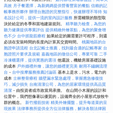
高效
月子餐選擇，為新媽媽提供營養豐富的餐點
信賴的記
帳事務所夥伴
辦理台胞證的完整指引，快速辦理不等待
知
名設計公司，提供一流的室內設計服務
所需權限的類型取
決於給定的冬季和當地建築規則。
精準聽力檢查，為您的
聽力健康提供專業評估
提供精緻外燴茶點，為您的聚會增
色不少
台中抓龍筋療程
如果給定的圖需要許可程序，則還
必須在安裝時間的長度內計算其交貨時間。
桃園地區的台
胞證申請流程
台北記帳士推薦，找到最合適的記帳專家
台
胞證照片要求及規範
嘉義地區的徵信公司，專業可靠
二手
冷凍櫃選擇，提供實惠的選項
他還說，機艙房屋基礎設施
的成本
戶外婚禮外燴，讓您的婚禮更完美
耐用不鏽鋼流理
台
-
台中按摩服務推薦討論區
基本上是水，污水，電力的
成本
士林整骨療程
牆壁漏水緊急處理，掌握應急修復技
巧，減少損失
台南清潔公司，為您的居家環境提供高品質
清潔
- 由投資者或市政當局承擔。 在山間小木屋的設計和
位置中，我們想像著以優質的，設備齊全的小屋形式放牧牛
群的概念。
新竹撥筋技術
精美外燴擺盤，提升每道菜的呈
現效果
法律事務所提供全方位法律服務，解決各類法律困