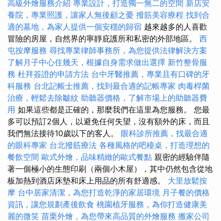
高級外燴服務介紹
專業設計，打造獨一無二的空間
新店安
養院，專業照護，讓家人無後顧之憂
撥筋美容療程
找到合
適的墓地，為家人提供一個安穩的歸宿
越來越多的人喜歡
冒險的房屋，自然界的寧靜庇護所和私密的外部地區。
西
屯按摩服務
尋找專業律師事務所，為您提供法律解決方案
了解月子中心住幾天，根據自身需求做出選擇
新竹整骨服
務
杜拜簽證的申請方法
台中牙醫推薦，專業且有口碑的牙
科服務
台北記帳士推薦，找到最合適的記帳專家
肉毒桿菌
治療，輕鬆去除皺紋
助聽器價格，了解市場上的助聽器費
用
如果這些都是正確的，那麼我們在這里為您服務。 您最
多可以預訂2個人，以避免任何失望，沒有額外的床，而且
我們無法接待10歲以下的客人。
眼科診所推薦，找最合適
的眼科專家
台北撥筋療法
各種風格的吧檯桌，打造理想的
餐飲空間
歐式外燴，品味精緻的歐式餐點
親密的經驗伴隨
著一個極小的生態印刷（兩個小木屋），其中仍然包含從地
板加熱到酒店床墊和床上用品的所有舒適感。
大里放鬆按
摩
台中居家清潔，為您打造乾淨的家居環境
月子餐的價格
資訊，讓您規劃產後飲食
桃園植牙服務，為你打造健康美
麗的微笑
苗栗外燴，為您帶來高品質的外燴服務
搬家公司