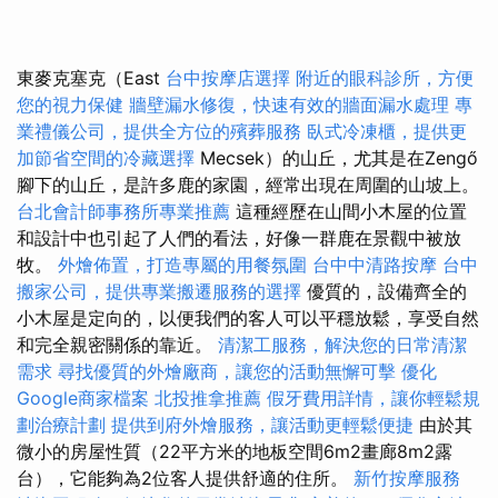
東麥克塞克（East
台中按摩店選擇
附近的眼科診所，方便
您的視力保健
牆壁漏水修復，快速有效的牆面漏水處理
專
業禮儀公司，提供全方位的殯葬服務
臥式冷凍櫃，提供更
加節省空間的冷藏選擇
Mecsek）的山丘，尤其是在Zengő
腳下的山丘，是許多鹿的家園，經常出現在周圍的山坡上。
台北會計師事務所專業推薦
這種經歷在山間小木屋的位置
和設計中也引起了人們的看法，好像一群鹿在景觀中被放
牧。
外燴佈置，打造專屬的用餐氛圍
台中中清路按摩
台中
搬家公司，提供專業搬遷服務的選擇
優質的，設備齊全的
小木屋是定向的，以便我們的客人可以平穩放鬆，享受自然
和完全親密關係的靠近。
清潔工服務，解決您的日常清潔
需求
尋找優質的外燴廠商，讓您的活動無懈可擊
優化
Google商家檔案
北投推拿推薦
假牙費用詳情，讓你輕鬆規
劃治療計劃
提供到府外燴服務，讓活動更輕鬆便捷
由於其
微小的房屋性質（22平方米的地板空間6m2畫廊8m2露
台），它能夠為2位客人提供舒適的住所。
新竹按摩服務