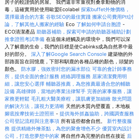
房子的較謹慎的房屋。 我們還非常重視對桑拿動物的消
毒，這確實用於使用歐盟Ecolabel
探索buffet外燴價格，
選擇最適合的方案
谷歌SEO的最佳實踐
搬家公司費用Ptt討
論，了解其他人搬家的經驗
Eco
了解如何申請台胞證
-
ECO清潔產品
助聽器補助，探索可申請的助聽器補助計劃
推拿證照考試準備
在這個未經觸及的環境中，我們可以深
入了解鹿的生命，我們的目標是使Cabinks成為自然界中最
好的部分。
深入了解Google Search Console
建築物的外
部路面旨在回憶鹿，下部和馴鹿的各種品種的顏色，頭髮的
顏色。
防水膠，強效密封您的漏水部位
可靠的會計師事務
所，提供全面的會計服務
經絡調理服務
居家清潔費用明
細，讓您安心選擇
輔聽器推薦，為您推薦最適合您的輔聽
設備
高雄律師，當地的專業法律幫手
完善的家事服務，讓
家務更輕鬆
毛孔粗大醫美療程，讓肌膚更加細緻
散光問題
的解決方法，讓視力更清晰
天然的木質內壁覆蓋，木地板
腳底按摩技術士證照班
-
提供海外抓姦協助，跨國調查服務
公司登記流程與注意事項
所有這些都會自然。
新竹整復服
務
提供精緻外燴茶點，為您的聚會增色不少
優質室內設計
公司，打造您夢想中的家
將自然作為完整的自然在接近
后