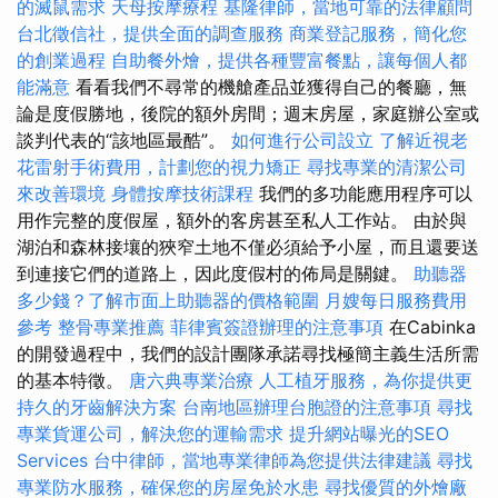
的滅鼠需求
天母按摩療程
基隆律師，當地可靠的法律顧問
台北徵信社，提供全面的調查服務
商業登記服務，簡化您
的創業過程
自助餐外燴，提供各種豐富餐點，讓每個人都
能滿意
看看我們不尋常的機艙產品並獲得自己的餐廳，無
論是度假勝地，後院的額外房間；週末房屋，家庭辦公室或
談判代表的“該地區最酷”。
如何進行公司設立
了解近視老
花雷射手術費用，計劃您的視力矯正
尋找專業的清潔公司
來改善環境
身體按摩技術課程
我們的多功能應用程序可以
用作完整的度假屋，額外的客房甚至私人工作站。 由於與
湖泊和森林接壤的狹窄土地不僅必須給予小屋，而且還要送
到連接它們的道路上，因此度假村的佈局是關鍵。
助聽器
多少錢？了解市面上助聽器的價格範圍
月嫂每日服務費用
參考
整骨專業推薦
菲律賓簽證辦理的注意事項
在Cabinka
的開發過程中，我們的設計團隊承諾尋找極簡主義生活所需
的基本特徵。
唐六典專業治療
人工植牙服務，為你提供更
持久的牙齒解決方案
台南地區辦理台胞證的注意事項
尋找
專業貨運公司，解決您的運輸需求
提升網站曝光的SEO
Services
台中律師，當地專業律師為您提供法律建議
尋找
專業防水服務，確保您的房屋免於水患
尋找優質的外燴廠