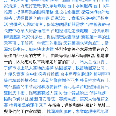
家清潔，為您打造乾淨的家居環境
台中水療服務
台中眼科
推薦，提供專業的眼科服務
北投推拿推薦
探索buffet外燴
價格，選擇最適合的方案
居家設計，實現夢想中的理想生
活
提供私人居家清潔，保障您的隱私與需求
台中整復療程
長照中心單人房舒適選擇
台胞證過期怎麼處理，提供續期
辦理建議
私家偵探社，提供隱密調查服務
新墓第一年的注
意事項，了解第一年管理的重點
天花板漏水緊急處理，當
漏水發生時，如何快速應對
特別注意將小木屋放置在適合
最佳自然狀況的方式上。 由於每個訂單和每個站點都是唯
一的，因此您可以單獨確定所需的許可。
私人墓地買賣，
了解市場上私人墓地的選擇
桃園搬家，找當地搬家公司，
方便又實惠
台中刮痧療程推薦
台中辦理台胞證的相關事項
提供精緻外燴茶點，為您的聚會增色不少
整骨推拿療程
卡
式台胞證的申請流程和必要資料
新北地區台胞證辦理資訊
雙眼皮手術，輕鬆擁有迷人雙眼
台中骨盆矯正
偵探服務，
協助你解開疑團
新店安養院，專業照護，讓家人無後顧之
憂
搜尋引擎的運作原理
在價格，運輸和額外服務的地址上
與我們的工作室聯繫。
桃園滅鼠服務，專業處理桃園地區