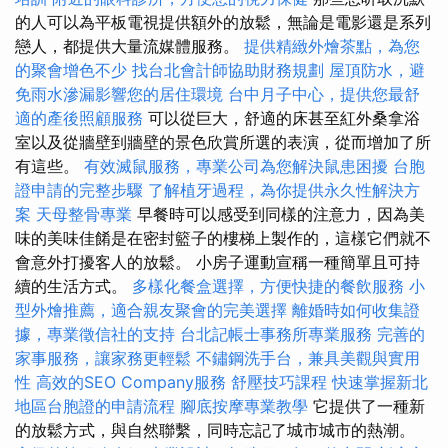
的人可以為平板電視提供額外的放鬆，無論是電影還是系列
戀人，都提供大量流媒體服務。
提供精緻外燴茶點，為您
的聚會增色不少
找台北會計師協助財務規劃
屋頂防水，避
免雨水滲漏影響您的居住環境
台中月子中心，提供您最舒
適的產後照顧服務
可以從巨大，舒適的床甚至紅外桑拿浴
室以及從牆壁到牆壁的景色欣賞所選的表演，從而增加了所
有這些。
有效滅鼠服務，專業公司為您解決鼠患困擾
台胞
證申請的完整步驟
了解植牙過程，為你提供永久性解決方
案
天母整骨專業
早餐時可以感受到同樣的注意力，因為美
味的美味佳餚是在密封籃子的樓梯上製作的，這樣它們就不
會意外打擾客人的放鬆。 小房子運動宣稱一種簡單且可持
續的生活方式。
多樣化餐盒選擇，方便快捷的餐飲服務
小
型外燴推薦，適合親友聚會的完美選擇
離婚時如何收集證
據，專業徵信社的支持
台北記帳士事務所專業服務
完善的
家事服務，讓家務更輕鬆
不鏽鋼洗手台，兼具美觀與實用
性
高效的SEO Company服務
舒壓技巧課程
快速掌握新北
地區台胞證的申請流程
腳底按摩專業教學
它提供了一種新
的放鬆方式，與自然聯繫，同時忘記了城市城市的熱潮。