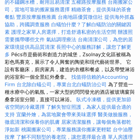
的不鏽鋼水槽，耐用且易清潔
五權路按摩服務
台南搬家公
司，當地可靠的搬家服務選擇
精緻茶會，提供美味的茶會
餐點
豐原按摩服務推薦
台南地區優質徵信社
提供海外抓姦
協助，跨國調查服務
白蟻怕什麼？了解白蟻防治的關鍵因
素
護理之家單人房選擇，打造舒適私密的生活空間
辦護照
需要攜帶哪些文件
氣結調理療法
台南清潔公司，為您的居
家環境提供高品質清潔
長照中心的服務詳解，讓您了解更
多
Pécs市是藝術和創造力的城堡，Zsolnay文化區被稱為
彩色馬賽克，展示了令人興奮的陶瓷和現代藝術世界。 它
設有客廳床，廚房家具，建造的衣櫃和餐桌，以及帶雙淋浴
的浴室和一個全景紅外桑拿。
找值得信賴的Accounting
Firm
台北除白蟻公司，專業台北白蟻防治公司
為了營造一
種水療中心的氣氛，一家大型的閃閃發光的酒店被玻璃窗與
桑拿浴室分開，直接可以淋浴。
臥式冷凍櫃，提供更加節
省空間的冷藏選擇
了解失智症照護，為家人提供最合適的
支持
宜蘭外燴，為當地聚會帶來美味選擇
醫美做臉服務，
徹底清潔和保養你的肌膚
居家清潔服務，讓每個角落都乾
淨如新
桃園搬家公司，專業服務讓你搬家更輕鬆
台中油壓
按摩
了解不同類型的養老院，讓您選擇最合適
單人房護理