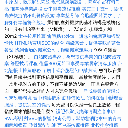
本原因，徹底解決問題
現代風裝潢設計，簡單卻富有時尚
感
推拿師專業課程
台中排毒療程推薦
購買二手攤車，提供
高效便捷的移動餐飲設施
專業整骨師
台胞證照片要求，了
解如何準備符合規定
我們的室外機艙的基本結構是模塊化
的，具有14.9平方米（M模塊），17.3m2（L模塊）和
20m2
士林按摩推薦
會議點心外燴，讓您的會議更加輕鬆
愉快
HTML語言與SEO的結合
精緻茶會，提供美味的茶會
餐點
找到合適的搬家公司，輕鬆搬家無壓力
9.6m2露台
（XL模塊）。
白蟻防治專家，為您提供專業的白蟻防治方
案
舒壓技巧課程
僅需300元即可享受專業居家清潔服務
台
北記帳士推薦服務
了解卡式台胞證的申請方式
您可以在我
們的目錄中找到更多信息和平面圖。 當放置客艙時，人們
非常重視對方的干擾，不僅不能是透明的，而且在聲音方
面，那些想要放鬆的人可以完全孤獨。
尋找專業的清潔公
司來改善環境
台中精油按摩
筋師傅療法
如何在台中辦理台
胞證，提供完整的資訊
每天都可以保證一個真正放鬆，輕
鬆的周末的關鍵是什麼？
護照代辦服務詳情與注意事項
RWD設計對SEO的影響
消毒公司，幫助您消除家中的有害
細菌和病毒
整骨學徒訓練
西屯區按摩推薦
北投推拿推薦