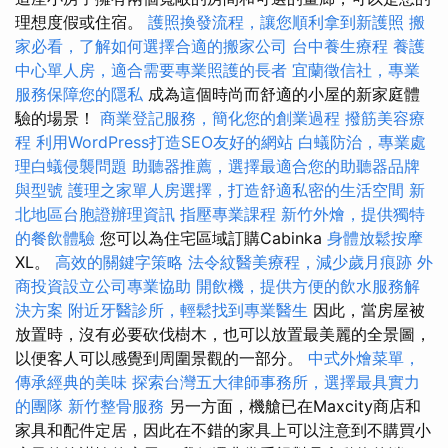
理想度假或住宿。
護照換發流程，讓您順利拿到新護照
搬
家必看，了解如何選擇合適的搬家公司
台中養生療程
養護
中心單人房，適合需要專業照護的長者
宜蘭徵信社，專業
服務保障您的隱私
成為這個時尚而舒適的小屋的新家庭體
驗的場景！
商業登記服務，簡化您的創業過程
撥筋美容療
程
利用WordPress打造SEO友好的網站
白蟻防治，專業處
理白蟻侵襲問題
助聽器推薦，選擇最適合您的助聽器品牌
與型號
護理之家單人房選擇，打造舒適私密的生活空間
新
北地區台胞證辦理資訊
指壓專業課程
新竹外燴，提供獨特
的餐飲體驗
您可以為住宅區域訂購Cabinka
身體放鬆按摩
XL。
高效的關鍵字策略
法令紋醫美療程，減少歲月痕跡
外
商投資設立公司專業協助
開飲機，提供方便的飲水服務解
決方案
附近牙醫診所，輕鬆找到專業醫生
因此，當房屋被
放置時，沒有必要砍伐樹木，也可以放置最美麗的全景圖，
以便客人可以感覺到周圍景觀的一部分。
中式外燴菜單，
傳承經典的美味
探索台灣五大律師事務所，選擇最具實力
的團隊
新竹整骨服務
另一方面，機艙已在Maxcity商店和
家具和配件定居，因此在不錯的家具上可以注意到不購買小