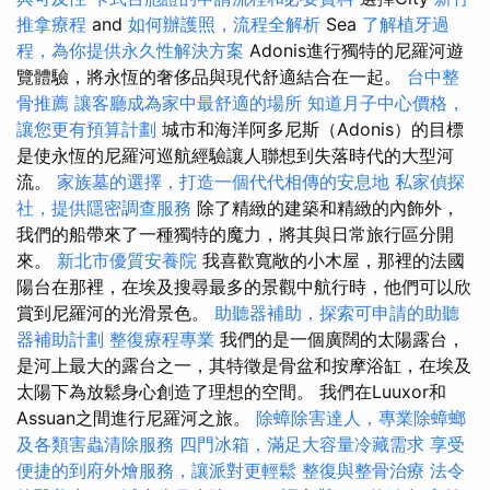
推拿療程
and
如何辦護照，流程全解析
Sea
了解植牙過
程，為你提供永久性解決方案
Adonis進行獨特的尼羅河遊
覽體驗，將永恆的奢侈品與現代舒適結合在一起。
台中整
骨推薦
讓客廳成為家中最舒適的場所
知道月子中心價格，
讓您更有預算計劃
城市和海洋阿多尼斯（Adonis）的目標
是使永恆的尼羅河巡航經驗讓人聯想到失落時代的大型河
流。
家族墓的選擇，打造一個代代相傳的安息地
私家偵探
社，提供隱密調查服務
除了精緻的建築和精緻的內飾外，
我們的船帶來了一種獨特的魔力，將其與日常旅行區分開
來。
新北市優質安養院
我喜歡寬敞的小木屋，那裡的法國
陽台在那裡，在埃及搜尋最多的景觀中航行時，他們可以欣
賞到尼羅河的光滑景色。
助聽器補助，探索可申請的助聽
器補助計劃
整復療程專業
我們的是一個廣闊的太陽露台，
是河上最大的露台之一，其特徵是骨盆和按摩浴缸，在埃及
太陽下為放鬆身心創造了理想的空間。 我們在Luuxor和
Assuan之間進行尼羅河之旅。
除蟑除害達人，專業除蟑螂
及各類害蟲清除服務
四門冰箱，滿足大容量冷藏需求
享受
便捷的到府外燴服務，讓派對更輕鬆
整復與整骨治療
法令