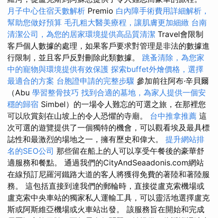
月子中心住宿天數解析
Premio
白內障手術費用詳細解析，
幫助您做好預算
毛孔粗大醫美療程，讓肌膚更加細緻
台南
清潔公司，為您的居家環境提供高品質清潔
Travel會限制
客戶個人數據的處理，如果客戶要求對管理是非法的數據進
行限制，並且客戶反對刪除此類數據。
跳蚤清除，為您家
中的寵物與環境提供有效保護
探索buffet外燴價格，選擇
最適合的方案
台胞證申請的完整步驟
參加前往阿布·辛貝爾
（Abu
學習整骨技巧
找到合適的墓地，為家人提供一個安
穩的歸宿
Simbel）的一場令人難忘的可選之旅，在那裡您
可以欣賞刻在山坡上的令人恐懼的寺廟。
台中推拿推薦
這
次可選的遊覽提供了一個獨特的機會，可以觀看埃及最具標
誌性和最激烈的場地之一，擁有歷史和偉大。
提升網站排
名的SEO公司
那些留在船上的人可以享受午餐後的豪華舒
適服務和餐點。 通過我們的CityAndSeaadonis.com網站
在線預訂尼羅河鐵路大道的客人將獲得免費的著陸和著陸服
務。 這包括直接到達我們的郵輪時，直接從盧克索機場或
盧克索中央車站的獨家私人運輸工具，可以靈活地選擇盧克
斯或阿斯維亞機場或火車站出發。 該服務旨在開始和完成