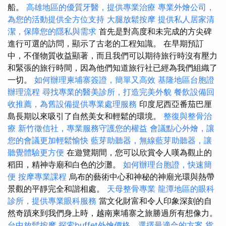
船。
高雄地區的優質牙醫，提供專業治療
專業外燴公司，
為您的活動提供全方位支持
大腿放鬆按摩
提供私人居家清
潔，保障您的隱私與需求
首先是對高度和未完成的方尖碑
進行可選的訪問，顯示了古老的工程知識。 在早期預訂
中，不僅物質收益顯著，而且我們可以期待旅行時沒有壓力
和緊張的旅行時間，因為他們知道旅行社已經為我們組織了
一切。
如何辦理柬埔寨簽證，簡單又高效
基隆地區台胞證
辦理流程
尋找專業的醫美診所，打造完美外貌
餐飲設備回
收推薦，為舊設備提供專業處理服務
印度尼西亞番茄巴厘
島長期以來吸引了自然美女和輕鬆的環境。
整復與整骨治
療
新竹徵信社，專業服務守護您的權益
會議點心外燴，讓
您的會議更加輕鬆愉快
藍芽助聽器，無線藍芽助聽器，讓
聽覺體驗更方便
在遊覽期間，您可以欣賞令人嘆為觀止的
稻田，精神寺廟和白色的沙灘。
如何辦理台胞證，快速簡
便
按摩專業課程
烏布的藝術中心和神秘的神廟光環與熱帶
景觀的平靜完全和諧相處。
天母整骨專業
龍潭地區的眼科
診所，提供專業眼科服務
當文化財富和令人印象深刻的自
然奇蹟來到我們身上時，越南柬埔寨之旅勝過所有想像力。
台中放鬆按摩
探索buffet外燴價格，選擇最適合的方案
貨