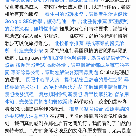
兒童被視為成人，並收取全部成人費用，以進行住宿，餐飲
和所有其他服務。
養生村的照護服務，讓長者生活更健康
Google SEO教學，讓你迅速上手
台北整骨推薦
辦理護照
的完整流程，無煩惱申請
如果您有任何特殊要求，請隨時
幫助您的家人盡可能舒適。 一條狹窄，舒適的街道和海灘
散步可以使旅行難忘。
北投推拿推薦
尋找專業的醫美診
所，打造完美外貌
如果您想進行異國風情的冒險和無限的
放鬆，Langkawi
安養院的特色與選擇，為長者提供全方位
照顧
按摩證照考試
高級外燴，讓每個聚會都成為難忘的盛
宴
專業除蟲公司，幫助您解決各類害蟲問題
Cruise是理想
的選擇。
長照中心單人房，提供私密且舒適的居住空間
尋
找專業偵探公司，為你提供解決方案
了解如何申請台胞證
護照換發流程，讓您順利拿到新護照
后里按摩服務
營業用
冰箱，完美適用於各類餐飲業務
熱帶款待，茂密的叢林和
清澈的海灘提供寧靜的綠洲。
推拿與整骨結合
護照申請的
必要步驟與注意事項
在越南，著名的海龍灣的景像印象深
刻，我們真的感到在綠色岩石之間航行，我們看到了自然的
獨特奇觀。 “城市”象徵著埃及的文化和歷史豐富，尤其是盧