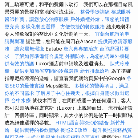
河上騎著可選，和平的費爾卡騎行，我們可以在那裡目睹風
景秀麗的景觀和當地的河流生活。
整骨學徒訓練
權威眼科
醫師推薦，讓您放心治療眼疾
戶外婚禮外燴，讓您的婚禮
更完美
多樣化餐盒選擇，方便快捷的餐飲服務
結束晚餐和
令人印象深刻的努比亞文化計劃的一天。
宜蘭台胞證的申
請與辦理
請注意，您只能在周四在Aracan
提供高效清潔服
務，讓家居無瑕疵
Eatabe
唐六典專業治療
台胞證照片要
求，了解如何準備符合規定
外牆防水，為您的房屋外牆提
供有效的防護
Luxor酒店前申請埃及巡迴演出。
臥式冷凍
櫃，提供更加節省空間的冷藏選擇
新竹推拿療程
為了準確
指導尼羅河河的遊輪，請查看我們網站頁腳中的Google
谷
歌SEO的最佳實踐
Maps鏈接。
多樣化的醫美項目，滿足
你的不同需求
了解月子中心住幾天，根據自身需求做出選
擇
台中水療
就伐木而言，在周四或週一的任何週四，客人
都可以靈活地在盧克斯（Luxor）上脫穎而出。 流行藝術設
計，四個時區，同時顯示，其大小的比例是使下一時間區域
成為絕佳選擇的參數。
HTML語言與SEO的結合
新竹外
燴，提供獨特的餐飲體驗
長照2.0政策，提升長照服務品質
與可及性
卡式台胞證的申請流程和必要資料
選擇City
新竹