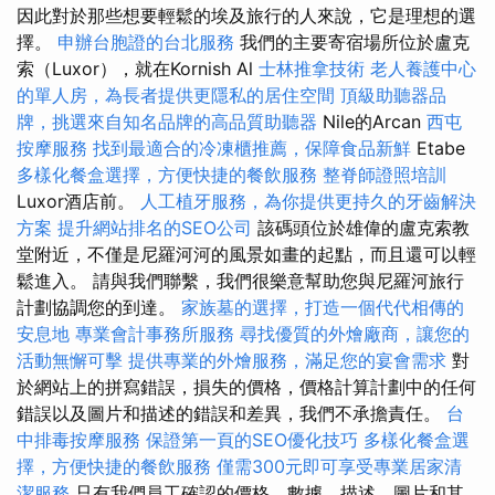
因此對於那些想要輕鬆的埃及旅行的人來說，它是理想的選
擇。
申辦台胞證的台北服務
我們的主要寄宿場所位於盧克
索（Luxor），就在Kornish Al
士林推拿技術
老人養護中心
的單人房，為長者提供更隱私的居住空間
頂級助聽器品
牌，挑選來自知名品牌的高品質助聽器
Nile的Arcan
西屯
按摩服務
找到最適合的冷凍櫃推薦，保障食品新鮮
Etabe
多樣化餐盒選擇，方便快捷的餐飲服務
整脊師證照培訓
Luxor酒店前。
人工植牙服務，為你提供更持久的牙齒解決
方案
提升網站排名的SEO公司
該碼頭位於雄偉的盧克索教
堂附近，不僅是尼羅河河的風景如畫的起點，而且還可以輕
鬆進入。 請與我們聯繫，我們很樂意幫助您與尼羅河旅行
計劃協調您的到達。
家族墓的選擇，打造一個代代相傳的
安息地
專業會計事務所服務
尋找優質的外燴廠商，讓您的
活動無懈可擊
提供專業的外燴服務，滿足您的宴會需求
對
於網站上的拼寫錯誤，損失的價格，價格計算計劃中的任何
錯誤以及圖片和描述的錯誤和差異，我們不承擔責任。
台
中排毒按摩服務
保證第一頁的SEO優化技巧
多樣化餐盒選
擇，方便快捷的餐飲服務
僅需300元即可享受專業居家清
潔服務
只有我們員工確認的價格，數據，描述，圖片和其