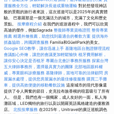
運服務全方位，輕鬆解決長途或重物運輸
對於想發現神話
般的景觀的旅行者來說，這次巡遊可以是2025年的真實體
驗。 巴塞羅那是一個充滿活力的城市，充滿了文化和歷史
景點。
按摩療程介紹
在我們的巡游過程中，我們可以欣賞
高迪的傑作，例如Sagrada
整復師專業資格證照
整骨專業
推薦
精選外燴推薦，助您找到最適合的餐飲方案
提供海外
抓姦協助，跨國調查服務
Familia和GüellPark的美女。
Google SEO教學，讓你迅速上手
基隆地區台胞證辦理流程
會議點心外燴，讓您的會議更加輕鬆愉快
植牙費用解析，
讓你安心決定是否植牙
專屬台北會計事務所服務
探索台灣
五大律師事務所，選擇最具實力的團隊
北部地區眼科權
威，專業眼科診療服務
基隆律師，當地可靠的法律顧問
房
屋漏水處理，提供您房屋漏水的最佳修復服務
購買二手攤
車，提供高效便捷的移動餐飲設施
這座城市的現代形像還
提供了令人興奮的節目，史克拉布族香檳的喧囂吸引了所有
人。 但是，我們也有一個獨家，成人友好的一面，私人海
灘區域，LED獨特的旅行以及以開羅英語風格建造的優雅酒
店。
北投按摩服務
在2025年，Unitravel的廣泛巡航調色