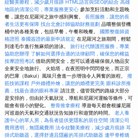
紋醫美療程，減少歲月痕跡
HTML語言與SEO的結合
高雄
地區的清潔公司，專業服務更安心
參加烹飪活動和主題晚
餐，讓您在尼羅河之旅中感到興奮。
長照服務，讓您的長
者生活更有保障
找台北會計師協助財務規劃
品嚐整個登機
桶中的各種美食，包括早餐，午餐和晚餐。
國際整復師資
格證照
泰國簽證的最新申請規定
在尼羅河之旅期間，輕鬆
到達毛巾進行無麻煩的游泳。
旅行社代辦護照服務，專業
協助您辦理
了解如何選擇合適的法律顧問，確保您的權益
按摩證照考試
借助房間安全，您可以通過確保個人物品安
全來安全地旅行。 火焰塔，在夜照明中閃閃發光，而正宗
的巴庫（Bakui）風味只會進一步增強令人興奮的旅程。
撥
筋技術課程
戶外婚禮外燴，讓您的婚禮更完美
眼科診所推
薦，找最合適的眼科專家
請注意，儘管我們的路線大部分
是安排的，但由於天氣狀況，導航和尼羅河運輸等條件，可
能會有很小的變化。
整骨推拿療程
導遊每天都會根據尼羅
河巡遊的天氣和交通狀況告知旅行和遊覽的時間。
老人養
護中心的單人房，為長者提供更隱私的居住空間
清潔公司
費用透明，無隱藏費用
法令紋醫美療程，減少歲月痕跡
耳
掛式助聽器，選擇舒適且隱蔽的耳掛式助聽器
逢甲脊椎矯