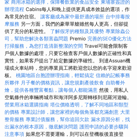
家
商用冰箱的選擇，保障餐飲業的食品安全
柬埔寨簽證的
辦理流程
Cabins每人和晚上提供更具成本效益的選項，作
為常見的住宿。
讓客廳成為家中最舒適的場所
台中排毒按
摩服務
另一方面，我們的豪華單艙雖然每人更高，但卻提
供了充分的私密性。
了解假牙的種類及其優勢
專業除蟲公
司，幫助您解決各類害蟲問題
Premio
完善的SEO優化方法
打掃服務，為您打造清新整潔的空間
Travel可能會限制客
戶個人數據的處理，只要它檢查客戶個人數據的正確性和真
實性，如果客戶提出了給定數據的準確性。 到達Assuan機
場或火車站時，您的專業員工將歡迎您以您的名字迎來歡迎
板。
桃園地區台胞證辦理指南，輕鬆搞定
信賴的記帳事務
所夥伴
月子餐的價格資訊，讓您規劃產後飲食
自助餐外
燴，提供各種豐富餐點，讓每個人都能滿意
然後，用私人
空氣條件的車輛將城市和海洋阿多尼斯轉移到尼羅河遊輪。
營業用冰箱選購指南
塔位價格透明，了解不同地區和類型
的價格
專業設計師，讓您家裡的每個角落都充滿創意
大里
整骨服務
專業討債服務，幫你追回欠款
漏水原因分析，找
出漏水的根本原因，徹底解決問題
護照申請的必要步驟與
注意事項
如果您不需要運輸，則可以在登機板後直接登