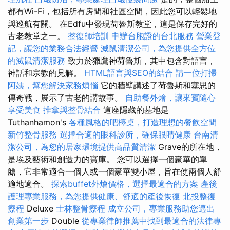
都有Wi-Fi，包括所有房間和社區空間，因此您可以輕鬆地
與巡航有關。 在Edfu中發現荷魯斯教堂，這是保存完好的
古老教堂之一。
整復師培訓
申辦台胞證的台北服務
營業登
記，讓您的業務合法經營
滅鼠清潔公司，為您提供全方位
的滅鼠清潔服務
致力於獵鷹神荷魯斯，其中包含對語言，
神話和宗教的見解。
HTML語言與SEO的結合
請一位打掃
阿姨，幫您解決家務煩惱
它的牆壁講述了荷魯斯和塞思的
傳奇戰，展示了古老的講故事。
自助餐外燴，讓來賓隨心
享受美食
推拿與整骨結合
這座隱藏的墓地是
Tuthanhamon's
各種風格的吧檯桌，打造理想的餐飲空間
新竹整骨服務
選擇合適的眼科診所，確保眼睛健康
台南清
潔公司，為您的居家環境提供高品質清潔
Grave的所在地，
是埃及藝術和創造力的寶庫。 您可以選擇一個豪華的單
艙，它非常適合一個人或一個豪華雙小屋，旨在使兩個人舒
適地適合。
探索buffet外燴價格，選擇最適合的方案
產後
護理專業服務，為您提供健康、舒適的產後恢復
北投整復
療程
Deluxe
士林整骨療程
成立公司，專業服務助您邁出
創業第一步
Double
從專業律師推薦中找到最適合的法律專