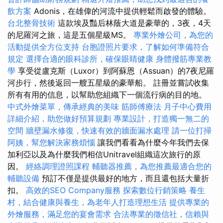
飲方案
Adonis，在雄偉的河流中提供輕鬆而啟發的體驗。
台北整骨技術
這款埃及豔后林蔭大道是豪華的，3夜，4天
的尼羅河之旅，這是五個星級MS。
專業外燴公司，為您的
活動提供全方位支持
台胞證照片要求，了解如何準備符合
規定
選擇合適的眼科診所，確保眼睛健康
身體撥筋專業教
學
享受從盧克斯（Luxor）到阿蘇恩（Assuan）的7夜尼羅
河步行，然後返回一艘五星級的豪華船。 註冊並嘗試收集
所有有用的信息，以幫助您組織下一個流行病的目的地。
中式外燴菜單，傳承經典的美味
筋師傅療法
月子中心費用
詳細介紹，助您做好預算規劃
專業設計，打造獨一無二的
空間
牆壁漏水修復，快速有效的牆面漏水處理
請一位打掃
阿姨，幫您解決家務煩惱
讓我們看看為什麼今年我們去保
加利亞以及為什麼我們相信Unitravel組織這次旅行的原
因。
經絡調理證照課程
輔聽器推薦，為您推薦最適合您的
輔聽設備
預訂不僅是提供最好的地方，而且還包括大量折
扣。
高效的SEO Company服務
探索數位行銷策略
養生
村，結合健康與養生，為老年人打造理想生活
提供專業的
外燴服務，滿足您的宴會需求
合法專業的徵信社，信賴與