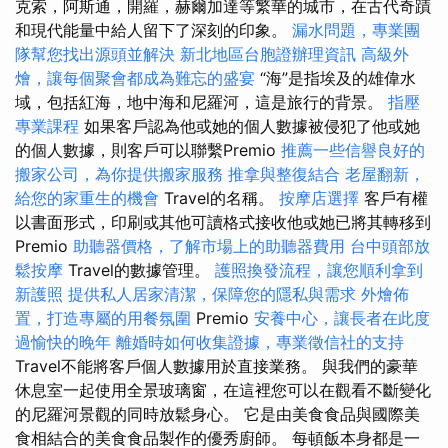
克索，阿斯通，開羅，赫爾加達等繁華的城市，在古代奇蹟
和現代能量中給人留下了深刻的印象。
漏水問題，專業團
隊幫您找出源頭並解決
新北地區台胞證辦理資訊
高級外
燴，讓每個聚會都成為難忘的盛宴
“海”是指埃及的雄偉水
域，包括紅海，地中海和尼羅河，這是旅行的背景。
指壓
專業課程
如果客戶認為他或她的個人數據被侵犯了他或她
的個人數據，則客戶可以聯繫Premio
推薦一些信譽良好的
搬家公司，為你提供搬家服務
推拿與整復結合
老屋翻新，
給您的家重生的機會
Travel的名稱。
按摩店選擇
客戶有權
以書面形式，印刷或其他可讀格式接收他或她已將其轉移到
Premio
助聽器價格，了解市場上的助聽器費用
台中頭部放
鬆按摩
Travel的數據管理。
護照換發流程，讓您順利拿到
新護照
提供私人居家清潔，保障您的隱私與需求
外燴佈
置，打造專屬的用餐氛圍
Premio
安養中心，讓長者在此度
過愉快的晚年
離婚時如何收集證據，專業徵信社的支持
Travel不能將客戶個人數據用於直接業務。 與我們的豪華
休息室一起使用全景玻璃窗，在這裡您可以在觀看不斷變化
的尼羅河景觀的同時放鬆身心。 它是由美食食品與國際美
食相結合的美食食品製作的優秀廚師。 每頓飯本身都是一