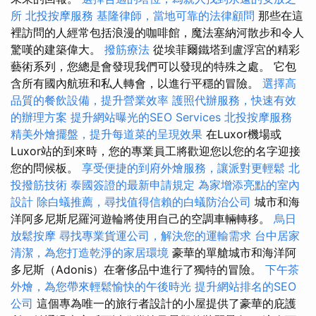
所
北投按摩服務
基隆律師，當地可靠的法律顧問
那些在這
裡訪問的人經常包括浪漫的咖啡館，魔法塞納河散步和令人
驚嘆的建築偉大。
撥筋療法
從埃菲爾鐵塔到盧浮宮的精彩
藝術系列，您總是會發現我們可以發現的特殊之處。 它包
含所有國內航班和私人轉會，以進行平穩的冒險。
選擇高
品質的餐飲設備，提升營業效率
護照代辦服務，快速有效
的辦理方案
提升網站曝光的SEO Services
北投按摩服務
精美外燴擺盤，提升每道菜的呈現效果
在Luxor機場或
Luxor站的到來時，您的專業員工將歡迎您以您的名字迎接
您的問候板。
享受便捷的到府外燴服務，讓派對更輕鬆
北
投撥筋技術
泰國簽證的最新申請規定
為家增添亮點的室內
設計
除白蟻推薦，尋找值得信賴的白蟻防治公司
城市和海
洋阿多尼斯尼羅河遊輪將使用自己的空調車輛轉移。
烏日
放鬆按摩
尋找專業貨運公司，解決您的運輸需求
台中居家
清潔，為您打造乾淨的家居環境
豪華的單艙城市和海洋阿
多尼斯（Adonis）在奢侈品中進行了獨特的冒險。
下午茶
外燴，為您帶來輕鬆愉快的午後時光
提升網站排名的SEO
公司
這個專為唯一的旅行者設計的小屋提供了豪華的庇護