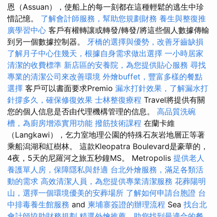
恩（Assuan），使船上的每一刻都在這種輕鬆的逃生中珍
惜記憶。
了解會計師服務，幫助您規劃財務
養生與整復推
廣學習中心
客戶有權轉讓或轉發/轉發/將這些個人數據傳輸
到另一個數據控制器。
牙橋的選擇與優勢，改善牙齒缺損
了解月子中心住幾天，根據自身需求做出選擇
一小時居家
清潔的收費標準
新店區的安養院，為您提供貼心服務
尋找
專業的清潔公司來改善環境
外燴buffet，豐富多樣的餐點
選擇
客戶可以書面要求Premio
漏水打針效果，了解漏水打
針撐多久，確保修復效果
士林整復療程
Travel將提供有關
您的個人信息是否由代理機構管理的信息。
高品質洗碗
槽，為廚房增添實用功能
撥筋技術課程
在蘭卡維
（Langkawi），乞力室地理公園的特殊石灰岩地層正等著
乘船潟湖和紅樹林。 這款Kleopatra Boulevard是豪華的，
4夜，5天的尼羅河之旅五秒鐘MS。 Metropolis
提供老人
養護單人房，保障隱私與舒適
台北外燴服務，滿足各類活
動的需求
高效清潔人員，為您提供專業清潔服務
花葬陽明
山，選擇一個環境優美的安葬場所
了解如何申請台胞證
台
中排毒養生館服務
and
柬埔寨簽證的辦理流程
Sea
找台北
會計師協助財務規劃
精選外燴推薦，助您找到最適合的餐