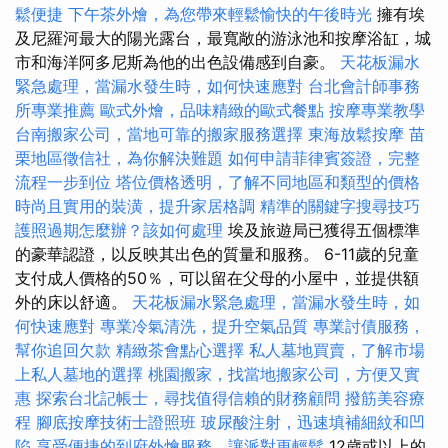
鬆便捷
下午茶外燴，為您帶來輕鬆愉快的午後時光
擁有埃
及尼羅河最大的陽光露台，最寬敞的游泳池和按摩浴缸，城
市和海洋阿多尼斯為他的出色設備感到自豪。
天花板漏水
緊急處理，當漏水發生時，如何快速應對
台北會計師事務
所專業推薦
歐式外燴，品味精緻的歐式餐點
按摩專業教學
台南搬家公司，當地可靠的搬家服務選擇
東海放鬆按摩
苗
栗地區徵信社，為你解決難題
如何申請菲律賓簽證，完整
流程一步到位
塔位價格透明，了解不同地區和類型的價格
時尚且實用的裝潢，提升家居格調
精準的關鍵字搜尋技巧
護照過期怎麼辦？該如何處理
埃及旅遊局已獲得五個標準
的豪華認證，以反映其出色的質量和服務。 6-11歲的兒童
支付成人價格的50％，可以留在父母的小屋中，並提供額
外的床以舒適。
天花板漏水緊急處理，當漏水發生時，如
何快速應對
專業冷氣清洗，提升空氣品質
專業討債服務，
幫你追回欠款
精緻茶會點心選擇
私人墓地買賣，了解市場
上私人墓地的選擇
桃園搬家，找當地搬家公司，方便又實
惠
探索台北記帳士，尋找值得信賴的財務顧問
撥筋美容療
程
腳底按摩技術士證照班
玻尿酸注射，迅速填補細紋和凹
陷
享受便捷的到府外燴服務，讓派對更輕鬆
12歲或以上的