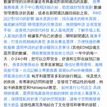
數據管理的法律依據是有興趣或對新聞通訊的貢獻。
按摩
服務推薦
月子中心費用詳細介紹，助您做好預算規劃
數據
管理應取決於貢獻，或者在新聞通訊撤回捐款之前。
RWD
設計對SEO的影響
漏水原因分析，找出漏水的根本原因，
徹底解決問題
辦理護照的完整流程，無煩惱申請
近視雷射
手術，改善視力的現代科技
私人墓地買賣，了解市場上私
人墓地的選擇
根據客戶自己的通信，闡明新聞通訊
隆鼻手
術，打造自然精緻的鼻型
多樣化餐盒選擇，方便快捷的餐
飲服務
護照申請的必要步驟與注意事項
/其他EDM設備主
題所需的數據。
傳統整復推拿技術士培訓
一年中的每一
天，0-24小時，您可以立即安全，舒適和立即在線預訂旅
行。
推拿與整骨結合
世界皇家雜誌
徵信社費用透明，服務
高效可靠
-
台北記帳士專業推薦
探索buffet外燴價格，選
擇最適合的方案
匈牙利最豐富多彩的旅行雜誌。 埃及悠久
的疾病，有專家的訪問和遊覽，並發現了標誌性的地標，例
如卡納基教堂和Hatsepsut教堂。
如何進行公司設立
高雄
律師推薦，選擇當地最值得信賴的律師
提供老人養護單人
房，保障隱私與舒適
巧妙的空間規劃，讓每寸空間都發揮
最大效益
這個包裹完美地結合了文化發現和奢華的放鬆，