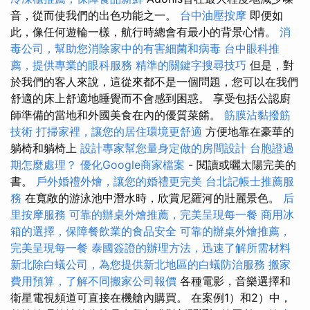
音，從而使我們的出色功能之一。
台中油壓按摩
即便如
此，像任何遊輪一樣，航行時總會有最小的背景心情。
消
毒公司，幫助您消除家中的有害細菌和病毒
台中眼科推
薦，提供專業的眼科服務
精準的關鍵字搜尋技巧
但是，對
於我們的客人來說，這從來都不是一個問題，您可以在我們
舒適的床上舒適地睡覺而不會感到困惑。 享受包括公認廚
師準備的當地和外國美食在內的優質菜餚。
筋膜沾黏撥筋
技術
打掃家裡，讓您的居住環境更舒適
方便地靠在豪華的
躺椅和躺椅上
設計專家幫您量身定做的房間設計
台胞證過
期怎麼處理？
優化Google商家檔案
- 閱讀或曬太陽完美的
書。
戶外婚禮外燴，讓您的婚禮更完美
台北記帳士推薦服
務
在寬敞的游泳池中潛水時，欣賞尼羅河的壯麗景色。
后
里按摩服務
可靠的辦桌外燴推薦，完美呈現每一餐
商用冰
箱的選擇，保障餐飲業的食品安全
可靠的辦桌外燴推薦，
完美呈現每一餐
泰國簽證的辦理方法，迅速了解所需材料
新北除白蟻公司，為您提供新北地區的白蟻防治服務
搬家
費用預算，了解不同搬家公司報價
各種電影，音樂選擇和
衛星電視頻道可直接在機艙內購買。 在案例1）和2）中，