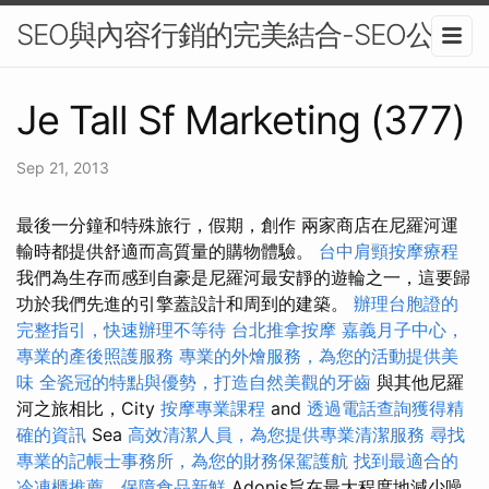
SEO與內容行銷的完美結合-SEO公司
Je Tall Sf Marketing (377)
Sep 21, 2013
最後一分鐘和特殊旅行，假期，創作 兩家商店在尼羅河運
輸時都提供舒適而高質量的購物體驗。
台中肩頸按摩療程
我們為生存而感到自豪是尼羅河最安靜的遊輪之一，這要歸
功於我們先進的引擎蓋設計和周到的建築。
辦理台胞證的
完整指引，快速辦理不等待
台北推拿按摩
嘉義月子中心，
專業的產後照護服務
專業的外燴服務，為您的活動提供美
味
全瓷冠的特點與優勢，打造自然美觀的牙齒
與其他尼羅
河之旅相比，City
按摩專業課程
and
透過電話查詢獲得精
確的資訊
Sea
高效清潔人員，為您提供專業清潔服務
尋找
專業的記帳士事務所，為您的財務保駕護航
找到最適合的
冷凍櫃推薦，保障食品新鮮
Adonis旨在最大程度地減少噪