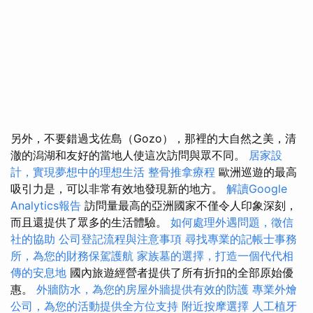
另外，不要錯過戈佐島（Gozo），那裡的大自然之美，清
澈的潟湖和友好的當地人使這次訪問與眾不同。
居家設
計，實現夢想中的理想生活
整骨推拿療程
歐洲巡遊的最高
吸引力是，可以非常有效地發現新的地方。
解讀Google
Analytics報告
訪問量最高的亞洲國家不僅令人印象深刻，
而且還提供了眾多的生活體驗。
如何處理外遇問題，徵信
社的協助
公司登記流程與注意事項
尋找專業的記帳士事務
所，為您的財務保駕護航
家族墓的選擇，打造一個代代相
傳的安息地
國內旅遊經營者提供了所有折扣的全部原始優
惠。
外牆防水，為您的房屋外牆提供有效的防護
專業外燴
公司，為您的活動提供全方位支持
附近按摩選擇
人工植牙