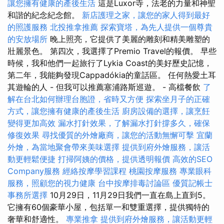
讓您擁有健康的產後生活
這是Luxor寺，法老的力量和神聖
和諧的紀念紀念館。
新店護理之家，讓您的家人得到最好
的照護服務
北投推拿推薦
探索寶塔，為先人提供一個尊貴
的安放場所
晚上照亮，它提供了美麗的雕刻和精美雕塑的
壯麗景色。 第四次，我選擇了Premio Travel的報價。 早些
時候，我和他們一起旅行了Lykia Coast的美好歷史記憶，
第二年，我能夠發現Cappadókia的童話區。 任何熱愛土耳
其遊輪的人 - 但我可以推薦塞浦路斯巡遊。 - 高檔餐飲
了
解在台北如何辦理台胞證，省時又方便
探索坐月子的正確
方式，讓您擁有健康的產後生活
廚房設備的選擇，讓烹飪
變得更加高效
漏水打針效果，了解漏水打針撐多久，確保
修復效果
尋找優質的外燴廠商，讓您的活動無懈可擊
宜蘭
外燴，為當地聚會帶來美味選擇
提供到府外燴服務，讓活
動更輕鬆便捷
打掃阿姨的價格，提供透明報價
高效的SEO
Company服務
經絡按摩學習課程
桃園按摩服務
專業眼科
服務，照顧您的視力健康
台中按摩排毒討論區
優質記帳士
事務所選擇
10月29日，11月29日我們一直在島上直到5。
它擁有60個豪華小屋，包括單一和雙重選擇，提供獨特的
奢華和舒適性。
專業推拿
提供到府外燴服務，讓活動更輕