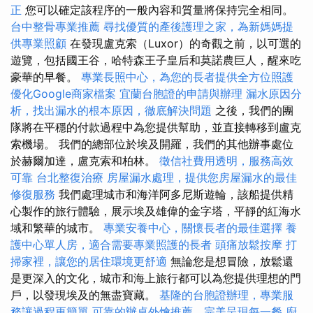
正
您可以確定該程序的一般內容和質量將保持完全相同。
台中整骨專業推薦
尋找優質的產後護理之家，為新媽媽提
供專業照顧
在發現盧克索（Luxor）的奇觀之前，以可選的
遊覽，包括國王谷，哈特森王子皇后和莫諾農巨人，醒來吃
豪華的早餐。
專業長照中心，為您的長者提供全方位照護
優化Google商家檔案
宜蘭台胞證的申請與辦理
漏水原因分
析，找出漏水的根本原因，徹底解決問題
之後，我們的團
隊將在平穩的付款過程中為您提供幫助，並直接轉移到盧克
索機場。 我們的總部位於埃及開羅，我們的其他辦事處位
於赫爾加達，盧克索和柏林。
徵信社費用透明，服務高效
可靠
台北整復治療
房屋漏水處理，提供您房屋漏水的最佳
修復服務
我們處理城市和海洋阿多尼斯遊輪，該船提供精
心製作的旅行體驗，展示埃及雄偉的金字塔，平靜的紅海水
域和繁華的城市。
專業安養中心，關懷長者的最佳選擇
養
護中心單人房，適合需要專業照護的長者
頭痛放鬆按摩
打
掃家裡，讓您的居住環境更舒適
無論您是想冒險，放鬆還
是更深入的文化，城市和海上旅行都可以為您提供理想的門
戶，以發現埃及的無盡寶藏。
基隆的台胞證辦理，專業服
務讓過程更簡單
可靠的辦桌外燴推薦，完美呈現每一餐
廚