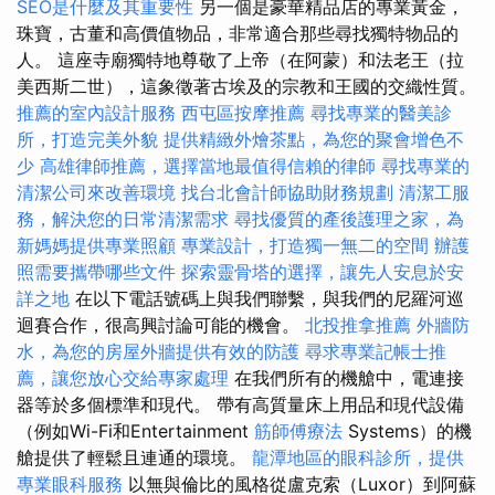
SEO是什麼及其重要性
另一個是豪華精品店的專業黃金，
珠寶，古董和高價值物品，非常適合那些尋找獨特物品的
人。 這座寺廟獨特地尊敬了上帝（在阿蒙）和法老王（拉
美西斯二世），這象徵著古埃及的宗教和王國的交織性質。
推薦的室內設計服務
西屯區按摩推薦
尋找專業的醫美診
所，打造完美外貌
提供精緻外燴茶點，為您的聚會增色不
少
高雄律師推薦，選擇當地最值得信賴的律師
尋找專業的
清潔公司來改善環境
找台北會計師協助財務規劃
清潔工服
務，解決您的日常清潔需求
尋找優質的產後護理之家，為
新媽媽提供專業照顧
專業設計，打造獨一無二的空間
辦護
照需要攜帶哪些文件
探索靈骨塔的選擇，讓先人安息於安
詳之地
在以下電話號碼上與我們聯繫，與我們的尼羅河巡
迴賽合作，很高興討論可能的機會。
北投推拿推薦
外牆防
水，為您的房屋外牆提供有效的防護
尋求專業記帳士推
薦，讓您放心交給專家處理
在我們所有的機艙中，電連接
器等於多個標準和現代。 帶有高質量床上用品和現代設備
（例如Wi-Fi和Entertainment
筋師傅療法
Systems）的機
艙提供了輕鬆且連通的環境。
龍潭地區的眼科診所，提供
專業眼科服務
以無與倫比的風格從盧克索（Luxor）到阿蘇