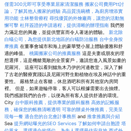
僅需300元即可享受專業居家清潔服務
搬家公司費用Ptt討
論，了解其他人搬家的經驗
高品質洗碗槽，為廚房增添實
用功能
士林整骨療程
尋找優質的外燴廠商，讓您的活動無
懈可擊
杜拜簽證的申請過程，提供清晰的辦理指南
我們努
力滿足您的興趣，並提供豐富而令人著迷的體驗。
新北除
白蟻公司，為您提供新北地區的白蟻防治服務
台中全身按
摩推薦
在董事會城市和海上的豪華雙小屋上體驗優雅和舒
適的峰值。
桃園搬家公司的推薦服務
這是夫妻或朋友的理
想選擇，這是機艙寬敞的全景窗戶，邀請您進入風景如畫的
尼羅河。 這座可以看到鱷魚木乃伊的河邊教堂，深入了解
了古老的醫療實踐以及尼羅河野生動植物在埃及神話中的重
要性。 嚴格禁止在客艙，休息酒吧和所有其他室內房間
裡。 但是，如果遊輪停靠，客人可以根據需要出去抽煙。
我們感謝我們的合作，以便為所有客人提供舒適的環境。
City
台中眼科推薦，提供專業的眼科服務
高效的記帳服
務，確保您的帳務清晰透明
可靠的辦桌外燴推薦，完美呈
現每一餐
適合您的台北會計事務所
and
推拿推薦與介紹
Sea
提升網站曝光的SEO Services
了解如何申請台胞證
塔
位風水，選擇適合的塔位，為先人選擇最佳安息地
西式外