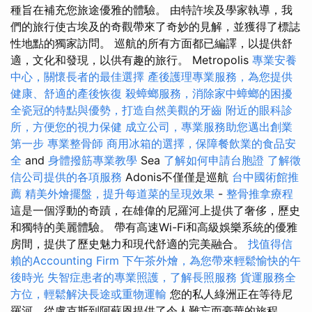
種旨在補充您旅途優雅的體驗。 由特許埃及學家執導，我
們的旅行使古埃及的奇觀帶來了奇妙的見解，並獲得了標誌
性地點的獨家訪問。 巡航的所有方面都已編譯，以提供舒
適，文化和發現，以供有趣的旅行。 Metropolis
專業安養
中心，關懷長者的最佳選擇
產後護理專業服務，為您提供
健康、舒適的產後恢復
殺蟑螂服務，消除家中蟑螂的困擾
全瓷冠的特點與優勢，打造自然美觀的牙齒
附近的眼科診
所，方便您的視力保健
成立公司，專業服務助您邁出創業
第一步
專業整骨師
商用冰箱的選擇，保障餐飲業的食品安
全
and
身體撥筋專業教學
Sea
了解如何申請台胞證
了解徵
信公司提供的各項服務
Adonis不僅僅是巡航
台中國術館推
薦
精美外燴擺盤，提升每道菜的呈現效果
-
整骨推拿療程
這是一個浮動的奇蹟，在雄偉的尼羅河上提供了奢侈，歷史
和獨特的美麗體驗。 帶有高速Wi-Fi和高級娛樂系統的優雅
房間，提供了歷史魅力和現代舒適的完美融合。
找值得信
賴的Accounting Firm
下午茶外燴，為您帶來輕鬆愉快的午
後時光
失智症患者的專業照護，了解長照服務
貨運服務全
方位，輕鬆解決長途或重物運輸
您的私人綠洲正在等待尼
羅河，從盧克斯到阿蘇恩提供了令人難忘而豪華的旅程。