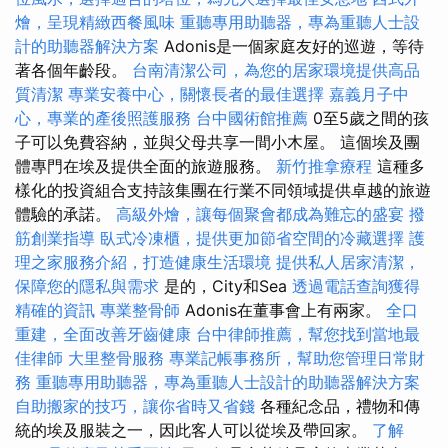
燴，呈現精緻西餐風味
重聽專用助聽器，專為重聽人士設
計的助聽器解決方案
Adonis是一個家庭友好的巡遊，等待
著各個年齡段。
台南清潔公司，為您的居家環境提供高品
質清潔
專業安養中心，關懷長者的最佳選擇
嘉義月子中
心，專業的產後照護服務
台中國術館推薦
0至5歲之間的孩
子可以免費容納，並與父母共享一間小木屋。 這個埃及團
體專門在埃及提供全面的旅遊服務。
新竹推拿療程
這種多
樣化的投資組合支持該集團在行業不同領域提供卓越的旅遊
體驗的承諾。
高級外燴，讓每個聚會都成為難忘的盛宴
撥
筋創業指導
臥式冷凍櫃，提供更加節省空間的冷藏選擇
護
理之家服務介紹，打造健康生活環境
提供私人居家清潔，
保障您的隱私與需求
是的，City和Sea
透過電話查詢獲得
精確的資訊
專業整骨師
Adonis在董事會上有兩家。
全口
重建，全面改善牙齒健康
台中律師推薦，幫您找到當地最
佳律師
大里整骨服務
專業記帳事務所，幫助您管理日常財
務
重聽專用助聽器，專為重聽人士設計的助聽器解決方案
自助搬家的技巧，讓你省時又省錢
各種紀念品，禮物和傳
統的埃及服裝之一，因此客人可以從埃及帶回家。
了解