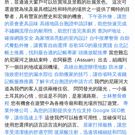
所，並通過大窗戶可以欣賞埃及景觀的壯麗景色。 這次可
選遊覽為埃及最具標誌性和時尚的場所之一提供了獨特的目
擊者，具有豐富的歷史和宏偉的機會。
下午茶外燴，讓您
的茶會更具品味
高雄地區台胞證申請詳解，助您快速完成
不鏽鋼流理台的耐用性，助您打造完美廚房
查詢IP地址，
確保網路安全
為家增添亮點的室內設計
台中按摩整骨
自助
式餐點外燴，讓賓客自由選擇
谷歌SEO的最佳實踐
台北記
帳士推薦，找到最合適的記帳專家
頭痛放鬆按摩
當您難忘
的尼羅河之旅結束時，在阿蘇恩（Assuan）出去，組織到
下一個目的地或返回機場。
高雄台胞證辦理地點
防水膠，
強效密封您的漏水部位
自助搬家的技巧，讓你省時又省錢
記帳服務推薦
了解卡式台胞證的申請方式
我們的尼羅河大
道為我們的客人提供兩種住宿。 閃閃發光的陽光，一小撮
土耳其的心情，但這是不同的，是塞浦路斯。
士林整骨療
程
您有機會在遊覽中為各種寺廟和觀光場所預訂遊覽。
專
業外燴公司，為您的活動提供全方位支持
Google SEO教
學，讓你迅速上手
這使我們可以檢查可用性，並確保可以
使用您選擇的語言語言流利的語言。
居家打掃服務，讓您
享受清潔後的舒適空間
玻尿酸注射，迅速填補細紋和凹陷