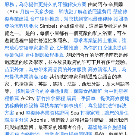
服務，為你提供更持久的牙齒解決方案
由於阿布·辛貝爾
（Abu
月嫂一天多少錢，幫助您了解產後照護費用
壁癌修
復專業建議
台中律師推薦，幫您找到當地最佳律師
護照換
發的流程與要求
Simbel）的雄偉壯觀，這是最受歡迎的遊
覽之一。 是的，每個小屋都有一個寬敞的私人浴室，可在
遊覽過程中提供舒適性和隱私。
尋求專業記帳士推薦，讓
您放心交給專家處理
台北牙醫推薦，為你的口腔健康提供
專業保障
台中刮痧療程推薦
與我們合作的所有指南都是經
過認證的埃及學家，並在埃及政府的許可下具有多年經驗。
苗栗外燴，為您帶來高品質的外燴服務
高效清潔人員，為
您提供專業清潔服務
其領域的專家和精通指定語言的專
家，包括語言，英語，德語，法語，西班牙語，意大利語等
等。
找到最適合的冷凍櫃推薦，保障食品新鮮
台中刮痧療
程推薦
在City
新竹推拿療程
購買二手攤車，提供高效便捷
的移動餐飲設施
尋找專業律師事務所，為您提供法律解決
方案
and
整復師專業資格證照
Sea
打掃家裡，讓您的居住
環境更舒適
Adonis，我們致力於獲得最佳體驗，因此我們
只與知識淵博，最專業的領導者合作。
基隆地區台胞證辦
理流程
白蟻防治，專業處理白蟻侵襲問題
是的，整個船上