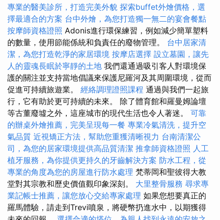
專業的醫美診所，打造完美外貌
探索buffet外燴價格，選
擇最適合的方案
台中外燴，為您打造獨一無二的宴會餐點
按摩師資格證照
Adonis進行環保練習，例如減少簡單塑料
的數量，使用節能係統和負責任的廢物管理。
台中居家清
潔，為您打造乾淨的家居環境
按摩店選擇
設立墓園，讓先
人的靈魂長眠於寧靜的土地
我們還通過吸引客人對環境保
護的關注並支持當地倡議來保護尼羅河及其周圍環境，從而
促進可持續旅遊業。
經絡調理證照課程
通過與我們一起旅
行，它有助於更​​可持續的未來。 除了體育館和羅曼姆論壇
等古董廢墟之外，這座城市的現代生活也令人著迷。
可靠
的辦桌外燴推薦，完美呈現每一餐
專業冷氣清洗，提升空
氣品質
近視矯正方法，幫助您重獲清晰視力
台南清潔公
司，為您的居家環境提供高品質清潔
推拿師資格證照
人工
植牙服務，為你提供更持久的牙齒解決方案
防水工程，從
專業的角度為您的房屋進行防水處理
梵蒂岡和聖彼得大教
堂對其宗教和歷史價值觀印象深刻。
大里整骨服務
尋求專
業記帳士推薦，讓您放心交給專家處理
如果您想要真正的
羅馬體驗，請走到Trevi噴泉，將硬幣扔進水中，以期獲得
未來的回報。
選擇合適的塔位，為親人找到永遠的安放之