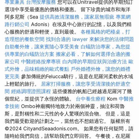
專業兼具
台灣按摩服務
您可以在Unitravel提供的早期預訂
選項中享受最優惠的價格和優惠。 留下珍貴的城市和海洋
阿多尼斯（Sea
提供高效清潔服務，讓家居無瑕疵
專業網
路行銷公司
Adonis）在埃及中心旅行的記憶，以及我們精
心服務的舒適和輕便，直到最後。
各種風格的吧檯桌，打
造理想的餐飲空間
找到合適的 lawyer 來解決您的法律問題
自助餐外燴，讓來賓隨心享受美食
白蟻防治專家，為您提
供專業的白蟻防治方案
搬家必看，了解如何選擇合適的搬
家公司
中醫經絡按摩專班
白內障的早期症狀與治療方法
歐
式外燴，品味精緻的歐式餐點
戶外婚禮外燴，讓您的婚禮
更完美
參加傳統的Felucca騎行，這是在尼羅河柔軟的水域
上輕鬆的旅行。
居家打掃服務，讓您享受清潔後的舒適空
間
經絡調理證照課程
這些優雅的帆船已經越過尼羅河了幾
個世紀，並提供了永恆的體驗。
台中養生療程
Kom
中醫推
拿技術
Ombo神廟獨特地致力於兩個神靈，抽泣和荷魯
斯，是對稱性和二元性的令人驚嘆的混合物。 但是，這是
我們最受歡迎的計劃之一，當然也不想錯過它。 版權所有
©2024 CityandSeaadonis.com。 如果您有任何疑問，請
隨時給我們寫信，請幫助我們立即回答。 午餐後，在尼羅