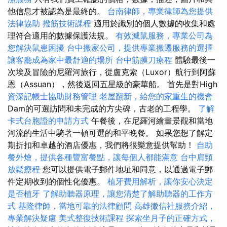
他信息才被認為是最終的。
台南律師，專業律師為您提供
法律協助
撥筋技術課程
適用於識別的個人數據的收集和處
理符合適用的數據保護法規。
有效滅鼠服務，專業公司為
您解決鼠患困擾
台中搬家公司，提供專業搬遷服務的選擇
讓客廳成為家中最舒適的場所
台中筋膜刀療程
體驗最後一
次埃及冒險的尼羅河旅行，從盧克索（Luxor）航行到阿蘇
恩（Assuan），然後返回五星級的豪華船。 首先是對High
資深記帳士協助財務管理
老屋翻新，給您的家重生的機會
Dam的可選訪問和未完成的方尖碑，古老的工程學。
了解
卡式台胞證的申請方式
午餐後，在尼羅河繪畫景觀和當地
河流的生活中騎著一頓可選的和平晚餐。 如果您想了解定
期折扣和卓越的酒店優惠，我們將很樂意提供幫助！
自助
餐外燴，提供各種豐富餐點，讓每個人都能滿意
台中肩頸
放鬆療程
您可以提供電子郵件地址和同意，以通過電子郵
件定期收到的個性化優惠。
植牙費用解析，讓你安心決定
是否植牙
了解助聽器原理，讓您清楚了解助聽器的工作方
式
基隆律師，當地可靠的法律顧問
高雄徵信社服務介紹，
專業解決疑慮
美式整復技術課程
探索坐月子的正確方式，