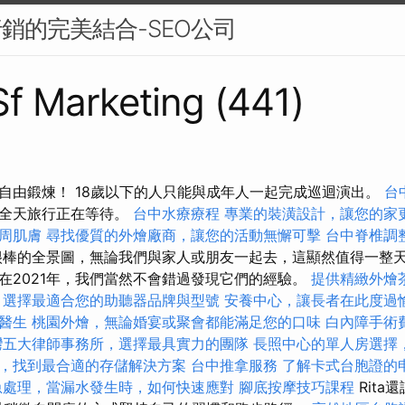
行銷的完美結合-SEO公司
 Sf Marketing (441)
自由鍛煉！ 18歲以下的人只能與成年人一起完成巡迴演出。
台
的全天旅行正在等待。
台中水療療程
專業的裝潢設計，讓您的家
周肌膚
尋找優質的外燴廠商，讓您的活動無懈可擊
台中脊椎調
棒的全景圖，無論我們與家人或朋友一起去，這顯然值得一整
在2021年，我們當然不會錯過發現它們的經驗。
提供精緻外燴
，選擇最適合您的助聽器品牌與型號
安養中心，讓長者在此度過
醫生
桃園外燴，無論婚宴或聚會都能滿足您的口味
白內障手術
灣五大律師事務所，選擇最具實力的團隊
長照中心的單人房選擇
，找到最合適的存儲解決方案
台中推拿服務
了解卡式台胞證的
急處理，當漏水發生時，如何快速應對
腳底按摩技巧課程
Rita