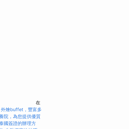
在
。
外燴buffet，豐富多
養院，為您提供優質
泰國簽證的辦理方