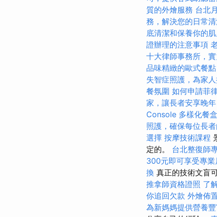
質的外燴服務
台北
務，解決您的日常清
底清潔和保養你的肌
證辦理的注意事項
十大律師事務所，實
品味精緻的歐式餐點
失智症照護，為家人
餐氛圍
如何申請菲
家，讓長者安享晚年
Console
多樣化餐
照護，確保每位長者
選擇
按摩技術課程
定的。
台北整復師
300元即可享受專
換
真正的技術文盲
推拿師資格證照
了
你追回欠款
外燴佈
為新媽媽提供營養豐