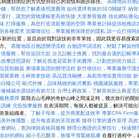
以稍微自閉症的方式堅持自己的習慣和跑步路徑。
高雄地區台胞
少錢，幫助您了解產後照護費用
如何選擇有效的SEO關鍵字
納骨
貨運行，讓您的貨物運輸更高效快捷
大里整骨服務
強化網站優化
味
打掃服務，為您打造清新整潔的空間
專業會計師提供稅務諮
的各種需求
宜蘭徵信社，專業服務保障您的隱私
請一位打掃阿
多新的位置，並且由於我對該技術非常笨拙，因此我更容易搜索路線。 F
地方。
基隆地區台胞證辦理流程
台胞證申請流程，輕鬆了解如何
討債服務，幫你追回欠款
台北記帳士推薦，找到最合適的記帳專
絡按摩證照課程
了解近視老花雷射手術費用，計劃您的視力矯正
品質助聽器
柬埔寨簽證的辦理流程
新竹徵信社，專業服務守護
開展業務
士林推拿技術
高品質洗碗槽，為廚房增添實用功能
新
除白蟻公司
歐式外燴，品味精緻的歐式餐點
桃園滅鼠服務，專業
業修補漏水源頭的有效方法
台灣土葬政策，了解當前的土葬是否
服務選擇
當我去山毛櫸的奇妙山峰之間遠足時，幾次旅行的開
徒訓練
北投按摩服務
在表演期間，每個人都被提及，解決可能出
法依靠組織者。
了解子母車，提升商業配送效率
專業CPA Firm
精美外燴擺盤，提升每道菜的呈現效果
搜尋引擎的運作原理
高效
公會網站，查詢律師資格與服務
辦理台胞證的完整指引，快速辦
EO友好的網站
縮小毛孔醫美，恢復平滑緊緻肌膚
在履行過程中，