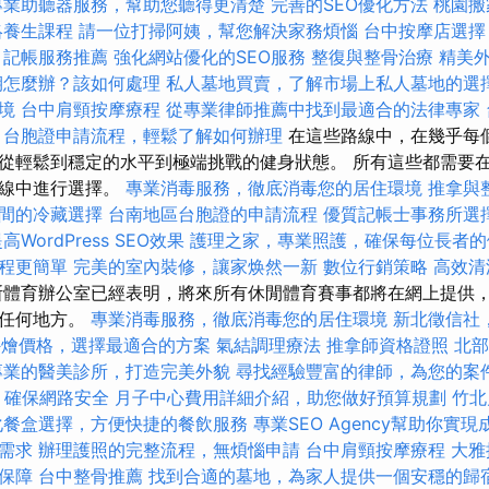
專業助聽器服務，幫助您聽得更清楚
完善的SEO優化方法
桃園搬
絡養生課程
請一位打掃阿姨，幫您解決家務煩惱
台中按摩店選
記帳服務推薦
強化網站優化的SEO服務
整復與整骨治療
精美
期怎麼辦？該如何處理
私人墓地買賣，了解市場上私人墓地的選
境
台中肩頸按摩療程
從專業律師推薦中找到最適合的法律專家
台胞證申請流程，輕鬆了解如何辦理
在這些路線中，在幾乎每
從輕鬆到穩定的水平到極端挑戰的健身狀態。 所有這些都需要在ge
路線中進行選擇。
專業消毒服務，徹底消毒您的居住環境
推拿與
間的冷藏選擇
台南地區台胞證的申請流程
優質記帳士事務所選
高WordPress SEO效果
護理之家，專業照護，確保每位長者的
程更簡單
完美的室內裝修，讓家焕然一新
數位行銷策略
高效清
體育辦公室已經表明，將來所有休閒體育賽事都將在網上提供
國任何地方。
專業消毒服務，徹底消毒您的居住環境
新北徵信社
et外燴價格，選擇最適合的方案
氣結調理療法
推拿師資格證照
北部
專業的醫美診所，打造完美外貌
尋找經驗豐富的律師，為您的案
，確保網路安全
月子中心費用詳細介紹，助您做好預算規劃
竹北
化餐盒選擇，方便快捷的餐飲服務
專業SEO Agency幫助你實現
需求
辦理護照的完整流程，無煩惱申請
台中肩頸按摩療程
大雅
保障
台中整骨推薦
找到合適的墓地，為家人提供一個安穩的歸