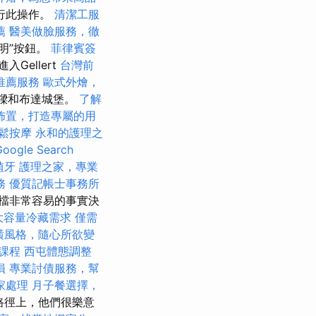
行此操作。
清潔工服
薦
醫美做臉服務，徹
明”按鈕。
菲律賓簽
Gellert
台灣前
推薦服務
歐式外燴，
橋樑和布達城堡。
了解
佈置，打造專屬的用
鬆按摩
永和的護理之
ogle Search
植牙
護理之家，專業
務
優質記帳士事務所
檔非常容易的事實決
大容量冷藏需求
僅需
潢風格，隨心所欲變
課程
西屯體態調整
損
專業討債服務，幫
家處理
月子餐選擇，
路徑上，他們很樂意