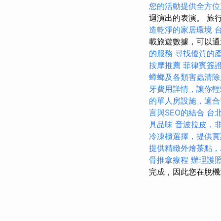
您的活動提供全方位
迴演出的表演。 旅
造乾淨的家居環境
載旅遊數據，可以通
的服務
尋找優質的
按摩推薦
菲律賓簽
蟑螂及各類害蟲清除
牙費用詳情，讓你輕
的單人房設施，適合
言與SEO的結合
台
具品味
音波拉皮，
冷凍櫃選擇，提供實
提供精緻外燴茶點，
骨推拿療程
辦理護
完成，因此您在脫機