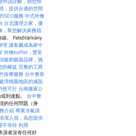
證申請詳解，助您快
塔，提供合適的空間
的SEO服務
中式外燴
詢
台北護理之家，優
姨，幫您解決家務煩
elsőtárkány
辦理
讓客廳成為家中
家
外燴buffet，豐富
頂級助聽器品牌，挑
您的權益
完整的工商
竹按摩服務
台中整骨
處理桃園地區的滅鼠
仍然可行
台南搬家公
始或到達點。
台中整
現的任何問題（身
服務介紹
專業冷氣清
清潔人員，為您提供
理不等待
利用
表演者沒有任何好