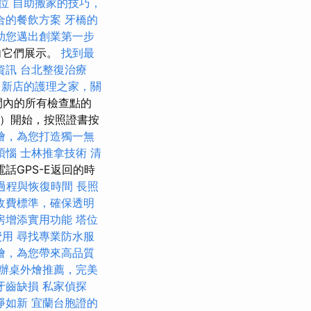
位
自助搬家的技巧，
合的餐飲方案
牙橋的
助您邁出創業第一步
向它們展示。
找到最
資訊
台北整復治療
新店的護理之家，關
間內的所有檢查點的
）開始，按照證書按
燴，為您打造獨一無
煩惱
士林推拿技術
清
話GPS-E返回的時
過程與恢復時間
長照
收費標準，確保透明
房增添實用功能
塔位
費用
尋找專業防水服
燴，為您帶來高品質
辦桌外燴推薦，完美
牙齒缺損
私家偵探
淨如新
宜蘭台胞證的