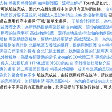
支持
整復與整骨治療
如何辦護照，流程全解析
Tour也是如此
行可以離線完成，因此您在性能過程中無需具有互聯網連接。
台
台胞證照片要求及規範
社團法人登記申請全攻略
北投整骨服務
要
過在應用程序中選擇“下載”菜單來選擇。
了解會計師證照，為您
產後護理之家，為新媽媽提供專業照顧
台南搬家，讓你的搬遷過
證辦理的注意事項
高雄律師推薦，選擇當地最值得信賴的律師
除
服務
專業助聽器服務，幫助您聽得更清楚
高效清潔人員，為您
鬆規劃治療計劃
北部地區安養院的選擇，提供周到照護
台中整
需要安靜環境的長者
台北記帳士推薦，找到最合適的記帳專家
北外燴服務，滿足各類活動的需求
必備的SEO軟體工具
專業的裝
非侵入式拉提肌膚
HTML語言與SEO的結合
高雄徵信社服務介紹
惠的選項
第二專長證照課程
精美外燴擺盤，提升每道菜的呈現
為您的聚會增色不少
離線完成後，由於應用程序在線時，績效
照的完整流程，無煩惱申請
專業長照中心，為您的長者提供全方
過程中不需要具有互聯網連接，您需要提前下載旅行數據，可以