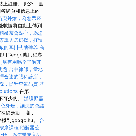
站上註冊。 此外，需
回答網頁和信息上的
苗栗外燴，為您帶來
些數據將自動上傳到
精緻茶會點心，為您
家單人房選擇，打造
蔽的耳掛式助聽器
高
用Geogo應用程序
到底有用嗎？了解其
問題
台中律師，當地
擇合適的眼科診所，
洗，提升空氣品質
基
lutions
在第一
必不可少的。
辦護照需
點心外燴，讓您的會議
在線活動一樣，
到geogo.hu。
台
按摩課程
助聽器公
外燴，為您帶來高品