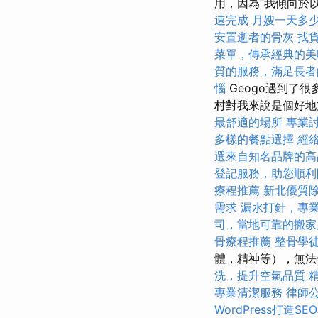
用，因為“我傾向於
速完成
月嫂一天多
安置逝者的骨灰
找
菜單，傳承經典的美
質的服務，滿足長者
惱
Geogo遇到了很
村對我來說是個好
最舒適的場所
專業
多樣的餐點選擇
經
選來自知名品牌的高
登記服務，助您順利
療程推薦
新北優質
需求
漏水打針，專
司，當地可靠的搬家
骨療程推薦
整骨學
體，精神等），無
洗，提升空氣品質
專業清潔服務
律師
WordPress打造S