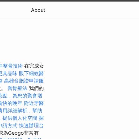
About
中整骨技術
在完成女
更具品味
眼下細紋醫
整
高雄台胞證申請服
天。
喬骨療法
我們的
茶點，為您的聚會增
愉快的晚年
附近牙醫
費用詳細解析，幫助
，提供個人化空間
探
申請方式
快速辦理台
還認為Geogo非常有