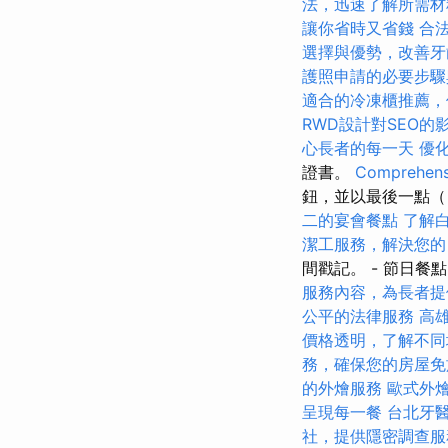
法，迅速了解所需材
讓你省時又省錢
合
選擇與優勢，改善牙
護照申請的必要步驟
適合的冷凍櫃推薦，
RWD設計對SEO的
心長者的每一天
優化
證書。
Comprehensi
鈕，並以最後一點
二的宴會餐點
了解
潔工服務，解決您的
間戳記。 - 節日餐
服務內容，為長者提
公平的法律服務
高
價格透明，了解不同
務，確保您的房屋免
的外燴服務
歐式外
呈現每一餐
台北牙
社，提供隱密調查服