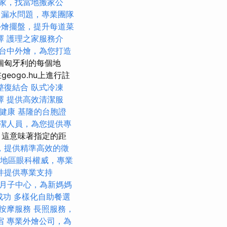
家，找當地搬家公
擇
漏水問題，專業團隊
外燴擺盤，提升每道菜
擇
護理之家服務介
台中外燴，為您打造
個匈牙利的每個地
ogo.hu上進行註
整復結合
臥式冷凍
擇
提供高效清潔服
健康
基隆的台胞證
潔人員，為您提供專
，這意味著指定的距
，提供精準高效的徵
地區眼科權威，專業
件提供專業支持
月子中心，為新媽媽
成功
多樣化自助餐選
按摩服務
長照服務，
宿
專業外燴公司，為