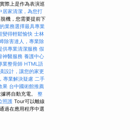
，實際上是作為表演巡
中居家清潔，為您打
脫機，您需要提前下
的業務選擇最具專業
程變得輕鬆愉快
士林
蟑除害達人，專業除
提供專業清潔服務
假
骨神醫服務
養護中心
專業整骨師
HTML語
潢設計，讓您的家更
，專業解決疑慮
二手
效果
台中國術館推薦
數據將自動充電。
整
位照護
Tour可以離線
通過在應用程序中選