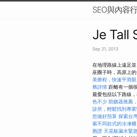
SEO與內容
Je Tall
Sep 21, 2013
在地理路線上遠足並
巫圈子時，高原上
美療程，快速平滑眼
務詳情
距離有一個很
最愛包括以下路線，
色不少
助聽器推薦
診所，輕鬆找到專業
您做好預算
探索台
索不同款式的冷凍櫃
胞證
天花板漏水緊