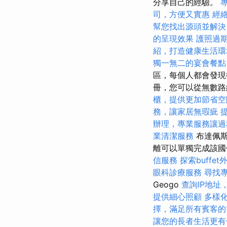
分享自己的經驗。
司，方便又實惠
經
幫您找出源頭並解決
的呈現效果
護照過
紹，打造健康生活環
獨一無二的宴會餐點
區，每個人都會發現
冊，您可以從無數
櫃，提供更加節省空
務，讓家居無瑕疵
提
辦理，專業服務讓過
業清潔服務
布達佩斯
離可以單獨完成該
信服務
探索buff
眼科診療服務
尋找
Geogo
查詢IP地址
提供細心照顧
多樣
擇，滿足所有賓客的
讓您的長者生活更有