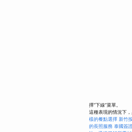
擇“下線”菜單。
這種表現的情況下，
樣的餐點選擇
新竹
的長照服務
泰國簽