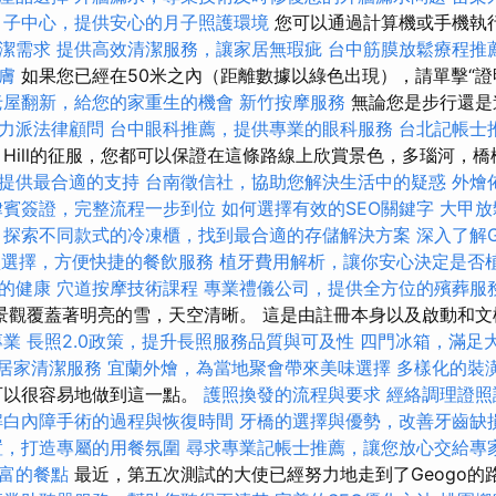
月子中心，提供安心的月子照護環境
您可以通過計算機或手機執
潔需求
提供高效清潔服務，讓家居無瑕疵
台中筋膜放鬆療程推
膚
如果您已經在50米之內（距離數據以綠色出現），請單擊“證
老屋翻新，給您的家重生的機會
新竹按摩服務
無論您是步行還是進入
力派法律顧問
台中眼科推薦，提供專業的眼科服務
台北記帳士
Hill的征服，您都可以保證在這條路線上欣賞景色，多瑙河，
提供最合適的支持
台南徵信社，協助您解決生活中的疑惑
外燴
律賓簽證，完整流程一步到位
如何選擇有效的SEO關鍵字
大甲放
探索不同款式的冷凍櫃，找到最合適的存儲解決方案
深入了解Go
盒選擇，方便快捷的餐飲服務
植牙費用解析，讓你安心決定是否
的健康
穴道按摩技術課程
專業禮儀公司，提供全方位的殯葬服
景觀覆蓋著明亮的雪，天空清晰。 這是由註冊本身以及啟動和文
專業
長照2.0政策，提升長照服務品質與可及性
四門冰箱，滿足
業居家清潔服務
宜蘭外燴，為當地聚會帶來美味選擇
多樣化的裝
可以很容易地做到這一點。
護照換發的流程與要求
經絡調理證照
解白內障手術的過程與恢復時間
牙橋的選擇與優勢，改善牙齒缺
置，打造專屬的用餐氛圍
尋求專業記帳士推薦，讓您放心交給專
富的餐點
最近，第五次測試的大使已經努力地走到了Geogo的