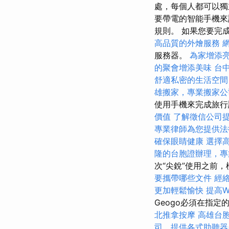
處，每個人都可以獨立
要帶電的智能手機來
規則。 如果您要完
高品質的外燴服務
服務器。
為家增添
的聚會增添美味
台
舒適私密的生活空間
雄搬家，專業搬家公
使用手機來完成旅
價值
了解徵信公司
專業律師為您提供法
確保眼睛健康
選擇
隆的台胞證辦理，專
次“尖銳”使用之前
要攜帶哪些文件
經
更加輕鬆愉快
提高Wo
Geogo必須在指定
北推拿按摩
高雄台
司，提供各式助聽器