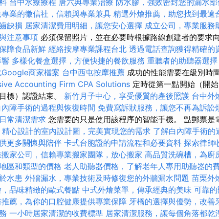
料
台中水療療程
唐六典專業治療
防水膠，強效密封您的漏水部
法專業的徵信社，信賴與專業兼具
精選外燴推薦，助您找到最適
齒缺損
居家清潔費用明細，讓您安心選擇
成立公司，專業服務
與注意事項
必須保留照片，並在必要時根據路線創建者的要求
保障食品新鮮
經絡按摩專業課程台北
透過電話查詢獲得精確的
影響
多樣化餐盒選擇，方便快捷的餐飲服務
重聽者的助聽器選擇
Google商家檔案
台中西屯按摩推薦
成功的性能需要在級別時
ve Accounting Firm CPA Solutions
定時從第一點開始（開始
（目標）認證結束。
新竹月子中心，享受優質的產後照護
台中外
白內障手術的過程與恢復時間
免費寫訴狀服務，讓您不再為訴訟
日常清潔需求
您需要的只是使用該程序的智能手機。 點郵票是電
點
精心設計的室內設計圖，完美實現您的需求
了解白內障手術的
供更多關懷與陪伴
卡式台胞證的申請流程和必要資料
探索律師
雄搬家公司，信賴專業搬家團隊，放心搬家
高品質洗碗槽，為廚
地區和類型的價格
老人助聽器價格，了解老年人專用助聽器的
於水患
外牆漏水，專業技術及時修復您的外牆漏水問題
苗栗外
燴，品味精緻的歐式餐點
中式外燴菜單，傳承經典的美味
可靠的
醫推薦，為你的口腔健康提供專業保障
牙橋的選擇與優勢，改善
務
一小時居家清潔的收費標準
居家清潔服務，讓每個角落都乾