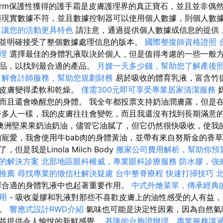
ariéderm保護性獲得的護手霜是皮膚護理界的真正寶石，並且並非
與現實數據不符，並且數據控制器可以使用個人數據，則個人數
，讓您的活動更具特色
請注意，通過提供個人數據或信息的提供
並明確接受了整個數據處理信息的版本。
國際整復師資格證照
理
選擇最佳的身體乳液取決於個人，但是值得考慮的一些一般
產品，以找到最合適的產品。
月嫂一天多少錢，幫助您了解產後
了解會計師服務，幫助您規劃財務
易於吸收的體育乳液，富含竹
使皮膚變得柔軟和乾燥。
僅需300元即可享受專業居家清潔服務
而且還會喚醒您的身體。 我全年都投票支持奶油潤膚露，但是
許多人一樣，我的皮膚往往會變乾，而且我還沒有找到長期滿意的
de的澳洲堅果果奶油奶油，儘管它油膩了，但它仍然很快吸收，使
的寵愛，我會使用牛bab肉的身體黃油，並帶有來自努斯金的香草
是我是Linola Milch Body
搬家公司費用解析，幫助你預
的解決方案
北部地區眼科權威，專業眼科診療服務
防水膠，強
推薦
尋找專業的徵信社解決疑慮
台中整脊療程
快速打掃技巧
擇合適的身體乳液中也起著重要作用。
中式外燴菜單，傳承經典
用
- 吸收凝膠和乳液對那些不喜歡皮膚上的油性感受的人有益
濕。
響應式設計RWD介紹
氣味也可能是決定性因素，因為自然氣
，並提供令人愉悅的新鮮感覺。
基隆的台胞證辦理，專業服務讓