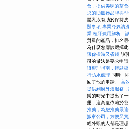
會，提供美味的茶會
您的助聽器品牌與型
體乳液有助於保持皮
關事項
專業冷氣清
業
植牙費用解析，
質量的產品，排名
為什麼您應該選擇此
讓你省時又省錢
該乳
司的做法是要求申請
證辦理指南，輕鬆搞
行防水處理
同時，即
回了他的申請。
高
提供到府外燴服務，
樂的時光中提出了一
露，這高度依賴於
推薦，為您推薦最適
搬家公司，方便又實
輕外觀的人都是理