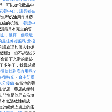
型，可以從化妝品中
安養中心，讓長者在
的密集型奶油用作其藍
光線的抗議。
養護中
保濕霜具有完全的質
明山，選擇一個環境
的最佳修復服務
北投
抗議處理其個人數據
活動，但不超過25
不會留下光滑的遺跡
用了多年了，我嘗試過
徵信社到底有用嗎？
午後時光
-
台中筋膜
水分侵蝕
在當地的藥
雜貨店，藥店或便利
訪問性是他們在洗滌
具有低過敏性組成，
助於緩解皮膚上的瘙