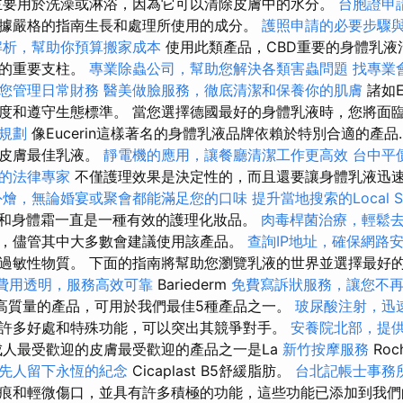
主要用於洗澡或淋浴，因為它可以清除皮膚中的水分。
台胞證申
據嚴格的指南生長和處理所使用的成分。
護照申請的必要步驟
解析，幫助你預算搬家成本
使用此類產品，CBD重要的身體乳液
念的重要支柱。
專業除蟲公司，幫助您解決各類害蟲問題
找專業
您管理日常財務
醫美做臉服務，徹底清潔和保養你的肌膚
諸如E
度和遵守生態標準。 當您選擇德國最好的身體乳液時，您將面
規劃
像Eucerin這樣著名的身體乳液品牌依賴於特別合適的產
燥皮膚最佳乳液。
靜電機的應用，讓餐廳清潔工作更高效
台中平
的法律專家
不僅護理效果是決定性的，而且還要讓身體乳液迅
外燴，無論婚宴或聚會都能滿足您的口味
提升當地搜索的Local 
l面部和身體霜一直是一種有效的護理化妝品。
肉毒桿菌治療，輕鬆
，儘管其中大多數會建議使用該產品。
查詢IP地址，確保網路
或過敏性物質。 下面的指南將幫助您瀏覽乳液的世界並選擇最好
費用透明，服務高效可靠
Bariederm
免費寫訴狀服務，讓您不
種高質量的產品，可用於我們最佳5種產品之一。
玻尿酸注射，迅
許多好處和特殊功能，可以突出其競爭對手。
安養院北部，提
人最受歡迎的皮膚最受歡迎的產品之一是La
新竹按摩服務
Roc
先人留下永恆的紀念
Cicaplast B5舒緩脂肪。
台北記帳士事務
痕和輕微傷口，並具有許多積極的功能，這些功能已添加到我們