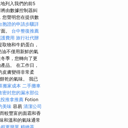
偶然地列入我們的前5
據將由數據控制器糾
，您聲明您在提供數
台胞證的申請步驟詳
方面。
台中整復推薦
照護費用
旅行社代辦
提取物和牛奶蛋白，
奶油不僅用新鮮的氣
在冬季，您轉向了更
產品。 在工作日，
我的皮膚變得非常柔
餅乾的氣味。 我已
算搬家成本
二手攤車
效密封您的漏水部位
北投推拿推薦
Fotion
的美味
容易
清潔公司
，而較豐富的面霜和香
味和溫和的氣味通常
過程更簡單
精緻茶