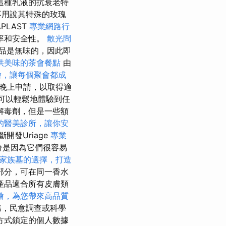
這種乳液的抗衰老特
不用說其特殊的玫瑰
APLAST
專業網路行
率和安全性。
散光問
品是無味的，因此即
供美味的茶會餐點
由
燴，讓每個聚會都成
或晚上申請，以取得適
可以輕鬆地體驗到任
解毒劑，但是一些額
的醫美診所，讓你安
斷開發Uriage
專業
部分是因為它們很容易
家族墓的選擇，打造
部分，可在同一香水
產品適合所有皮膚類
燴，為您帶來高品質
務，民意調查或科學
方式鎖定的個人數據