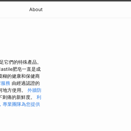
About
並滿足它們的特殊產品。
tile肥皂一直是成
模糊的健康和保健商
摩服務
由經過認證的
任何地方使用。
外牆防
下刺痛的新鮮度。
利
，專業團隊為您提供