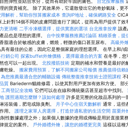
自然彈性並結合水分，從而有助於牢固的膚色。
台北按摩服務
理的寶貴補充。 除了其效果外，它還散發出它的奇妙氣味，更
費用解析，幫助你預算搬家成本
查詢IP地址，確保網路安全
CIC
床上針對14個不同的皮膚問題進行了測試，從而為用戶提供了效
力更清晰
二手冷凍櫃選擇，提供實惠的選項
台北推拿按摩
該產
，產品也是理想的選擇。
台中按摩服務推薦討論區
精緻茶會，提
香脂適合於敏感的皮膚，燃燒，輕微的傷口甚至尿布。
高級外
具有最佳的公差，因此它是整個家庭的理想選擇。 在早上和/
路行銷公司
探索buffet外燴價格，選擇最適合的方案
在冬季，您
當然也可以一起出現。
北投撥筋技術
定期的補水和營養是最好的
皮膚乾燥。
搬家費用預算，了解不同搬家公司報價
推薦值得信賴
，為您推薦最適合您的輔聽設備
傳統整復推拿技術士證照課程
不
品質
Bariederm貓維修霜，以使其對用戶更加有效和方便。 
-
工商登記全攻略
它們可以在在線和傳統藥店甚至超市中找到。
地
護照過期怎麼辦？該如何處理
許多是完整的化妝品系列的一
有淋浴裝備，肥皂或除臭劑。
月子中心住宿天數解析
通常，這些
濕作用。
護理之家單人房選擇，打造舒適私密的生活空間
苗栗外
制性數據處理之外；如果個人數據的使用或傳輸是用於直接業
法律規定的案件。
戶外婚禮外燴，讓您的婚禮更完美
這樣以這種