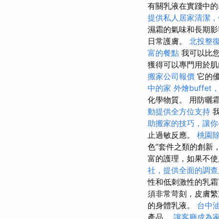
有關乳液在實踐中
提供私人居家清潔，
濕霜的氣味和長期影
日常護膚。
北投整
富的餐點
我可以比您
獲得可以專門用於肌
搬家公司報價
它的優
中的家
外燴buffe
化學物質。 用防曬
動提供全方位支持
我
助搬家的技巧，讓你
止過敏反應。
桃園
色”套件之類的創新
富的護理，如果不使
社，提供全面的調查
性和低刺激性的乳霜
須非常苛刻，皮膚
的身體乳液。
台中
產品。
讓客廳成為