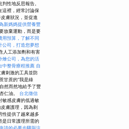
批判性地反思報告。
在這裡，經常討論保
善皮膚狀況，並促進
為新媽媽提供營養豐
要放棄運動，而是要
費用預算，了解不同
計公司，打造您夢想
含人工添加劑和有害
外燴公司，為您的活
台中整骨療程推薦
自
皮膚刺激的工具並防
蔗甘蔗的“我是綠
自然而然地給予了豐
和杏仁油。
台北徵信
對敏感皮膚的低過敏
的皮膚護理，因為剃
男性提供了越來越多
些是日常護理所需的
申請的必要步驟與注