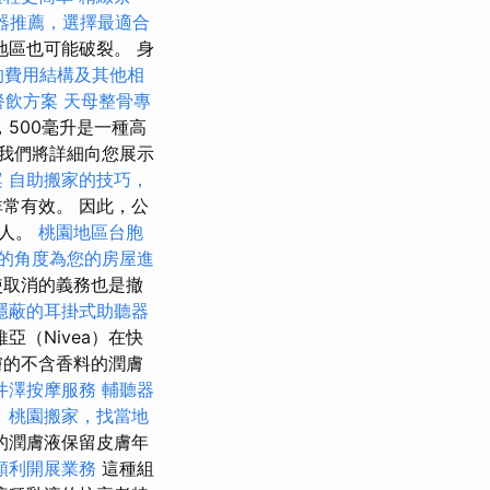
器推薦，選擇最適合
區也可能破裂。 身
的費用結構及其他相
餐飲方案
天母整骨專
，500毫升是一種高
我們將詳細向您展示
案
自助搬家的技巧，
常有效。 因此，公
請人。
桃園地區台胞
的角度為您的房屋進
使取消的義務也是撤
隱蔽的耳掛式助聽器
亞（Nivea）在快
膚的不含香料的潤膚
井澤按摩服務
輔聽器
。
桃園搬家，找當地
的潤膚液保留皮膚年
順利開展業務
這種組