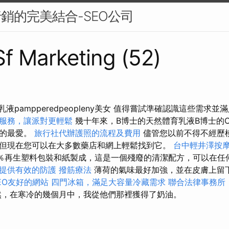
行銷的完美結合-SEO公司
 Sf Marketing (52)
潤乳液pampperedpeopleny美女 值得嘗試準確認識這些需求
服務，讓派對更輕鬆
幾十年來，B博士的天然體育乳液B博士的Cas
庭的最愛。
旅行社代辦護照的流程及費用
儘管您以前不得不經歷
但現在您可以在大多數藥店和網上輕鬆找到它。
台中輕井澤按
0％再生塑料包裝和紙製成，這是一個殘廢的清潔配方，可以在
提供有效的防護
撥筋療法
薄荷的氣味最好加強，並在皮膚上留
SEO友好的網站
四門冰箱，滿足大容量冷藏需求
聯合法律事務所
，在寒冷的幾個月中，我從他們那裡獲得了奶油。