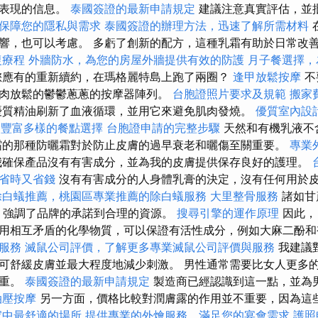
的表現的信息。
泰國簽證的最新申請規定
建議注意真實評估，並
保障您的隱私與需求
泰國簽證的辦理方法，迅速了解所需材料
響，也可以考慮。 多虧了創新的配方，這種乳霜有助於日常改
復療程
外牆防水，為您的房屋外牆提供有效的防護
月子餐選擇，
應有的重新續約，在瑪格麗特島上跑了兩圈？
逢甲放鬆按摩
不
肉放鬆的鬱鬱蔥蔥的按摩器陣列。
台胞證照片要求及規範
搬家
質精油刷新了血液循環，並用它來避免肌肉發燒。
優質室內設
t，豐富多樣的餐點選擇
台胞證申請的完整步驟
天然和有機乳液不
霜的那種防曬霜對於防止皮膚的過早衰老和曬傷至關重要。
專業
確保產品沒有有害成分，並為我的皮膚提供保存良好的護理。
省時又省錢
沒有有害成分的人身體乳膏的決定，沒有任何用於
除白蟻推薦，桃園區專業推薦的除白蟻服務
大里整骨服務
諸如甘
，強調了品牌的承諾到合理的資源。
搜尋引擎的運作原理
因此，
用相互矛盾的化學物質，可以保證有活性成分，例如大麻二酚
服務
滅鼠公司評價，了解更多專業滅鼠公司評價與服務
我建議
可舒緩皮膚並最大程度地減少刺激。 男性通常需要比女人更多
繁重。
泰國簽證的最新申請規定
製造商已經認識到這一點，並為
油壓按摩
另一方面，價格比較對潤膚露的作用並不重要，因為這
家中最舒適的場所
提供專業的外燴服務，滿足您的宴會需求
護照