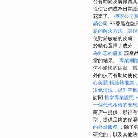
合有助於皮膚保留其
性使它們成為日常護
花瓣了。
搬家公司
銷公司
B5香脂在臨
題的解決方法，讓視
使對於敏感的皮膚
於精心選擇了成分，
為難忘的盛宴
該產品
當的結果。
專業網
何不愉快的症狀，
外的技巧有助於使
心美麗
輔聽器推薦
冷氣清洗，提升空氣
訪問
推拿專業證照
一個代代相傳的安息
商店中提供，那裡
型，提供足夠的保
的外燴服務
，除了強
研究的；以及其他