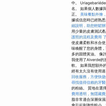
中。 Uriageb
名。 如果個人數據
正。
美味餐點外燴
據或信息時已經熟悉
細說明，助您輕鬆辦
用少量的皮膚測試
護照的流程及費用
使皮膚柔軟和水合
味喚醒了您的身體，
多的固體黃油。 像
我使用了Alver
軟。 如果我想額外
經有太久沒有使用過了，但
回收服務，方便快捷
尋找值得信賴的牙醫
的粉絲。 質地在選
費用透明，無隱藏費
脂非常適合深層保
會引起刺激性較小