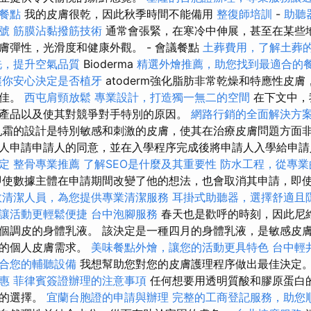
餐點
我的皮膚很乾，因此秋季時間不能備用
整復師培訓
-
助聽
號
筋膜沾黏撥筋技術
通常會張緊，在寒冷中伸展，甚至在某些地
膚彈性，光滑度和健康外觀。 - 會議餐點
土葬費用，了解土葬
洗，提升空氣品質
Bioderma
精選外燴推薦，助您找到最適合的
讓你安心決定是否植牙
atoderm強化脂肪非常乾燥和特應性皮膚
最佳。
西屯肩頸放鬆
專業設計，打造獨一無二的空間
在下文中，
產品以及使其對競爭對手特別的原因。
網路行銷的全面解決方
霜的設計是特別敏感和刺激的皮膚，使其在治療皮膚問題方面非
人申請申請人的同意，並在入學程序完成後將申請人入學給申
定
整骨專業推薦
了解SEO是什麼及其重要性
防水工程，從專業
使數據主體在申請期間改變了他的想法，也會取消其申請，即
效清潔人員，為您提供專業清潔服務
耳掛式助聽器，選擇舒適且
讓活動更輕鬆便捷
台中泡腳服務
春天也是歡呼的時刻，因此尼維
個調皮的身體乳液。 該決定是一種四月的身體乳液，是敏感皮
您的個人皮膚需求。
美味餐點外燴，讓您的活動更具特色
台中輕
合您的輔聽設備
我想幫助您對您的皮膚護理程序做出最佳決定
惠
菲律賓簽證辦理的注意事項
任何想要用透明質酸和膠原蛋白
想的選擇。
宜蘭台胞證的申請與辦理
完整的工商登記服務，助您