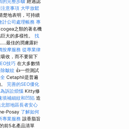
請的完整步驟
經過認
與注意事項
大甲放鬆
清楚地表明，可持續
會計公司處理帳務
專
cogea之類的著名機
臨巨大的多樣性。
找
品……最佳的潤膚露針
價按摩服務
從專業律
速吸收，而不要留下
SEO技巧
在大多數情
去除皺紋
👍一些測試
安全
Cetaphil是普遍
的。
完善的SEO優化
再為訴訟煩惱
Kitty修
速填補細紋和凹陷
造
供北部地區長者安心
he-Posay
了解如何
所專業服務
該香脂旨
的前5名產品清單