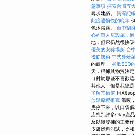
意事項
探索台灣五
尋求建議。
資深記
此度過愉快的晚年
例
色沐浴露。
台中刮
心的單人房設施，適
地，但它仍然很快吸
優美的安葬場所
台
撥筋技術
中式外燴
的處理。
谷歌SEO
天，根據其物質決定
（對於那些不喜歡
其他人，但是我總是回到
了解其價值
用Aēso
放鬆療程推薦
溫暖
房停下來，以口袋價
店找到許多Olay產
及以後發揮的主要作
皮膚燃料測試，柔和